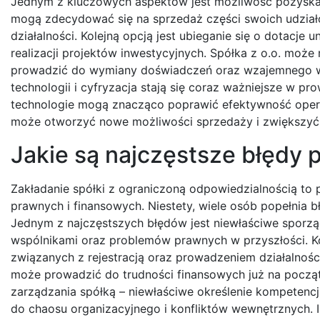
Jednym z kluczowych aspektów jest możliwość pozyska
mogą zdecydować się na sprzedaż części swoich udział
działalności. Kolejną opcją jest ubieganie się o dotacj
realizacji projektów inwestycyjnych. Spółka z o.o. moż
prowadzić do wymiany doświadczeń oraz wzajemnego wsp
technologii i cyfryzacja stają się coraz ważniejsze w p
technologie mogą znacząco poprawić efektywność operac
może otworzyć nowe możliwości sprzedaży i zwiększyć
Jakie są najczęstsze błędy p
Zakładanie spółki z ograniczoną odpowiedzialnością to 
prawnych i finansowych. Niestety, wiele osób popełnia 
Jednym z najczęstszych błędów jest niewłaściwe sporz
wspólnikami oraz problemów prawnych w przyszłości. 
związanych z rejestracją oraz prowadzeniem działalnośc
może prowadzić do trudności finansowych już na początk
zarządzania spółką – niewłaściwe określenie kompeten
do chaosu organizacyjnego i konfliktów wewnętrznych. I