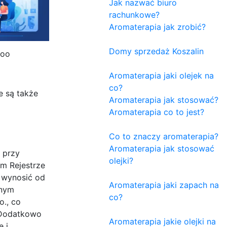
Jak nazwać biuro
rachunkowe?
Aromaterapia jak zrobić?
Domy sprzedaż Koszalin
 oo
Aromaterapia jaki olejek na
co?
e są także
Aromaterapia jak stosować?
Aromaterapia co to jest?
Co to znaczy aromaterapia?
Aromaterapia jak stosować
 przy
olejki?
ym Rejestrze
 wynosić od
Aromaterapia jaki zapach na
tnym
co?
o., co
 Dodatkowo
Aromaterapia jakie olejki na
 i