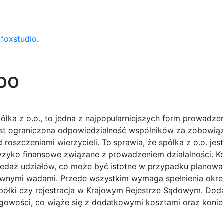
ofoxstudio
.
 oo
ółka z o.o., to jedna z najpopularniejszych form prowadze
jest ograniczona odpowiedzialność wspólników za zobowiąz
 roszczeniami wierzycieli. To sprawia, że spółka z o.o. jes
ryzyko finansowe związane z prowadzeniem działalności. K
zedaż udziałów, co może być istotne w przypadku planowa
 z pewnymi wadami. Przede wszystkim wymaga spełnienia okr
półki czy rejestracja w Krajowym Rejestrze Sądowym. Dod
gowości, co wiąże się z dodatkowymi kosztami oraz koni