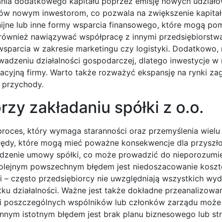
nia dodatkowego kapitału poprzez emisję nowych udziałó
ów nowym inwestorom, co pozwala na zwiększenie kapitał
e unijne lub inne formy wsparcia finansowego, które mogą p
e również nawiązywać współpracę z innymi przedsiębiorst
arcia w zakresie marketingu czy logistyki. Dodatkowo,
rowadzeniu działalności gospodarczej, dlatego inwestycje 
yjną firmy. Warto także rozważyć ekspansję na rynki zag
 przychody.
rzy zakładaniu spółki z o.o.
proces, który wymaga staranności oraz przemyślenia wielu 
błędy, które mogą mieć poważne konsekwencje dla przyszłoś
ądzenie umowy spółki, co może prowadzić do nieporozumi
Kolejnym powszechnym błędem jest niedoszacowanie kosz
i – często przedsiębiorcy nie uwzględniają wszystkich wy
u działalności. Ważne jest także dokładne przeanalizowan
cji poszczególnych wspólników lub członków zarządu moż
nnym istotnym błędem jest brak planu biznesowego lub str