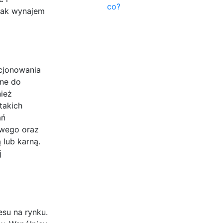
co?
jak wynajem
kcjonowania
dne do
ież
takich
ań
owego oraz
 lub karną.
j
esu na rynku.