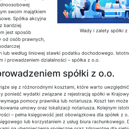
jednoosobowej
ałym swoim majątkiem
sowe. Spółka akcyjna
 bardziej
Wady i zalety spółki z
em jest sposób
y od osób prawnych,
podarczej
 lub według liniowej stawki podatku dochodowego. Istotn
 i prowadzeniem działalności – spółka z o.o.
prowadzeniem spółki z o.o.
iąże się z różnorodnymi kosztami, które warto uwzględnić
ży ponieść wydatki związane z rejestracją spółki w Krajow
wymaga pomocy prawnika lub notariusza. Koszt ten może
likowania umowy oraz lokalizacji notariusza. Kolejnym isto
ci – pełna księgowość jest obowiązkowa dla spółek z o.
sięgowego lub korzystaniem z usług biura rachunkowego.
ami na ubezpieczenia społeczne oraz zdrowotne dla siebie