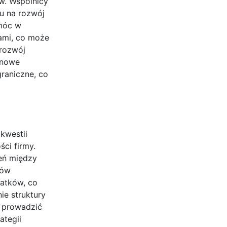
w. Wspólnicy
u na rozwój
omóc w
wami, co może
 rozwój
w nowe
raniczne, co
kwestii
ci firmy.
eń między
tów
datków, co
ie struktury
e prowadzić
ategii