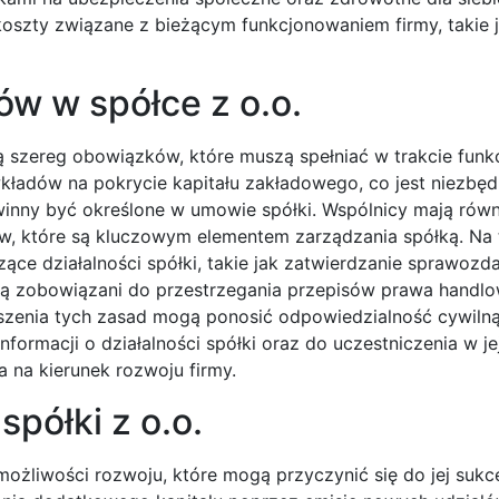
oszty związane z bieżącym funkcjonowaniem firmy, takie 
ów w spółce z o.o.
ą szereg obowiązków, które muszą spełniać w trakcie fun
wkładów na pokrycie kapitału zakładowego, co jest niezbę
winny być określone w umowie spółki. Wspólnicy mają równ
, które są kluczowym elementem zarządzania spółką. Na 
ce działalności spółki, takie jak zatwierdzanie sprawozd
są zobowiązani do przestrzegania przepisów prawa handl
szenia tych zasad mogą ponosić odpowiedzialność cywilną
ormacji o działalności spółki oraz do uczestniczenia w je
 na kierunek rozwoju firmy.
spółki z o.o.
możliwości rozwoju, które mogą przyczynić się do jej sukc