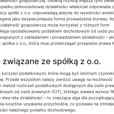
iałalności gospodarczej. Główną różnicą między tymi dwi
ypadku jednoosobowej działalności właściciel odpowiada
icy spółki z o.o. odpowiadają jedynie do wysokości wnies
rzegana jako bezpieczniejsza forma prowadzenia biznesu. K
ziałalność gospodarcza może korzystać z różnych form
. podlega opodatkowaniu podatkiem dochodowym od osób p
 związanych z zakładaniem i prowadzeniem działalności – 
ż spółka z o.o., która musi przestrzegać przepisów prawa
 związane ze spółką z o.o.
g korzyści podatkowych, które mogą być istotnym czynnik
zej. Przede wszystkim należy zwrócić uwagę na możliwość
h metod rozliczeń podatkowych dostępnych dla osób pra
dowym od osób prawnych (CIT), którego stawka wynosi 1
dwa lata działalności – to znacząca ulga dla początkując
nia kosztów uzyskania przychodów, co pozwala na zmniejs
ości należnego podatku dochodowego.