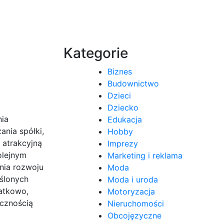
Kategorie
Biznes
Budownictwo
Dzieci
Dziecko
nia
Edukacja
ania spółki,
Hobby
t atrakcyjną
Imprezy
olejnym
Marketing i reklama
nia rozwoju
Moda
eślonych
Moda i uroda
atkowo,
Motoryzacja
ecznością
Nieruchomości
Obcojęzyczne