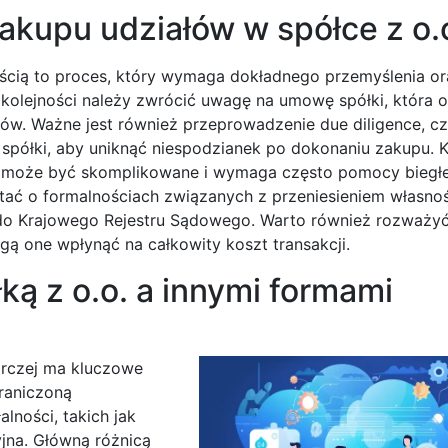
akupu udziałów w spółce z o.
cią to proces, który wymaga dokładnego przemyślenia or
kolejności należy zwrócić uwagę na umowę spółki, która o
w. Ważne jest również przeprowadzenie due diligence, cz
spółki, aby uniknąć niespodzianek po dokonaniu zakupu. 
 co może być skomplikowane i wymaga często pomocy biegł
tać o formalnościach związanych z przeniesieniem własnoś
do Krajowego Rejestru Sądowego. Warto również rozważyć
 one wpłynąć na całkowity koszt transakcji.
ką z o.o. a innymi formami
arczej ma kluczowe
graniczoną
lności, takich jak
jna. Główną różnicą