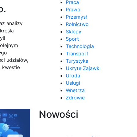
Praca
o.
Prawo
Przemysł
az analizy
Rolnictwo
kreśla
Sklepy
yli
Sport
Kolejnym
Technologia
ego
Transport
ci udziałów,
Turystyka
 kwestie
Ukryte Zajawki
Uroda
Usługi
Wnętrza
Zdrowie
Nowości