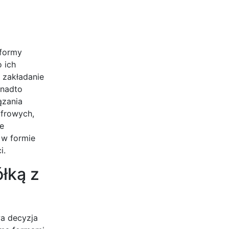
 formy
o ich
 zakładanie
onadto
ązania
yfrowych,
e
 w formie
i.
łką z
a decyzja