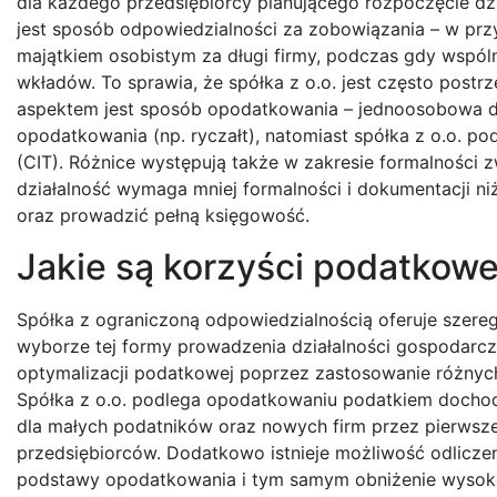
dla każdego przedsiębiorcy planującego rozpoczęcie dz
jest sposób odpowiedzialności za zobowiązania – w prz
majątkiem osobistym za długi firmy, podczas gdy wspóln
wkładów. To sprawia, że spółka z o.o. jest często post
aspektem jest sposób opodatkowania – jednoosobowa d
opodatkowania (np. ryczałt), natomiast spółka z o.o
(CIT). Różnice występują także w zakresie formalności
działalność wymaga mniej formalności i dokumentacji ni
oraz prowadzić pełną księgowość.
Jakie są korzyści podatkowe
Spółka z ograniczoną odpowiedzialnością oferuje szere
wyborze tej formy prowadzenia działalności gospodarc
optymalizacji podatkowej poprzez zastosowanie różnyc
Spółka z o.o. podlega opodatkowaniu podatkiem docho
dla małych podatników oraz nowych firm przez pierwsze 
przedsiębiorców. Dodatkowo istnieje możliwość odlicze
podstawy opodatkowania i tym samym obniżenie wysok