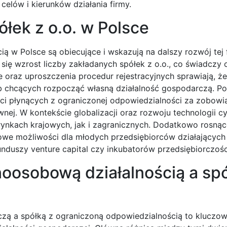
elów i kierunków działania firmy.
ółek z o.o. w Polsce
ą w Polsce są obiecujące i wskazują na dalszy rozwój tej
się wzrost liczby zakładanych spółek z o.o., co świadczy 
 oraz uproszczenia procedur rejestracyjnych sprawiają, że
sób chcących rozpocząć własną działalność gospodarczą. P
i płynących z ograniczonej odpowiedzialności za zobowi
ej. W kontekście globalizacji oraz rozwoju technologii c
rynkach krajowych, jak i zagranicznych. Dodatkowo rosnąc
owe możliwości dla młodych przedsiębiorców działających
funduszy venture capital czy inkubatorów przedsiębiorczośc
noosobową działalnością a spó
ą a spółką z ograniczoną odpowiedzialnością to kluczow