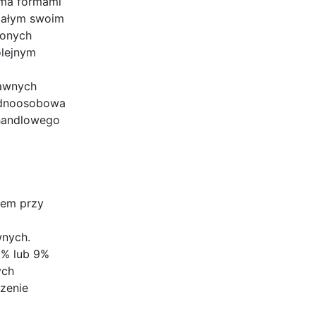
ema formami
 całym swoim
ionych
olejnym
rawnych
jednoosobowa
 handlowego
iem przy
wnych.
9% lub 9%
ych
zenie