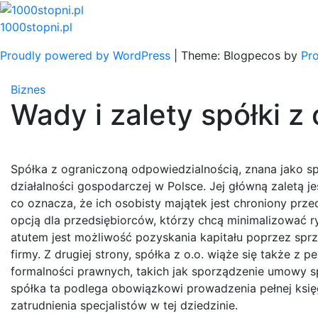
Skip
to
1000stopni.pl
content
Proudly powered by WordPress
|
Theme: Blogpecos by
Pr
Biznes
Wady i zalety spółki z
Spółka z ograniczoną odpowiedzialnością, znana jako sp
działalności gospodarczej w Polsce. Jej główną zaletą 
co oznacza, że ich osobisty majątek jest chroniony przed
opcją dla przedsiębiorców, którzy chcą minimalizować 
atutem jest możliwość pozyskania kapitału poprzez spr
firmy. Z drugiej strony, spółka z o.o. wiąże się także
formalności prawnych, takich jak sporządzenie umowy s
spółka ta podlega obowiązkowi prowadzenia pełnej księ
zatrudnienia specjalistów w tej dziedzinie.