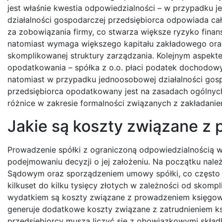
jest właśnie kwestia odpowiedzialności – w przypadku 
działalności gospodarczej przedsiębiorca odpowiada c
za zobowiązania firmy, co stwarza większe ryzyko finan
natomiast wymaga większego kapitału zakładowego oraz
skomplikowanej struktury zarządzania. Kolejnym aspekt
opodatkowania – spółka z o.o. płaci podatek dochodow
natomiast w przypadku jednoosobowej działalności gos
przedsiębiorca opodatkowany jest na zasadach ogólnych
różnice w zakresie formalności związanych z zakładaniem
Jakie są koszty związane z 
Prowadzenie spółki z ograniczoną odpowiedzialnością w
podejmowaniu decyzji o jej założeniu. Na początku nale
Sądowym oraz sporządzeniem umowy spółki, co często 
kilkuset do kilku tysięcy złotych w zależności od skomp
wydatkiem są koszty związane z prowadzeniem księgowoś
generuje dodatkowe koszty związane z zatrudnieniem k
przedsiębiorcy muszą liczyć się z obowiązkowymi składk