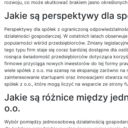
rozwoju, co może skutkować brakiem jasno określonych c
Jakie są perspektywy dla sp
Perspektywy dla spółek z ograniczoną odpowiedzialności
działalności gospodarczej. W ostatnich latach obserwuje 
popularności wśród przedsiębiorców. Zmiany legislacyjne
tego typu firm staje się coraz bardziej dostępne dla o
rosnąca świadomość przedsiębiorców dotycząca korzyśc
firmowe przyciąga nowych inwestorów do tej formy prawn
wiele spółek z o.o. ma szansę na ekspansję zarówno na 
zainteresowanie startupami oraz innowacjami stwarza n
spółek z o.o., które mogą liczyć na wsparcie ze strony 
Jakie są różnice między jed
o.o.
Wybór pomiędzy jednoosobową działalnością gospodarcz