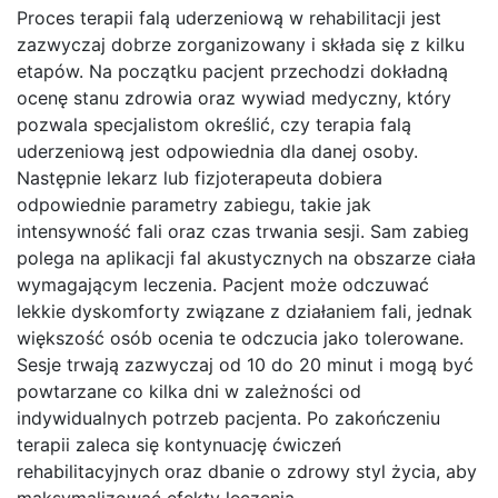
Proces terapii falą uderzeniową w rehabilitacji jest
zazwyczaj dobrze zorganizowany i składa się z kilku
etapów. Na początku pacjent przechodzi dokładną
ocenę stanu zdrowia oraz wywiad medyczny, który
pozwala specjalistom określić, czy terapia falą
uderzeniową jest odpowiednia dla danej osoby.
Następnie lekarz lub fizjoterapeuta dobiera
odpowiednie parametry zabiegu, takie jak
intensywność fali oraz czas trwania sesji. Sam zabieg
polega na aplikacji fal akustycznych na obszarze ciała
wymagającym leczenia. Pacjent może odczuwać
lekkie dyskomforty związane z działaniem fali, jednak
większość osób ocenia te odczucia jako tolerowane.
Sesje trwają zazwyczaj od 10 do 20 minut i mogą być
powtarzane co kilka dni w zależności od
indywidualnych potrzeb pacjenta. Po zakończeniu
terapii zaleca się kontynuację ćwiczeń
rehabilitacyjnych oraz dbanie o zdrowy styl życia, aby
maksymalizować efekty leczenia.