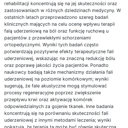
rehabilitacji koncentrują się na jej skuteczności oraz
zastosowaniach w różnych dziedzinach medycyny. W
ostatnich latach przeprowadzono szereg badań
klinicznych mających na celu ocenę wpływu terapii
falą uderzeniową na ból oraz funkcję ruchową u
pacjentów z przewlekłymi schorzeniami
ortopedycznymi. Wyniki tych badań często
potwierdzają pozytywne efekty terapeutyczne fali
uderzeniowej, wskazując na znaczną redukcję bólu
oraz poprawę jakości życia pacjentów. Ponadto
naukowcy badają także mechanizmy działania fali
uderzeniowej na poziomie komórkowym; wyniki
sugerują, że fale akustyczne mogą stymulować
procesy regeneracyjne poprzez zwiększenie
przepływu krwi oraz aktywację komórek
odpowiedzialnych za gojenie tkanek. Inne badania
koncentrują się na porównaniu skuteczności fali
uderzeniowej z innymi metodami leczenia; wyniki
pokazują, że terapia ta może być równie skuteczna