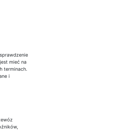
 sprawdzenie
jest mieć na
h terminach.
ane i
rzewóz
oźników,