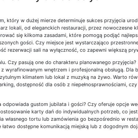
, który w dużej mierze determinuje sukces przyjęcia uro
arz lokali, od eleganckich restauracji, przez nowoczesne k
erować się kilkoma zasadami, które pomogą podjąć najleps
zonych gości. Czy miejsce jest wystarczająco przestronne
ć rezerwacji sali na wyłączność, co zapewni większą pr
lu. Czy pasują one do charakteru planowanego przyjęcia? 
ę z wyrafinowanym wnętrzem i profesjonalną obsługą. Dla b
ytulnym klimatem lub lokal z muzyką na żywo. Warto rów
 parking, dostępność dla osób z niepełnosprawnościami, cz
a odpowiada gustom jubilata i gości? Czy oferuje opcje we
ostosowanie karty dań do indywidualnych potrzeb, co jes
a własnego tortu lub zamówienia go bezpośrednio w restau
jsce łatwo dostępne komunikacją miejską lub z dogodnym d