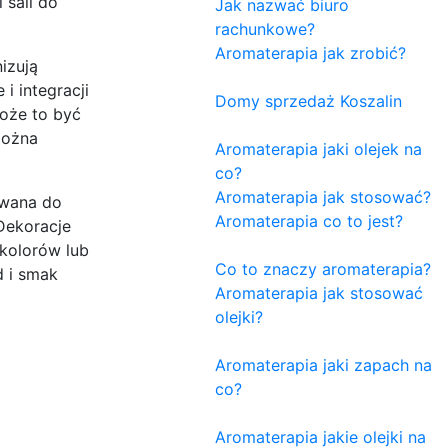
 sali do
Jak nazwać biuro
rachunkowe?
Aromaterapia jak zrobić?
izują
i integracji
Domy sprzedaż Koszalin
oże to być
można
Aromaterapia jaki olejek na
co?
Aromaterapia jak stosować?
owana do
Aromaterapia co to jest?
 Dekoracje
 kolorów lub
Co to znaczy aromaterapia?
d i smak
Aromaterapia jak stosować
olejki?
Aromaterapia jaki zapach na
co?
Aromaterapia jakie olejki na