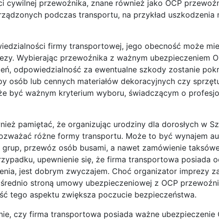
 cywilnej przewoźnika, znane również jako OCP przewoźni
rządzonych podczas transportu, na przykład uszkodzenia 
dzialności firmy transportowej, jego obecność może mie
rezy. Wybierając przewoźnika z ważnym ubezpieczeniem O
eń, odpowiedzialność za ewentualne szkody zostanie pokry
upy osób lub cennych materiałów dekoracyjnych czy sprzętu
że być ważnym kryterium wyboru, świadczącym o profesjo
nież pamiętać, że organizując urodziny dla dorosłych w Sz
zważać różne formy transportu. Może to być wynajem au
 grup, przewóz osób busami, a nawet zamówienie taksów
zypadku, upewnienie się, że firma transportowa posiada 
enia, jest dobrym zwyczajem. Choć organizator imprezy z
ośrednio stroną umowy ubezpieczeniowej z OCP przewoźni
ć tego aspektu zwiększa poczucie bezpieczeństwa.
ie, czy firma transportowa posiada ważne ubezpieczenie