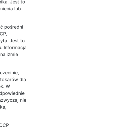
ka. Jest to
mienia lub
ć pośredni
CP,
ta. Jest to
. Informacja
nalizmie
czecinie,
tokarów dla
ek. W
odpowiednie
azwyczaj nie
ka,
 OCP