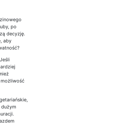
dzinowego
luby, po
zą decyzję.
, aby
ywatność?
Jeśli
ardziej
nież
y możliwość
getariańskie,
t dużym
racji.
ojazdem