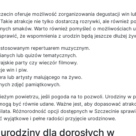
ecin oferuje możliwość zorganizowania degustacji win lu
akie atrakcje nie tylko dostarczą rozrywki, ale również p
lnych smaków. Warto również pomyśleć o możliwościach u
 sprawić, że wspomnienia z urodzin będą jeszcze dłużej ży
dostosowanym repertuarem muzycznym.
cianych lub quizów tematycznych.
ajskie party czy wieczór filmowy.
e win i piw.
pera lub artysty malującego na żywo.
nych zdjęć pamiątkowych.
eżym powietrzu, jeśli pogoda na to pozwoli. Urodziny w p
, mogą być równie udane. Ważne jest, aby dopasować atrak
bilata. Różnorodność opcji dostępnych w Szczecinie sprawi
ć wyjątkowe i pełne radości przyjęcie urodzinowe.
urodziny dla dorosłych w