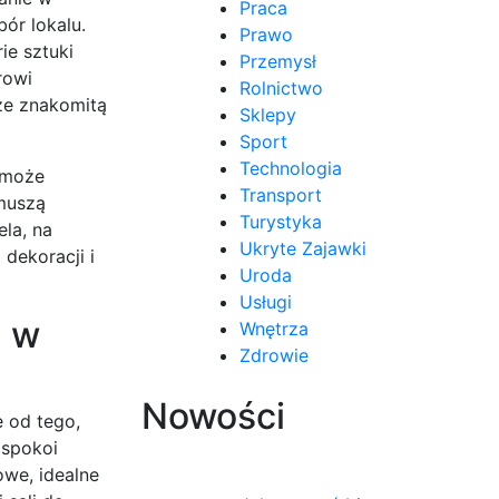
Praca
ór lokalu.
Prawo
ie sztuki
Przemysł
rowi
Rolnictwo
 ze znakomitą
Sklepy
Sport
Technologia
pomoże
Transport
 muszą
Turystyka
la, na
Ukryte Zajawki
dekoracji i
Uroda
Usługi
h w
Wnętrza
Zdrowie
Nowości
 od tego,
aspokoi
owe, idealne