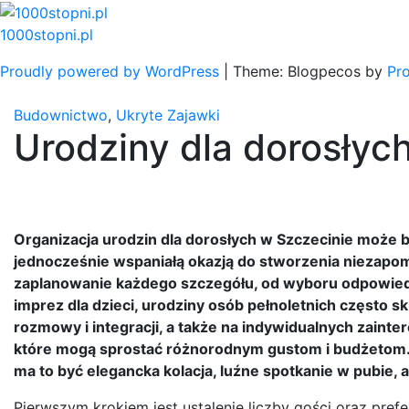
Skip
to
1000stopni.pl
content
Proudly powered by WordPress
|
Theme: Blogpecos by
Pr
Budownictwo
,
Ukryte Zajawki
Urodziny dla dorosłyc
Organizacja urodzin dla dorosłych w Szczecinie może 
jednocześnie wspaniałą okazją do stworzenia niezapo
zaplanowanie każdego szczegółu, od wyboru odpowiedn
imprez dla dzieci, urodziny osób pełnoletnich często s
rozmowy i integracji, a także na indywidualnych zainter
które mogą sprostać różnorodnym gustom i budżetom. W
ma to być elegancka kolacja, luźne spotkanie w pubie
Pierwszym krokiem jest ustalenie liczby gości oraz pref