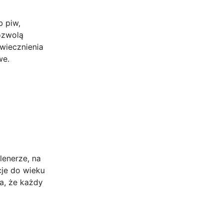
b piw,
ozwolą
wiecznienia
we.
lenerze, na
cje do wieku
a, że każdy