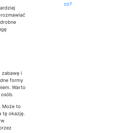
co?
ardziej
porozmawiać
 drobne
ngę
ą zabawę i
rodne formy
niem. Warto
 osób.
. Może to
 tę okazję.
yw
przez