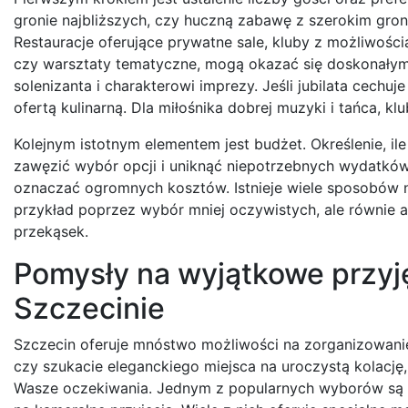
gronie najbliższych, czy huczną zabawę z szerokim gro
Restauracje oferujące prywatne sale, kluby z możliwością
czy warsztaty tematyczne, mogą okazać się doskonałym
solenizanta i charakterowi imprezy. Jeśli jubilata cechu
ofertą kulinarną. Dla miłośnika dobrej muzyki i tańca, kl
Kolejnym istotnym elementem jest budżet. Określenie, il
zawęzić wybór opcji i uniknąć niepotrzebnych wydatków.
oznaczać ogromnych kosztów. Istnieje wiele sposobów n
przykład poprzez wybór mniej oczywistych, ale równie a
przekąsek.
Pomysły na wyjątkowe przyj
Szczecinie
Szczecin oferuje mnóstwo możliwości na zorganizowanie 
czy szukacie eleganckiego miejsca na uroczystą kolację
Wasze oczekiwania. Jednym z popularnych wyborów są res