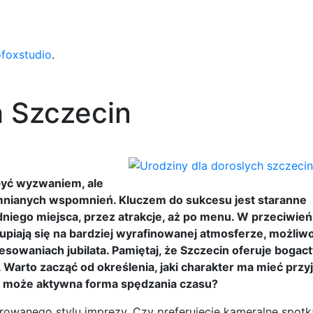
ofoxstudio
.
h Szczecin
być wyzwaniem, ale
mnianych wspomnień. Kluczem do sukcesu jest staranne
iego miejsca, przez atrakcje, aż po menu. W przeciwień
kupiają się na bardziej wyrafinowanej atmosferze, możliw
esowaniach jubilata. Pamiętaj, że Szczecin oferuje bogact
arto zacząć od określenia, jaki charakter ma mieć przyj
, a może aktywna forma spędzania czasu?
erowanego stylu imprezy. Czy preferujecie kameralne spotk