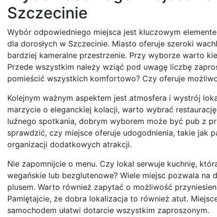
Szczecinie
Wybór odpowiedniego miejsca jest kluczowym elementem
dla dorosłych w Szczecinie. Miasto oferuje szeroki wachl
bardziej kameralne przestrzenie. Przy wyborze warto ki
Przede wszystkim należy wziąć pod uwagę liczbę zapros
pomieścić wszystkich komfortowo? Czy oferuje możliwoś
Kolejnym ważnym aspektem jest atmosfera i wystrój loka
marzycie o eleganckiej kolacji, warto wybrać restauracj
luźnego spotkania, dobrym wyborem może być pub z prz
sprawdzić, czy miejsce oferuje udogodnienia, takie jak
organizacji dodatkowych atrakcji.
Nie zapomnijcie o menu. Czy lokal serwuje kuchnię, któr
wegańskie lub bezglutenowe? Wiele miejsc pozwala na d
plusem. Warto również zapytać o możliwość przyniesieni
Pamiętajcie, że dobra lokalizacja to również atut. Mie
samochodem ułatwi dotarcie wszystkim zaproszonym.