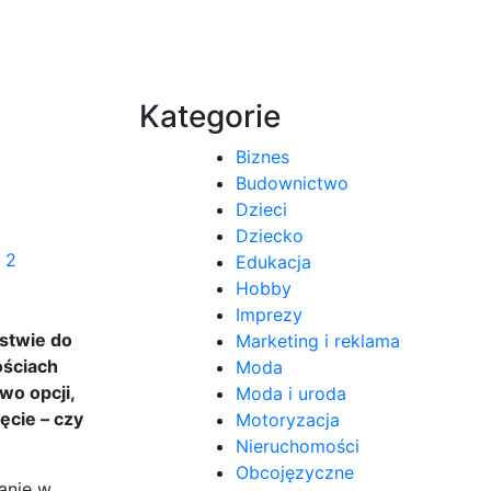
Kategorie
Biznes
Budownictwo
Dzieci
Dziecko
Edukacja
Hobby
Imprezy
stwie do
Marketing i reklama
ościach
Moda
wo opcji,
Moda i uroda
ęcie – czy
Motoryzacja
Nieruchomości
Obcojęzyczne
anie w