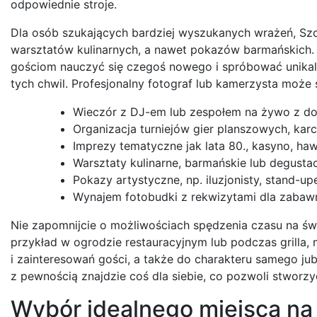
odpowiednie stroje.
Dla osób szukających bardziej wyszukanych wrażeń, Szcz
warsztatów kulinarnych, a nawet pokazów barmańskich. T
gościom nauczyć się czegoś nowego i spróbować unika
tych chwil. Profesjonalny fotograf lub kamerzysta może
Wieczór z DJ-em lub zespołem na żywo z 
Organizacja turniejów gier planszowych, kar
Imprezy tematyczne jak lata 80., kasyno, haw
Warsztaty kulinarne, barmańskie lub degustacj
Pokazy artystyczne, np. iluzjonisty, stand-u
Wynajem fotobudki z rekwizytami dla zabaw
Nie zapomnijcie o możliwościach spędzenia czasu na świ
przykład w ogrodzie restauracyjnym lub podczas grilla
i zainteresowań gości, a także do charakteru samego ju
z pewnością znajdzie coś dla siebie, co pozwoli stworzy
Wybór idealnego miejsca na 