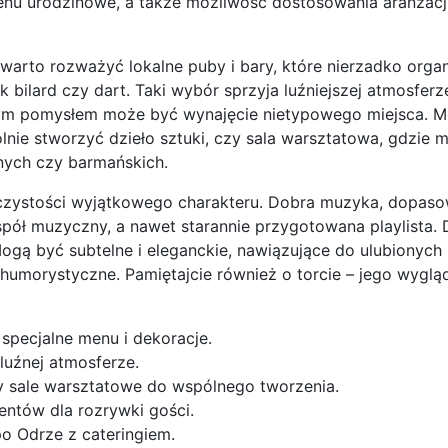
menu urodzinowe, a także możliwość dostosowania aranżacji
 warto rozważyć lokalne puby i bary, które nierzadko organ
 bilard czy dart. Taki wybór sprzyja luźniejszej atmosferze 
ałym pomysłem może być wynajęcie nietypowego miejsca. M
lnie stworzyć dzieło sztuki, czy sala warsztatowa, gdzie 
nych czy barmańskich.
czystości wyjątkowego charakteru. Dobra muzyka, dopas
zespół muzyczny, a nawet starannie przygotowana playlista.
gą być subtelne i eleganckie, nawiązujące do ulubionych
humorystyczne. Pamiętajcie również o torcie – jego wyglą
 specjalne menu i dekoracje.
 luźnej atmosferze.
zy sale warsztatowe do wspólnego tworzenia.
entów dla rozrywki gości.
po Odrze z cateringiem.