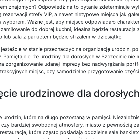
nem znajomych? Odpowiedź na to pytanie zdeterminuje wyb
 rezerwacji strefy VIP, a nawet nietypowe miejsca jak galer
 wyborem. Ważne jest, aby miejsce odpowiadało charakte
je zamiłowanie do dobrej kuchni, idealna będzie restauracja
ub lub sala z parkietem będzie strzałem w dziesiątkę.
e jesteście w stanie przeznaczyć na organizację urodzin, 
 Pamiętajcie, że urodziny dla dorosłych w Szczecinie nie
a zorganizowanie udanej imprezy bez nadwyrężania portfe
trakcyjnych miejsc, czy samodzielne przygotowanie części 
ęcie urodzinowe dla dorosłyc
urodzin, które na długo pozostaną w pamięci. Niezależnie
, czy bardziej swobodnej atmosfery, miasto z pewnością z
tauracje, które często posiadają oddzielne sale bankiet