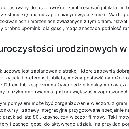
 dopasowany do osobowości i zainteresowań jubilata. Im b
a, że stanie się ono niezapomnianym wydarzeniem. Warto 
 oczekiwaniach i marzeniach związanych z tym dniem. Nawet
czy drobne upominki dla gości, mogą znacząco podnieść ra
 uroczystości urodzinowych w
 kluczowe jest zaplanowanie atrakcji, które zapewnią dobr
 przyjęcia i preferencji jubilata, można postawić na różno
ór z DJ-em lub zespołem na żywo będzie idealnym rozwiąza
 aby muzyka odpowiadała gustom większości zaproszonych
nałym pomysłem może być zorganizowanie wieczoru z grami
 konkursy i zabawy integracyjne przygotowane specjalnie na
 przykład lata 80., kasyno, czy wieczór filmowy. Taki mot
ery i zachęci gości do aktywnego udziału, na przykład po