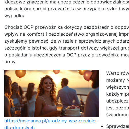
kluczowe znaczenie ma ubezpieczenie odpowiedzialności
polisa, która chroni przewoźnika w przypadku szkód wy
wypadku.
Chociaż OCP przewoźnika dotyczy bezpośrednio odpowie
wpływ na komfort i bezpieczeństwo organizowanej imp
zyskujemy pewność, że w razie nieprzewidzianych zdarz
szczególnie istotne, gdy transport dotyczy większej gr
o posiadaniu ubezpieczenia OCP przez przewoźnika mo
firmy.
Warto rów
możemy ro
większych
każdym pr
ubezpiecz
jest bezp
świadomoś
https://msjoanna.pl/urodziny-wszczecinie-
Sprawdzen
dla-doroslych