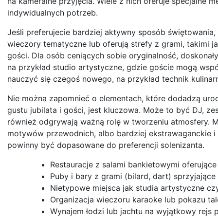
na kameralne przyjęcia. Wiele z nich oferuje specjalne 
indywidualnych potrzeb.
Jeśli preferujecie bardziej aktywny sposób świętowania,
wieczory tematyczne lub oferują strefy z grami, takimi jak
gości. Dla osób ceniących sobie oryginalność, doskon
na przykład studio artystyczne, gdzie goście mogą wspó
nauczyć się czegoś nowego, na przykład technik kulinar
Nie można zapomnieć o elementach, które dodadzą uro
gustu jubilata i gości, jest kluczowa. Może to być DJ, 
również odgrywają ważną rolę w tworzeniu atmosfery. Mo
motywów przewodnich, albo bardziej ekstrawaganckie i 
powinny być dopasowane do preferencji solenizanta.
Restauracje z salami bankietowymi oferujące
Puby i bary z grami (bilard, dart) sprzyjające
Nietypowe miejsca jak studia artystyczne c
Organizacja wieczoru karaoke lub pokazu tal
Wynajem łodzi lub jachtu na wyjątkowy rejs 