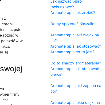
Jak nazwać biuro
rachunkowe?
Aromaterapia jak zrobić?
ym z
Domy sprzedaż Koszalin
 chroni
ienci często
Aromaterapia jaki olejek na
ę różnić w
co?
ba pojazdów w
Aromaterapia jak stosować?
 także
Aromaterapia co to jest?
ie są
Co to znaczy aromaterapia?
swojej
Aromaterapia jak stosować
olejki?
Aromaterapia jaki zapach na
twa
co?
wojej firmy
 jest
Aromaterapia jakie olejki na