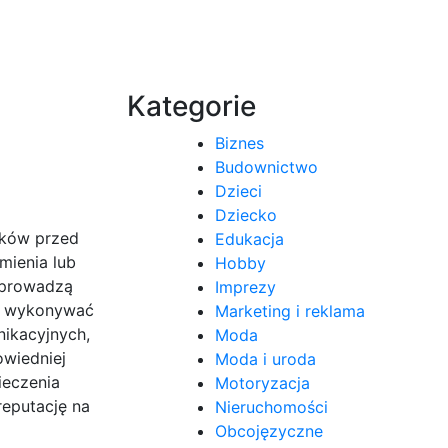
Kategorie
Biznes
Budownictwo
Dzieci
Dziecko
ików przed
Edukacja
mienia lub
Hobby
 prowadzą
Imprezy
ie wykonywać
Marketing i reklama
nikacyjnych,
Moda
owiedniej
Moda i uroda
ieczenia
Motoryzacja
reputację na
Nieruchomości
Obcojęzyczne