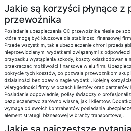
Jakie są korzyści płynące z
przewoźnika
Posiadanie ubezpieczenia OC przewoźnika niesie ze sobą
które mogą być kluczowe dla stabilności finansowej firm
Przede wszystkim, takie ubezpieczenie chroni przedsię
nieprzewidzianymi wydatkami związanymi z odpowiedzia
przypadku wystąpienia szkody, koszty odszkodowania 
przekraczać możliwości finansowe wielu firm. Ubezpie
pokrycie tych kosztów, co pozwala przewoźnikom skupi
działalności bez obaw o nagłe wydatki. Kolejną korzyści
wiarygodności firmy w oczach klientów oraz partnerów
Posiadanie odpowiedniej polisy świadczy o profesjonaliz
bezpieczeństwo zarówno własne, jak i klientów. Dodatko
wymaga od swoich kontrahentów posiadania ubezpieczen
element strategii biznesowej w branży transportowej.
Jakie są najczęstsze pytan