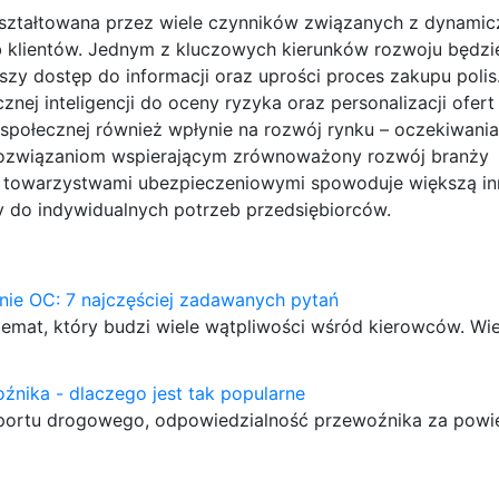
ształtowana przez wiele czynników związanych z dynami
b klientów. Jednym z kluczowych kierunków rozwoju będzi
szy dostęp do informacji oraz uprości proces zakupu polis
znej inteligencji do oceny ryzyka oraz personalizacji ofert
 społecznej również wpłynie na rozwój rynku – oczekiwania
rozwiązaniom wspierającym zrównoważony rozwój branży
y towarzystwami ubezpieczeniowymi spowoduje większą i
sy do indywidualnych potrzeb przedsiębiorców.
nie OC: 7 najczęściej zadawanych pytań
 temat, który budzi wiele wątpliwości wśród kierowców. Wi
nika - dlaczego jest tak popularne
ansportu drogowego, odpowiedzialność przewoźnika za pow