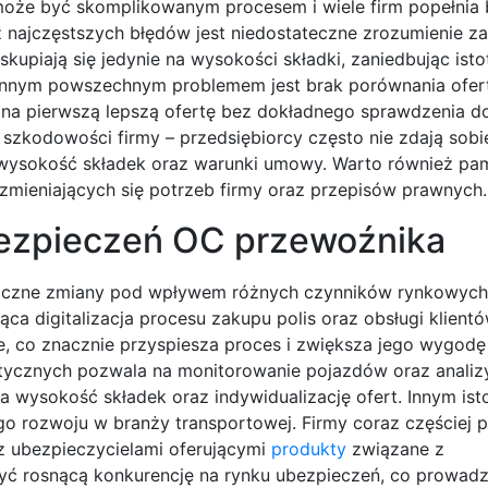
że być skomplikowanym procesem i wiele firm popełnia b
ajczęstszych błędów jest niedostateczne zrozumienie za
upiają się jedynie na wysokości składki, zaniedbując isto
 Innym powszechnym problemem jest brak porównania ofer
 na pierwszą lepszą ofertę bez dokładnego sprawdzenia d
i szkodowości firmy – przedsiębiorcy często nie zdają sobi
wysokość składek oraz warunki umowy. Warto również pam
 zmieniających się potrzeb firmy oraz przepisów prawnych.
bezpieczeń OC przewoźnika
iczne zmiany pod wpływem różnych czynników rynkowych
ca digitalizacja procesu zakupu polis oraz obsługi klient
e, co znacznie przyspiesza proces i zwiększa jego wygodę
atycznych pozwala na monitorowanie pojazdów oraz analiz
 wysokość składek oraz indywidualizację ofert. Innym is
go rozwoju w branży transportowej. Firmy coraz częściej 
z ubezpieczycielami oferującymi
produkty
związane z
yć rosnącą konkurencję na rynku ubezpieczeń, co prowadz