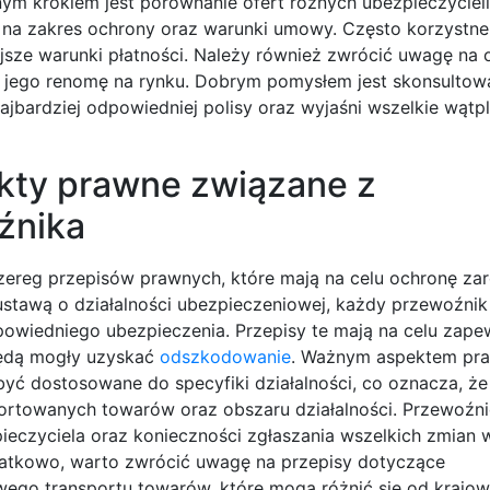
ym krokiem jest porównanie ofert różnych ubezpieczycieli
e na zakres ochrony oraz warunki umowy. Często korzystne
sze warunki płatności. Należy również zwrócić uwagę na o
jego renomę na rynku. Dobrym pomysłem jest skonsultowa
ardziej odpowiedniej polisy oraz wyjaśni wszelkie wątpl
ekty prawne związane z
źnika
zereg przepisów prawnych, które mają na celu ochronę za
 ustawą o działalności ubezpieczeniowej, każdy przewoźni
owiedniego ubezpieczenia. Przepisy te mają na celu zapew
ędą mogły uzyskać
odszkodowanie
. Ważnym aspektem pra
yć dostosowane do specyfiki działalności, co oznacza, że
portowanych towarów oraz obszaru działalności. Przewoźn
czyciela oraz konieczności zgłaszania wszelkich zmian 
odatkowo, warto zwrócić uwagę na przepisy dotyczące
wego transportu towarów, które mogą różnić się od krajo