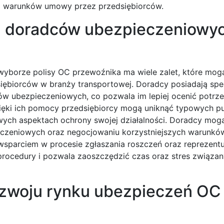
cji warunków umowy przez przedsiębiorców.
a z doradców ubezpieczeniowy
wyborze polisy OC przewoźnika ma wiele zalet, które mo
ębiorców w branży transportowej. Doradcy posiadają spec
w ubezpieczeniowych, co pozwala im lepiej ocenić potrzeb
ięki ich pomocy przedsiębiorcy mogą uniknąć typowych p
wych aspektach ochrony swojej działalności. Doradcy mog
eczeniowych oraz negocjowaniu korzystniejszych warunk
sparciem w procesie zgłaszania roszczeń oraz reprezentuj
procedury i pozwala zaoszczędzić czas oraz stres związan
rozwoju rynku ubezpieczeń OC