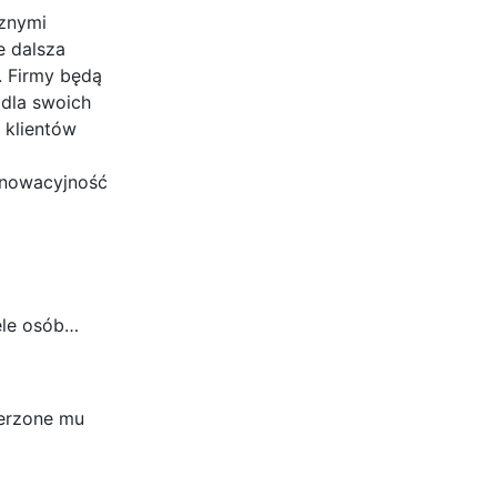
cznymi
e dalsza
. Firmy będą
 dla swoich
 klientów
nnowacyjność
ele osób…
ierzone mu