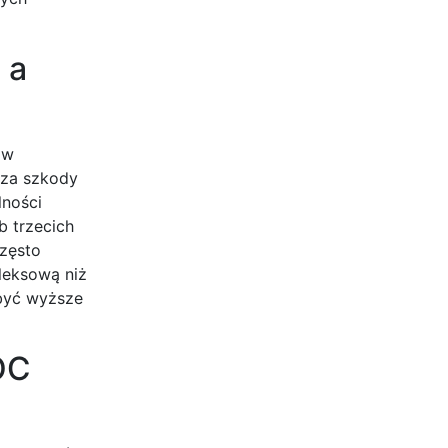
 a
ów
 za szkody
lności
b trzecich
zęsto
leksową niż
być wyższe
OC