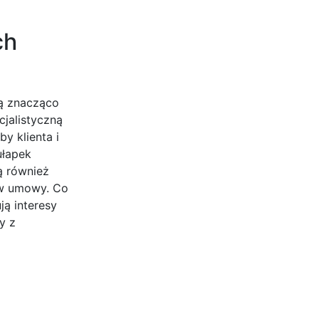
ch
gą znacząco
jalistyczną
y klienta i
ułapek
ą również
ów umowy. Co
ą interesy
y z