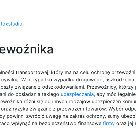
ofoxstudio
.
zewoźnika
alności transportowej, który ma na celu ochronę przewoźn
 cywilną. W przypadku wypadku drogowego, uszkodzenia 
 koszty związane z odszkodowaniami. Przewoźnicy, którzy
ani do posiadania takiego
ubezpieczenia
, aby móc legaln
zewoźnika różni się od innych rodzajów ubezpieczeń komu
ej oraz ryzyka związane z przewozem towarów. Wybór odp
icy powinni zwrócić uwagę na zakres ochrony, sumy ubezp
ząco wpłynąć na bezpieczeństwo finansowe
firmy
oraz jej 