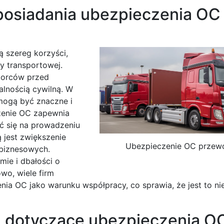
 posiadania ubezpieczenia OC
 szereg korzyści,
y transportowej.
biorców przed
lnością cywilną. W
mogą być znaczne i
czenie OC zapewnia
ć się na prowadzeniu
ą jest zwiększenie
Ubezpieczenie OC przew
 biznesowych.
mie i dbałości o
wo, wiele firm
ia OC jako warunku współpracy, co sprawia, że jest to n
ia dotyczące ubezpieczenia O