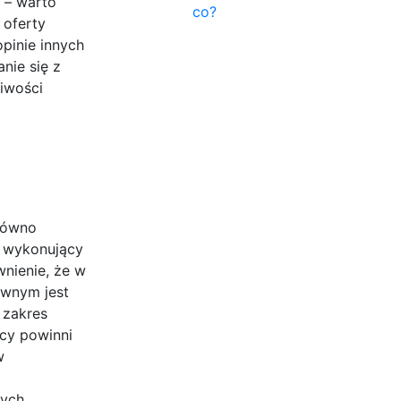
 – warto
co?
 oferty
pinie innych
nie się z
iwości
równo
k wykonujący
nienie, że w
wnym jest
 zakres
icy powinni
w
wych