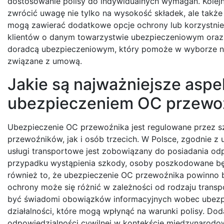
dostosowanie polisy do indywidualnych wymagań. Kolejn
zwrócić uwagę nie tylko na wysokość składek, ale takż
mogą zawierać dodatkowe opcje ochrony lub korzystniej
klientów o danym towarzystwie ubezpieczeniowym oraz 
doradcą ubezpieczeniowym, który pomoże w wyborze najb
związane z umową.
Jakie są najważniejsze asp
ubezpieczeniem OC przewo
Ubezpieczenie OC przewoźnika jest regulowane przez s
przewoźników, jak i osób trzecich. W Polsce, zgodnie z
usługi transportowe jest zobowiązany do posiadania odp
przypadku wystąpienia szkody, osoby poszkodowane b
również to, że ubezpieczenie OC przewoźnika powinno b
ochrony może się różnić w zależności od rodzaju trans
być świadomi obowiązków informacyjnych wobec ubezpie
działalności, które mogą wpłynąć na warunki polisy. D
odpowiedzialności cywilnej w kontekście międzynarodo