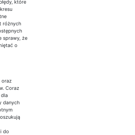
łędy, które
kresu
tne
t różnych
ostępnych
e sprawy, że
iętać o
 oraz
ów. Coraz
 dla
y danych
totnym
poszukują
i do