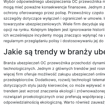
Wybór odpowiedniego ubezpieczenia OC przewoźnika mo
mogą mieć poważne konsekwencje finansowe. Jednym z n
ochrony oferowanego przez polisę. Przewoźnicy często sk
szczegóły dotyczące wyłączeń i ograniczeń w umowie.
towarzystw ubezpieczeniowych. Wiele firm decyduje się
opcji na rynku. Kolejnym błędem jest ignorowanie histori
ich wcześniejsze incydenty mogą znacząco wpłynąć na 
regularnym przeglądaniu polisy i dostosowywaniu jej do
Jakie są trendy w branży u
Branża ubezpieczeń OC przewoźnika przechodzi dynam
technologicznych. Jednym z głównych trendów jest rosną
więcej firm oferuje możliwość zakupu ubezpieczeń onlin
przedsiębiorców. Dodatkowo, rozwój technologii telem
dotyczących stylu jazdy kierowców, co może wpływać na
trendem jest wzrost znaczenia ekologii i zrównoważone
rozwiązań proekologicznych oraz preferują współpracę 
odpowiedzialnością ekologiczną. Warto również zauważ