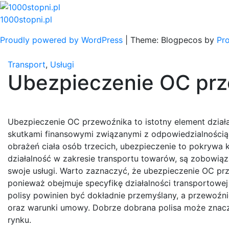
Skip
to
1000stopni.pl
content
Proudly powered by WordPress
|
Theme: Blogpecos by
Pr
Transport
,
Usługi
Ubezpieczenie OC pr
Ubezpieczenie OC przewoźnika to istotny element dział
skutkami finansowymi związanymi z odpowiedzialnością
obrażeń ciała osób trzecich, ubezpieczenie to pokrywa
działalność w zakresie transportu towarów, są zobowiąz
swoje usługi. Warto zaznaczyć, że ubezpieczenie OC pr
ponieważ obejmuje specyfikę działalności transportow
polisy powinien być dokładnie przemyślany, a przewoźn
oraz warunki umowy. Dobrze dobrana polisa może znac
rynku.