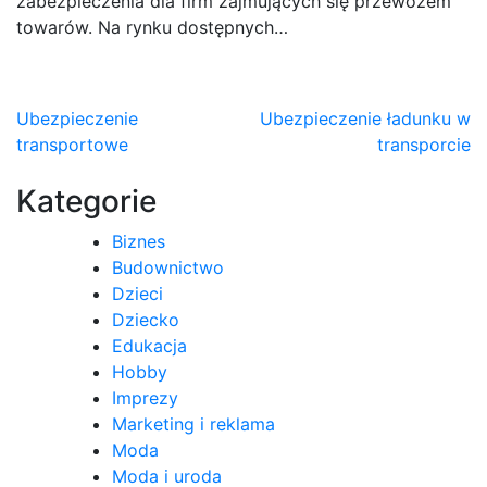
zabezpieczenia dla firm zajmujących się przewozem
towarów. Na rynku dostępnych…
Nawigacja
Ubezpieczenie
Ubezpieczenie ładunku w
transportowe
transporcie
wpisu
Kategorie
Biznes
Budownictwo
Dzieci
Dziecko
Edukacja
Hobby
Imprezy
Marketing i reklama
Moda
Moda i uroda