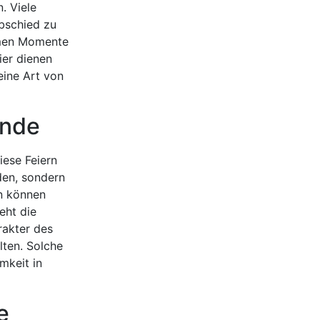
. Viele
Abschied zu
samen Momente
ier dienen
eine Art von
ünde
ese Feiern
den, sondern
n können
eht die
rakter des
lten. Solche
mkeit in
e