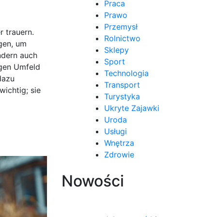
Praca
Prawo
Przemysł
r trauern.
Rolnictwo
gen, um
Sklepy
ondern auch
Sport
igen Umfeld
Technologia
dazu
Transport
ichtig; sie
Turystyka
Ukryte Zajawki
Uroda
Usługi
Wnętrza
Zdrowie
Nowości