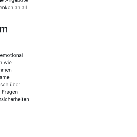
enken an all
um
 emotional
n wie
ehmen
same
usch über
n Fragen
nsicherheiten