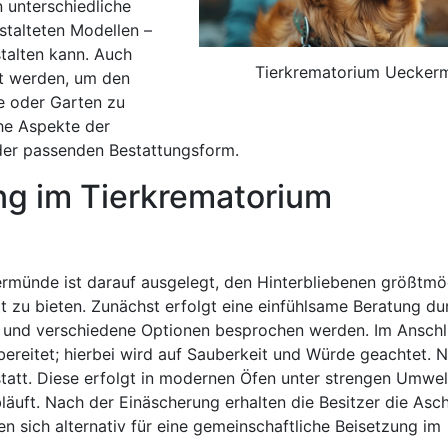
 unterschiedliche
stalteten Modellen –
stalten kann. Auch
Tierkrematorium Uecker
t werden, um den
e oder Garten zu
he Aspekte der
 der passenden Bestattungsform.
ng im Tierkrematorium
rmünde ist darauf ausgelegt, den Hinterbliebenen größtmö
 zu bieten. Zunächst erfolgt eine einfühlsame Beratung du
n und verschiedene Optionen besprochen werden. Im Anschl
ereitet; hierbei wird auf Sauberkeit und Würde geachtet. 
g statt. Diese erfolgt in modernen Öfen unter strengen Umwe
äuft. Nach der Einäscherung erhalten die Besitzer die Asch
n sich alternativ für eine gemeinschaftliche Beisetzung im