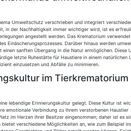
ema Umweltschutz verschrieben und integriert verschiede
t, in der Nachhaltigkeit immer wichtiger wird, ist es erfreul
berlegungen angestellt werden. Das Krematorium verwende
des Einäscherungsprozesses. Darüber hinaus werden umwel
t einen sanften Übergang in die Natur ermöglichen. Diese 
rdige letzte Ruhestätte für Haustiere in einem natürlichen
izient einzusetzen und Abfälle zu minimieren.
ngskultur im Tierkrematorium
 lebendige Erinnerungskultur gelegt. Diese Kultur ist wich
ihre emotionale Verbindung zu ihrem verstorbenen Haustier
latz im Herzen ihrer Besitzer eingenommen; daher ist es si
bietet verschiedene Möglichkeiten an, wie zum Beispiel ind
n denen Geschichten und Bilder geteilt werden können. Sol