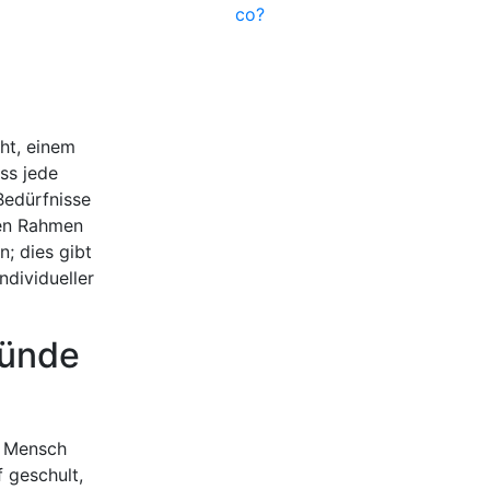
co?
ht, einem
ss jede
 Bedürfnisse
ten Rahmen
; dies gibt
ndividueller
münde
r Mensch
f geschult,