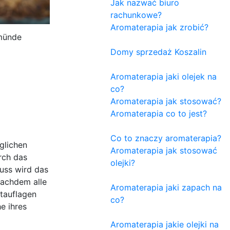
Jak nazwać biuro
rachunkowe?
Aromaterapia jak zrobić?
münde
Domy sprzedaż Koszalin
Aromaterapia jaki olejek na
co?
Aromaterapia jak stosować?
Aromaterapia co to jest?
Co to znaczy aromaterapia?
glichen
Aromaterapia jak stosować
rch das
olejki?
uss wird das
Nachdem alle
Aromaterapia jaki zapach na
ltauflagen
co?
e ihres
Aromaterapia jakie olejki na