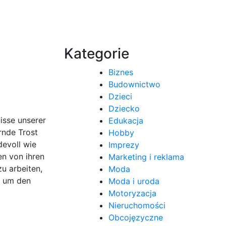
Kategorie
Biznes
Budownictwo
Dzieci
Dziecko
isse unserer
Edukacja
rnde Trost
Hobby
devoll wie
Imprezy
en von ihren
Marketing i reklama
u arbeiten,
Moda
t, um den
Moda i uroda
Motoryzacja
Nieruchomości
Obcojęzyczne