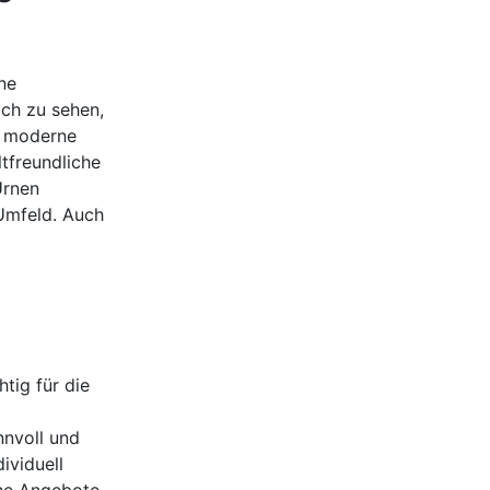
ne
ich zu sehen,
t moderne
tfreundliche
Urnen
 Umfeld. Auch
tig für die
nnvoll und
ividuell
che Angebote