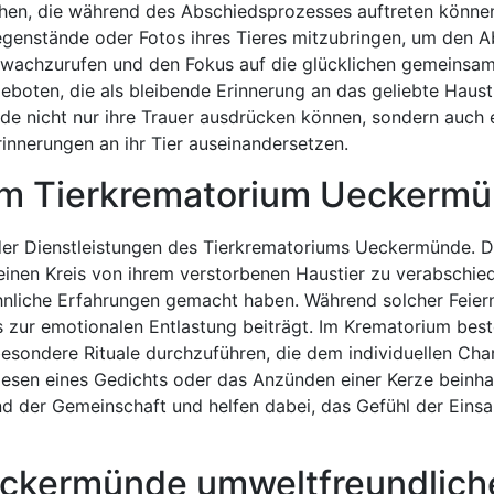
hen, die während des Abschiedsprozesses auftreten können
egenstände oder Fotos ihres Tieres mitzubringen, um den 
ngen wachzurufen und den Fokus auf die glücklichen gemein
boten, die als bleibende Erinnerung an das geliebte Haust
e nicht nur ihre Trauer ausdrücken können, sondern auch 
rinnerungen an ihr Tier auseinandersetzen.
 im Tierkrematorium Ueckerm
er Dienstleistungen des Tierkrematoriums Ueckermünde. Di
kleinen Kreis von ihrem verstorbenen Haustier zu verabschie
liche Erfahrungen gemacht haben. Während solcher Feier
zur emotionalen Entlastung beiträgt. Im Krematorium best
besondere Rituale durchzuführen, die dem individuellen Cha
lesen eines Gedichts oder das Anzünden einer Kerze beinha
 der Gemeinschaft und helfen dabei, das Gefühl der Einsa
eckermünde umweltfreundlich