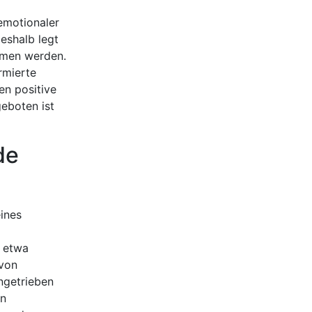
emotionaler
deshalb legt
mmen werden.
rmierte
n positive
eboten ist
de
ines
e etwa
 von
ngetrieben
en