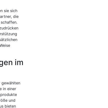
n sie sich
rtner, die
 schaffen.
szudrücken
rstützung
sätzlichen
 Weise
ngen im
r gewählten
 in einer
kprodukte
röße und
us bieten