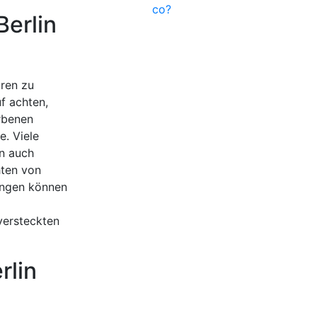
co?
Berlin
oren zu
f achten,
rbenen
e. Viele
rn auch
hten von
ungen können
d
versteckten
rlin