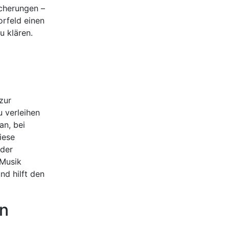
scherungen –
orfeld einen
u klären.
zur
u verleihen
an, bei
iese
oder
 Musik
nd hilft den
in