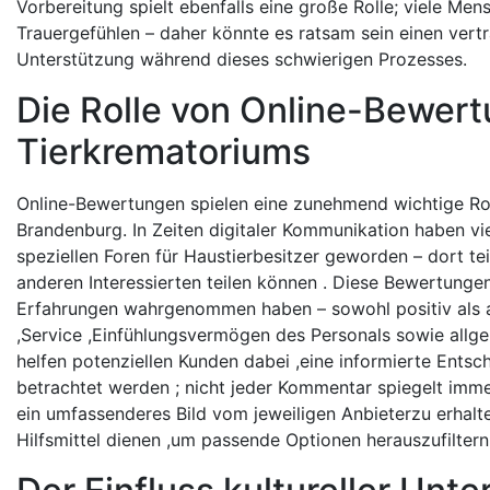
Vorbereitung spielt ebenfalls eine große Rolle; viele M
Trauergefühlen – daher könnte es ratsam sein einen vert
Unterstützung während dieses schwierigen Prozesses.
Die Rolle von Online-Bewert
Tierkrematoriums
Online-Bewertungen spielen eine zunehmend wichtige Roll
Brandenburg. In Zeiten digitaler Kommunikation haben 
speziellen Foren für Haustierbesitzer geworden – dort tei
anderen Interessierten teilen können . Diese Bewertungen
Erfahrungen wahrgenommen haben – sowohl positiv als au
,Service ,Einfühlungsvermögen des Personals sowie allg
helfen potenziellen Kunden dabei ,eine informierte Entsch
betrachtet werden ; nicht jeder Kommentar spiegelt immer
ein umfassenderes Bild vom jeweiligen Anbieterzu erhalt
Hilfsmittel dienen ,um passende Optionen herauszufiltern