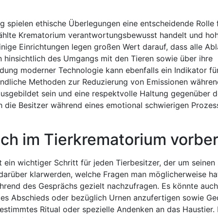
g spielen ethische Überlegungen eine entscheidende Rolle f
gewählte Krematorium verantwortungsbewusst handelt und ho
inige Einrichtungen legen großen Wert darauf, dass alle Ab
en hinsichtlich des Umgangs mit den Tieren sowie über ihre
ung moderner Technologie kann ebenfalls ein Indikator fü
reundliche Methoden zur Reduzierung von Emissionen währe
usgebildet sein und eine respektvolle Haltung gegenüber 
ch die Besitzer während eines emotional schwierigen Prozes
ch im Tierkrematorium vorber
ein wichtiger Schritt für jeden Tierbesitzer, der um seinen
h darüber klarwerden, welche Fragen man möglicherweise ha
hrend des Gesprächs gezielt nachzufragen. Es könnte auch 
 des Abschieds oder bezüglich Urnen anzufertigen sowie G
 bestimmtes Ritual oder spezielle Andenken an das Haustier.