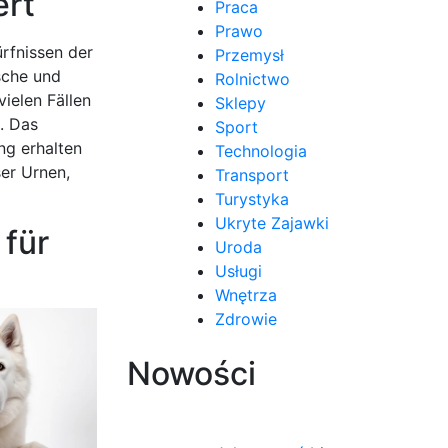
ert
Praca
Prawo
ürfnissen der
Przemysł
sche und
Rolnictwo
ielen Fällen
Sklepy
. Das
Sport
ng erhalten
Technologia
ser Urnen,
Transport
Turystyka
Ukryte Zajawki
 für
Uroda
Usługi
Wnętrza
Zdrowie
Nowości