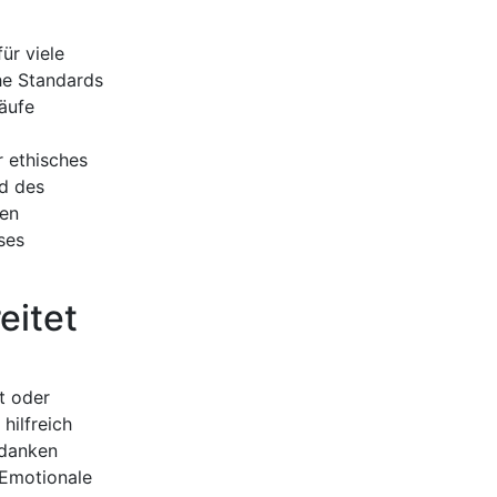
ür viele
he Standards
läufe
r ethisches
nd des
den
ses
eitet
t oder
hilfreich
edanken
 Emotionale