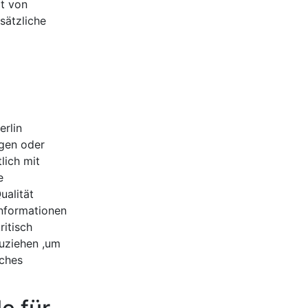
rt von
sätzliche
erlin
gen oder
lich mit
e
ualität
Informationen
ritisch
zuziehen ,um
iches