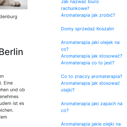
Jak nazwać biuro
rachunkowe?
Aromaterapia jak zrobić?
ndenburg
Domy sprzedaż Koszalin
Aromaterapia jaki olejek na
Berlin
co?
Aromaterapia jak stosować?
Aromaterapia co to jest?
en
Co to znaczy aromaterapia?
. Eine
Aromaterapia jak stosować
tehen und ob
olejki?
ngenehmes
udem ist es
Aromaterapia jaki zapach na
eichen.
co?
 dem
Aromaterapia jakie olejki na