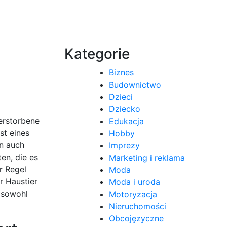
Kategorie
Biznes
Budownictwo
Dzieci
Dziecko
verstorbene
Edukacja
st eines
Hobby
rn auch
Imprezy
en, die es
Marketing i reklama
r Regel
Moda
r Haustier
Moda i uroda
s sowohl
Motoryzacja
Nieruchomości
Obcojęzyczne