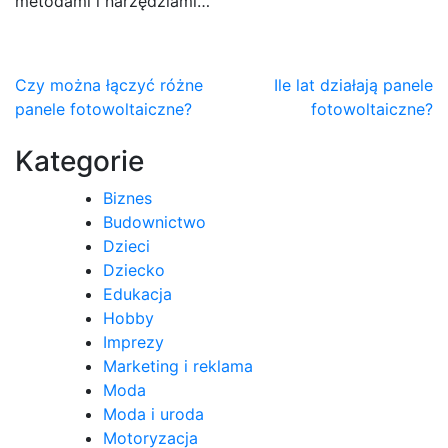
metodami i narzędziami…
Nawigacja
Czy można łączyć różne
Ile lat działają panele
panele fotowoltaiczne?
fotowoltaiczne?
wpisu
Kategorie
Biznes
Budownictwo
Dzieci
Dziecko
Edukacja
Hobby
Imprezy
Marketing i reklama
Moda
Moda i uroda
Motoryzacja