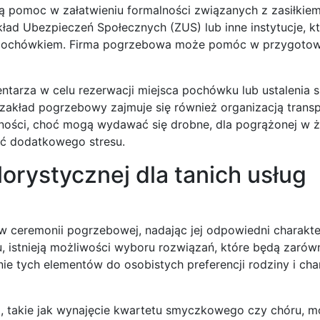
ą pomoc w załatwieniu formalności związanych z zasiłkie
ad Ubezpieczeń Społecznych (ZUS) lub inne instytucje, k
pochówkiem. Firma pogrzebowa może pomóc w przygotow
tarza w celu rezerwacji miejsca pochówku lub ustalenia
 zakład pogrzebowy zajmuje się również organizacją trans
ności, choć mogą wydawać się drobne, dla pogrążonej w ż
ąć dodatkowego stresu.
orystycznej dla tanich usług
 ceremonii pogrzebowej, nadając jej odpowiedni charakter 
 istnieją możliwości wyboru rozwiązań, które będą zarów
ie tych elementów do osobistych preferencji rodziny i cha
a, takie jak wynajęcie kwartetu smyczkowego czy chóru, 