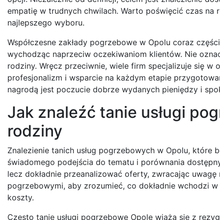
empatię w trudnych chwilach. Warto poświęcić czas na 
najlepszego wyboru.
Współczesne zakłady pogrzebowe w Opolu coraz częście
wychodząc naprzeciw oczekiwaniom klientów. Nie oznac
rodziny. Wręcz przeciwnie, wiele firm specjalizuje się 
profesjonalizm i wsparcie na każdym etapie przygotowa
nagrodą jest poczucie dobrze wydanych pieniędzy i spo
Jak znaleźć tanie usługi po
rodziny
Znalezienie tanich usług pogrzebowych w Opolu, które 
świadomego podejścia do tematu i porównania dostępnyc
lecz dokładnie przeanalizować oferty, zwracając uwagę
pogrzebowymi, aby zrozumieć, co dokładnie wchodzi w 
koszty.
Często tanie usługi pogrzebowe Opole wiążą się z rezyg