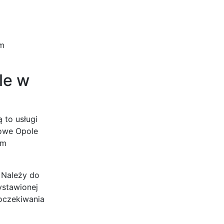
om
le w
 to usługi
bowe Opole
ym
 Należy do
ystawionej
 oczekiwania