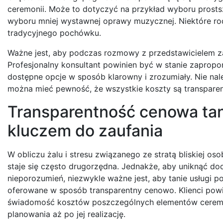
ceremonii. Może to dotyczyć na przykład wyboru prostsz
wyboru mniej wystawnej oprawy muzycznej. Niektóre rod
tradycyjnego pochówku.
Ważne jest, aby podczas rozmowy z przedstawicielem za
Profesjonalny konsultant powinien być w stanie zaprop
dostępne opcje w sposób klarowny i zrozumiały. Nie nal
można mieć pewność, że wszystkie koszty są transparent
Transparentność cenowa ta
kluczem do zaufania
W obliczu żalu i stresu związanego ze stratą bliskiej os
staje się często drugorzędna. Jednakże, aby uniknąć d
nieporozumień, niezwykle ważne jest, aby tanie usługi 
oferowane w sposób transparentny cenowo. Klienci powi
świadomość kosztów poszczególnych elementów ceremo
planowania aż po jej realizację.