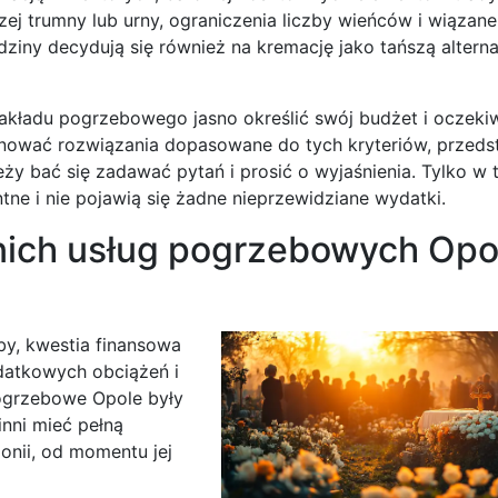
ej trumny lub urny, ograniczenia liczby wieńców i wiązane
ziny decydują się również na kremację jako tańszą altern
kładu pogrzebowego jasno określić swój budżet i oczekiw
onować rozwiązania dopasowane do tych kryteriów, przeds
eży bać się zadawać pytań i prosić o wyjaśnienia. Tylko w
ne i nie pojawią się żadne nieprzewidziane wydatki.
nich usług pogrzebowych Opo
oby, kwestia finansowa
odatkowych obciążeń i
pogrzebowe Opole były
nni mieć pełną
nii, od momentu jej