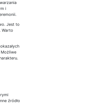
twarzania
ym i
remonii.
o. Jest to
. Warto
 okazałych
. Możliwe
harakteru.
brymi
enne źródło