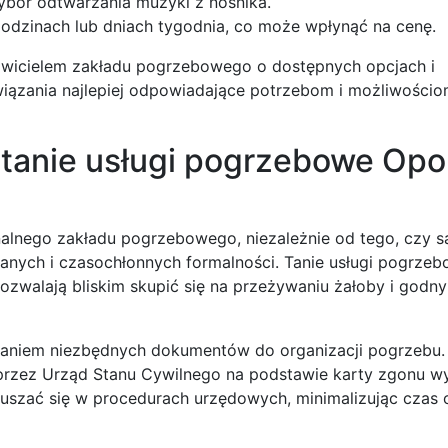
ybór odtwarzania muzyki z nośnika.
godzinach lub dniach tygodnia, co może wpłynąć na cenę.
awicielem zakładu pogrzebowego o dostępnych opcjach i
iązania najlepiej odpowiadające potrzebom i możliwości
ą tanie usługi pogrzebowe Opo
nalnego zakładu pogrzebowego, niezależnie od tego, czy są
owanych i czasochłonnych formalności. Tanie usługi pogrze
ozwalają bliskim skupić się na przeżywaniu żałoby i godn
kaniem niezbędnych dokumentów do organizacji pogrzebu.
 przez Urząd Stanu Cywilnego na podstawie karty zgonu w
ruszać się w procedurach urzędowych, minimalizując czas