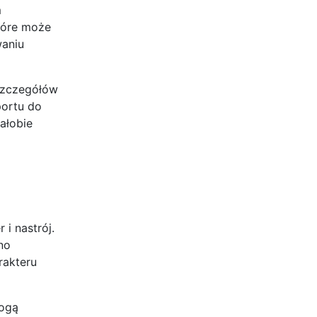
m
tóre może
aniu
 szczegółów
portu do
ałobie
i nastrój.
no
rakteru
mogą