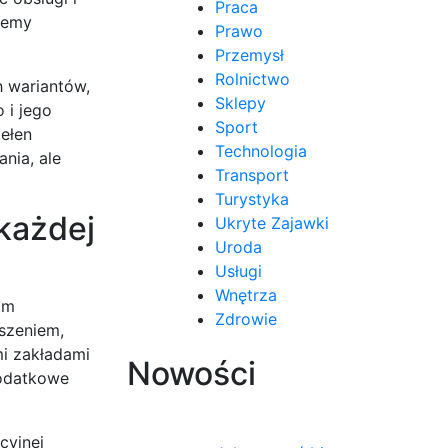
Praca
jemy
Prawo
Przemysł
Rolnictwo
 wariantów,
Sklepy
 i jego
Sport
pełen
Technologia
nia, ale
Transport
Turystyka
każdej
Ukryte Zajawki
Uroda
Usługi
Wnętrza
im
Zdrowie
szeniem,
mi zakładami
Nowości
dodatkowe
cyjnej