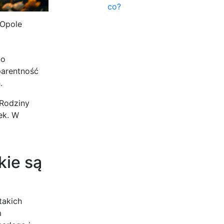
co?
 Opole
no
parentność
.
 Rodziny
ek. W
kie są
takich
m