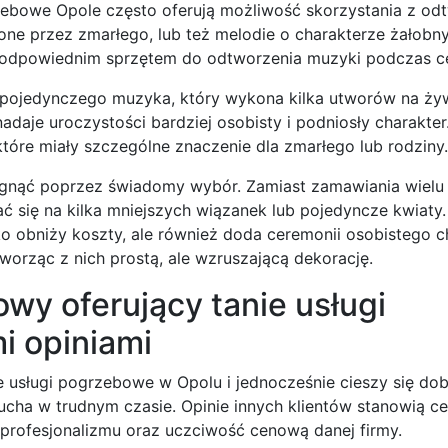
zebowe Opole często oferują możliwość skorzystania z od
one przez zmarłego, lub też melodie o charakterze żałobn
 odpowiednim sprzętem do odtworzenia muzyki podczas ce
 pojedynczego muzyka, który wykona kilka utworów na żyw
adaje uroczystości bardziej osobisty i podniosły charakter
óre miały szczególne znaczenie dla zmarłego lub rodziny.
iągnąć poprzez świadomy wybór. Zamiast zamawiania wielu
się na kilka mniejszych wiązanek lub pojedyncze kwiaty
ko obniży koszty, ale również doda ceremonii osobistego c
tworząc z nich prostą, ale wzruszającą dekorację.
wy oferujący tanie usługi
i opiniami
e usługi pogrzebowe w Opolu i jednocześnie cieszy się do
ducha w trudnym czasie. Opinie innych klientów stanowią c
m profesjonalizmu oraz uczciwość cenową danej firmy.