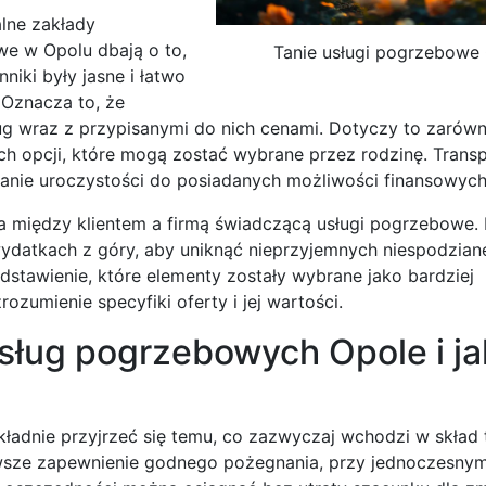
alne zakłady
e w Opolu dbają o to,
Tanie usługi pogrzebowe
nniki były jasne i łatwo
 Oznacza to, że
g wraz z przypisanymi do nich cenami. Dotyczy to zarów
h opcji, które mogą zostać wybrane przez rodzinę. Trans
nie uroczystości do posiadanych możliwości finansowych
a między klientem a firmą świadczącą usługi pogrzebowe.
ydatkach z góry, aby uniknąć nieprzyjemnych niespodzian
stawienie, które elementy zostały wybrane jako bardziej
ozumienie specyfiki oferty i jej wartości.
sług pogrzebowych Opole i ja
ładnie przyjrzeć się temu, co zazwyczaj wchodzi w skład 
zawsze zapewnienie godnego pożegnania, przy jednoczesny