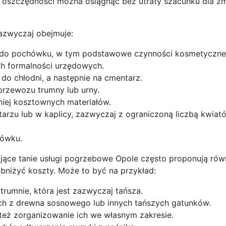
e oszczędności można osiągnąć bez utraty szacunku dla zm
azwyczaj obejmuje:
o do pochówku, w tym podstawowe czynności kosmetyczne i
ch formalności urzędowych.
 do chłodni, a następnie na cmentarz.
zewozu trumny lub urny.
iej kosztownych materiałów.
arzu lub w kaplicy, zazwyczaj z ograniczoną liczbą kwiat
hówku.
jące tanie usługi pogrzebowe Opole często proponują rów
obniżyć koszty. Może to być na przykład:
rumnie, która jest zazwyczaj tańsza.
ch z drewna sosnowego lub innych tańszych gatunków.
 też zorganizowanie ich we własnym zakresie.