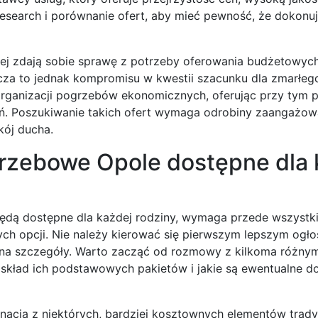
research i porównanie ofert, aby mieć pewność, że dokonu
j zdają sobie sprawę z potrzeby oferowania budżetowych
za to jednak kompromisu w kwestii szacunku dla zmarłego
w organizacji pogrzebów ekonomicznych, oferując przy tym 
ń. Poszukiwanie takich ofert wymaga odrobiny zaangażowa
kój ducha.
grzebowe Opole dostępne dla 
będą dostępne dla każdej rodziny, wymaga przede wszystk
h opcji. Nie należy kierować się pierwszym lepszym ogło
 na szczegóły. Warto zacząć od rozmowy z kilkoma różny
skład ich podstawowych pakietów i jakie są ewentualne 
nacją z niektórych, bardziej kosztownych elementów trady