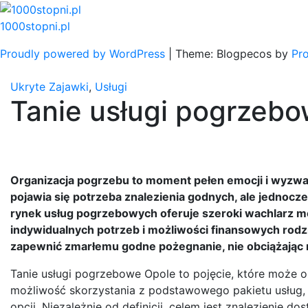
Skip
to
1000stopni.pl
content
Proudly powered by WordPress
|
Theme: Blogpecos by
Pr
Ukryte Zajawki
,
Usługi
Tanie usługi pogrzeb
Organizacja pogrzebu to moment pełen emocji i wyzwa
pojawia się potrzeba znalezienia godnych, ale jednocz
rynek usług pogrzebowych oferuje szeroki wachlarz m
indywidualnych potrzeb i możliwości finansowych rodzi
zapewnić zmarłemu godne pożegnanie, nie obciążają
Tanie usługi pogrzebowe Opole to pojęcie, które może o
możliwość skorzystania z podstawowego pakietu usług, 
opcji. Niezależnie od definicji, celem jest znalezienie d