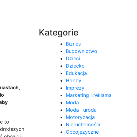
Kategorie
Biznes
Budownictwo
Dzieci
Dziecko
Edukacja
Hobby
miastach,
Imprezy
do
Marketing i reklama
 aby
Moda
Moda i uroda
Motoryzacja
e to
Nieruchomości
 droższych
Obcojęzyczne
ć obsługi i