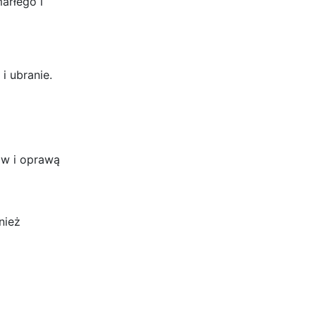
arłego i
 ubranie.
ów i oprawą
nież