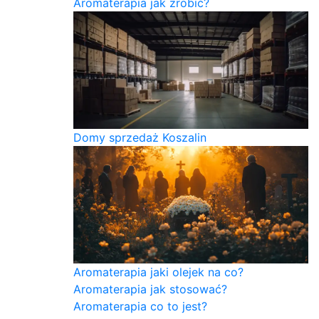
Aromaterapia jak zrobić?
Domy sprzedaż Koszalin
Aromaterapia jaki olejek na co?
Aromaterapia jak stosować?
Aromaterapia co to jest?