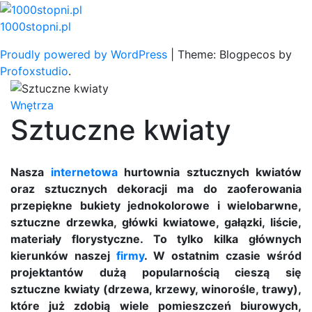
Skip
to
1000stopni.pl
content
Proudly powered by WordPress
|
Theme: Blogpecos by
Profoxstudio
.
Wnętrza
Sztuczne kwiaty
Nasza
internetowa
hurtownia sztucznych kwiatów
oraz sztucznych dekoracji ma do zaoferowania
przepiękne bukiety jednokolorowe i wielobarwne,
sztuczne drzewka, główki kwiatowe, gałązki, liście,
materiały florystyczne. To tylko kilka głównych
kierunków naszej
firmy
. W ostatnim czasie wśród
projektantów dużą popularnością cieszą się
sztuczne kwiaty (drzewa, krzewy, winorośle, trawy),
które już zdobią wiele pomieszczeń biurowych,