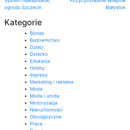
Nawigacja
System nawadnianie
Pozycjonowanie sklepów
ogrodu Szczecin
Białystok
wpisu
Kategorie
Biznes
Budownictwo
Dzieci
Dziecko
Edukacja
Hobby
Imprezy
Marketing i reklama
Moda
Moda i uroda
Motoryzacja
Nieruchomości
Obcojęzyczne
Praca