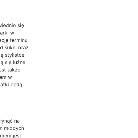
iednio się
arki w
ację terminu
d sukni oraz
ą stylistce
ą się luźne
est także
łem w
datki będą
płynąć na
en młodych
emem jest