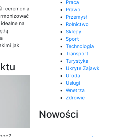
Praca
śli ceremonia
Prawo
harmonizować
Przemysł
 idealne na
Rolnictwo
będą
Sklepy
la
Sport
kimi jak
Technologia
Transport
Turystyka
ektu
Ukryte Zajawki
Uroda
Usługi
Wnętrza
Zdrowie
Nowości
kogo?