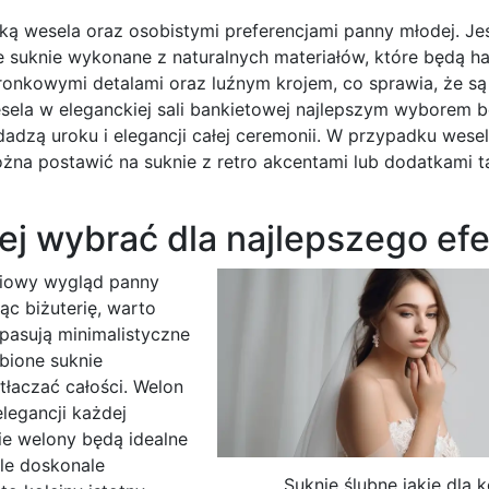
yką wesela oraz osobistymi preferencjami panny młodej. Je
e suknie wykonane z naturalnych materiałów, które będą 
ronkowymi detalami oraz luźnym krojem, co sprawia, że są
wesela w eleganckiej sali bankietowej najlepszym wyborem 
odadzą uroku i elegancji całej ceremonii. W przypadku wese
żna postawić na suknie z retro akcentami lub dodatkami ta
nej wybrać dla najlepszego ef
ciowy wygląd panny
ąc biżuterię, warto
 pasują minimalistyczne
bione suknie
łaczać całości. Welon
legancji każdej
kie welony będą idealne
le doskonale
Suknie ślubne jakie dla 