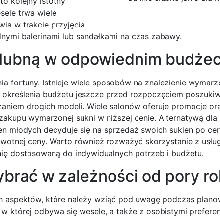
to kolejny istotny
sele trwa wiele
ia w trakcie przyjęcia
dnymi balerinami lub sandałkami na czas zabawy.
 ślubną w odpowiednim budżec
a fortuny. Istnieje wiele sposobów na znalezienie wymarzo
 określenia budżetu jeszcze przed rozpoczęciem poszuki
aniem drogich modeli. Wiele salonów oferuje promocje or
akupu wymarzonej sukni w niższej cenie. Alternatywą dl
en młodych decyduje się na sprzedaż swoich sukien po cer
wotnej ceny. Warto również rozważyć skorzystanie z usług
ię dostosowaną do indywidualnych potrzeb i budżetu.
wybrać w zależności od pory r
ych aspektów, które należy wziąć pod uwagę podczas plano
 w której odbywa się wesele, a także z osobistymi prefere