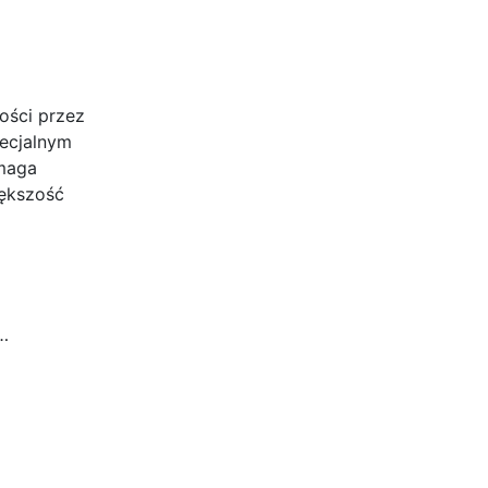
kości przez
pecjalnym
ymaga
iększość
…