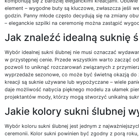
komponują się z bardziej eleganckimi kreacjami. Obuwie 
element – wygodne buty są kluczowe, zwłaszcza jeśli we
godzin. Panny młode często decydują się na zmiany obuw
– eleganckie szpilki na ceremonię można zastąpić wygo
Jak znaleźć idealną suknię
Wybór idealnej sukni ślubnej nie musi oznaczać wydawani
w przystępnej cenie. Przede wszystkim warto zacząć od
pozwoli to uniknąć rozczarowań związanych z przymierz
wyprzedaże sezonowe, co może być świetną okazją do z
kreacji są suknie używane lub wypożyczane – wiele pani
daje możliwość nabycia pięknego modelu za ułamek pier
projektantów mody, którzy mogą stworzyć unikalną sukn
Jakie kolory sukni ślubnej 
Wybór koloru sukni ślubnej jest jednym z najważniejsz
ceremonii. Kolor sukni powinien być zgodny z porą roku,