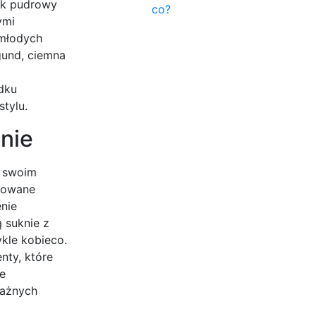
jak pudrowy
co?
ymi
 młodych
rgund, ciemna
adku
stylu.
nie
w swoim
onowane
enie
 suknie z
ykle kobieco.
nty, które
re
ważnych