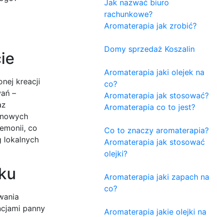
Jak nazwać biuro
rachunkowe?
Aromaterapia jak zrobić?
Domy sprzedaż Koszalin
ie
Aromaterapia jaki olejek na
nej kreacji
co?
wań –
Aromaterapia jak stosować?
az
Aromaterapia co to jest?
a nowych
emonii, co
Co to znaczy aromaterapia?
 lokalnych
Aromaterapia jak stosować
olejki?
oku
Aromaterapia jaki zapach na
co?
wania
ncjami panny
Aromaterapia jakie olejki na