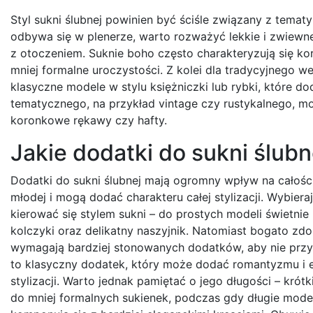
Styl sukni ślubnej powinien być ściśle związany z temat
odbywa się w plenerze, warto rozważyć lekkie i zwiewn
z otoczeniem. Suknie boho często charakteryzują się ko
mniej formalne uroczystości. Z kolei dla tradycyjnego 
klasyczne modele w stylu księżniczki lub rybki, które d
tematycznego, na przykład vintage czy rustykalnego, mo
koronkowe rękawy czy hafty.
Jakie dodatki do sukni ślub
Dodatki do sukni ślubnej mają ogromny wpływ na całoś
młodej i mogą dodać charakteru całej stylizacji. Wybieraj
kierować się stylem sukni – do prostych modeli świetnie
kolczyki oraz delikatny naszyjnik. Natomiast bogato zdo
wymagają bardziej stonowanych dodatków, aby nie przyt
to klasyczny dodatek, który może dodać romantyzmu i e
stylizacji. Warto jednak pamiętać o jego długości – krót
do mniej formalnych sukienek, podczas gdy długie mode