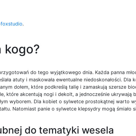
ofoxstudio
.
a kogo?
 przygotowań do tego wyjątkowego dnia. Każda panna mł
eślała atuty i maskowała ewentualne niedoskonałości. Dla k
nym dołem, które podkreślą talię i zamaskują szersze biod
, które akcentują nogi i dekolt, a jednocześnie ukrywają 
łym wyborem. Dla kobiet o sylwetce prostokątnej warto w
tałtu. Natomiast panie o sylwetce klepsydry mogą śmiało 
ubnej do tematyki wesela