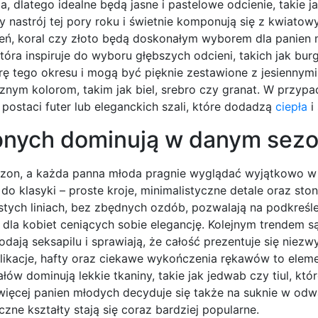
a, dlatego idealne będą jasne i pastelowe odcienie, takie 
y nastrój tej pory roku i świetnie komponują się z kwiatow
wień, koral czy złoto będą doskonałym wyborem dla panien
tóra inspiruje do wyboru głębszych odcieni, takich jak bu
erę tego okresu i mogą być pięknie zestawione z jesiennymi
znym kolorom, takim jak biel, srebro czy granat. W przyp
ostaci futer lub eleganckich szali, które dodadzą
ciepła
i 
ubnych dominują w danym sezo
 sezon, a każda panna młoda pragnie wyglądać wyjątkowo 
 do klasyki – proste kroje, minimalistyczne detale oraz st
stych liniach, bez zbędnych ozdób, pozwalają na podkreśl
dla kobiet ceniących sobie elegancję. Kolejnym trendem są
dają seksapilu i sprawiają, że całość prezentuje się niezw
ikacje, hafty oraz ciekawe wykończenia rękawów to eleme
łów dominują lekkie tkaniny, takie jak jedwab czy tiul, któ
więcej panien młodych decyduje się także na suknie w od
e kształty stają się coraz bardziej popularne.