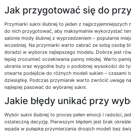
Jak przygotować się do przy
Przymiarki sukni ślubnej to jeden z najprzyjemniejszy
do nich przygotować, aby maksymalnie wykorzystać ten 
salonie mody ślubnej z wyprzedzeniem – popularne miejs
wcześniej. Na przymiarki warto zabrać ze sobą osobę bl
doradzi w wyborze najlepszego modelu. Dobrze jest równi
lepiej zrozumieć oczekiwania panny młodej. Warto pamię
ubrania oraz wygodne buty o podobnej wysokości do tych
otwarte podejście do różnych modeli sukien – czasami 
dziesiątkę. Podczas przymiarek warto zwrócić uwagę na d
najlepiej pasować do wybranej sukni.
Jakie błędy unikać przy wyb
Wybór sukni ślubnej to proces pełen emocji i radości, 
ostateczną decyzję. Pierwszym błędem jest brak określ
wpada w pułapkę przymierzania drogich modeli bez świ