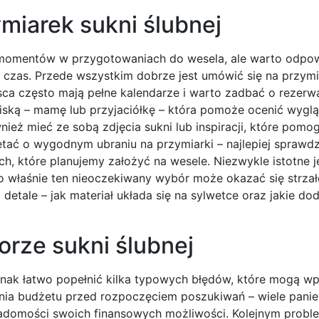
miarek sukni ślubnej
ch momentów w przygotowaniach do wesela, ale warto odpow
czas. Przede wszystkim dobrze jest umówić się na przymi
ca często mają pełne kalendarze i warto zadbać o rezerw
iską – mamę lub przyjaciółkę – która pomoże ocenić wyglą
eż mieć ze sobą zdjęcia sukni lub inspiracji, które pomog
tać o wygodnym ubraniu na przymiarki – najlepiej sprawdz
, które planujemy założyć na wesele. Niezwykle istotne j
to właśnie ten nieoczekiwany wybór może okazać się strza
etale – jak materiał układa się na sylwetce oraz jakie do
orze sukni ślubnej
jednak łatwo popełnić kilka typowych błędów, które mogą w
enia budżetu przed rozpoczęciem poszukiwań – wiele pani
adomości swoich finansowych możliwości. Kolejnym probl