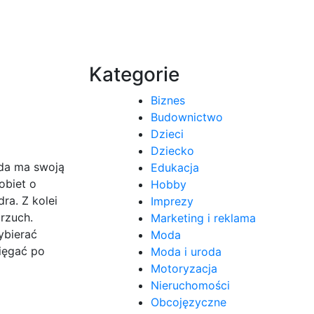
Kategorie
Biznes
Budownictwo
Dzieci
Dziecko
oda ma swoją
Edukacja
obiet o
Hobby
ra. Z kolei
Imprezy
brzuch.
Marketing i reklama
ybierać
Moda
sięgać po
Moda i uroda
Motoryzacja
Nieruchomości
Obcojęzyczne