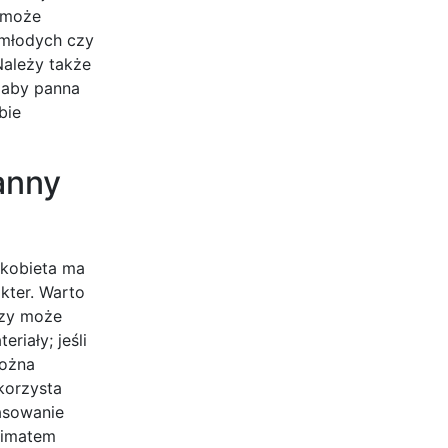
w może
 młodych czy
Należy także
, aby panna
bie
anny
 kobieta ma
kter. Warto
 czy może
iały; jeśli
można
korzysta
asowanie
klimatem