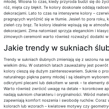
młodej. Wiosna to czas, kiedy przyroda budzi się do życi
róż, mięta czy błękit. Te kolory doskonale oddają radosn
dekoracjami. Lato to czas na intensywne kolory – czer
pragnących wyróżnić się w tłumie. Jesień to pora roku, k
zieleń czy brąz. Te kolory idealnie wpisują się w atmosf
dekoracjami. Zima natomiast sprzyja eleganckim i klasyc
zimowych ceremonii warto również rozważyć dodatki w p
Jakie trendy w sukniach śl
Trendy w sukniach ślubnych zmieniają się z sezonu na
wielkim dniu. W ostatnich latach zauważalny jest powrót
kolory cieszą się dużym zainteresowaniem. Suknie o pro
naturalnego piękna panny młodej i są idealnym wyborem 
odkrytymi plecami lub dekoltem w serek – te elementy do
Warto również zwrócić uwagę na detale – koronkowe apl
nadają sukniom charakteru i oryginalności. Wśród materia
zapewniają komfort noszenia i swobodę ruchów. Coraz 
kolorach lub wzorach – kwiatowe motywy czy geometryczn