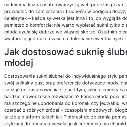
nadmierna liczba osób towarzyszących podczas przymiare
prowadzić do zamieszania i trudności w podjęciu decyzj
celebrytek – każda sylwetka jest inna i to, co wygląda d
pamiętać o komforcie; nie warto wybierać sukni tylko dl
młoda czuła się dobrze we własnej skórze. Ostatnim błę
wystarczająco dużo czasu na dokonanie ewentualnych z
Jak dostosować suknię ślub
młodej
Dostosowanie sukni ślubnej do indywidualnego stylu pa
swój unikalny gust oraz preferencje dotyczące mody, dl
zacząć od zastanowienia się nad tym, jakie elementy są d
bardziej nowoczesne rozwiązania? Panna młoda powinna r
ma szczególne upodobania do koronek czy jedwabiu, war
czerpać z różnych źródeł – czasopism modowych, blog
także z platform takich jak Pinterest do zbierania pom
stylizacji do tematyki wesela; jeśli ceremonia ma chara