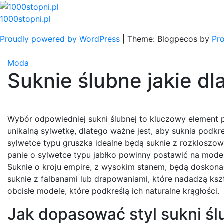
Skip
to
1000stopni.pl
content
Proudly powered by WordPress
|
Theme: Blogpecos by
Pr
Moda
Suknie ślubne jakie dl
Wybór odpowiedniej sukni ślubnej to kluczowy element
unikalną sylwetkę, dlatego ważne jest, aby suknia podkr
sylwetce typu gruszka idealne będą suknie z rozkloszowa
panie o sylwetce typu jabłko powinny postawić na modele
Suknie o kroju empire, z wysokim stanem, będą doskona
suknie z falbanami lub drapowaniami, które nadadzą ksz
obcisłe modele, które podkreślą ich naturalne krągłości.
Jak dopasować styl sukni śl