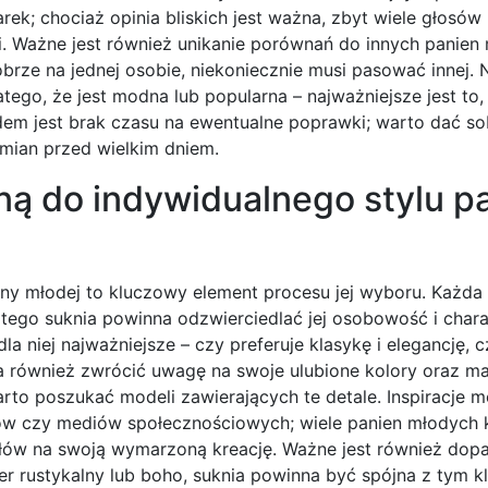
k; chociaż opinia bliskich jest ważna, zbyt wiele głosó
i. Ważne jest również unikanie porównań do innych panien
obrze na jednej osobie, niekoniecznie musi pasować innej. 
atego, że jest modna lub popularna – najważniejsze jest to
dem jest brak czasu na ewentualne poprawki; warto dać so
mian przed wielkim dniem.
ną do indywidualnego stylu p
nny młodej to kluczowy element procesu jej wyboru. Każda
atego suknia powinna odzwierciedlać jej osobowość i chara
la niej najważniejsze – czy preferuje klasykę i elegancję,
ównież zwrócić uwagę na swoje ulubione kolory oraz mater
to poszukać modeli zawierających te detale. Inspiracje 
ów czy mediów społecznościowych; wiele panien młodych 
ysłów na swoją wymarzoną kreację. Ważne jest również dop
kter rustykalny lub boho, suknia powinna być spójna z tym 