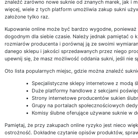
znaleźć zarówno nowe suknie od znanych marek, jak i mo
więcej, wiele z tych platform umożliwia zakup sukni uż
założone tylko raz.
Kupowanie online może być bardzo wygodne, ponieważ 
dogodnym dla siebie czasie. Należy jednak pamiętać o 
rozmiarów producenta i porównaj ją ze swoimi wymiaram
danego sklepu i jakości sprzedawanych przez niego pro
upewnij się, że masz możliwość oddania sukni, jeśli nie
Oto lista popularnych miejsc, gdzie można znaleźć sukni
Specjalistyczne sklepy internetowe z modą śl
Duże platformy handlowe z sekcjami poświęco
Strony internetowe producentów sukien ślub
Grupy na portalach społecznościowych dedy
Komisy ślubne oferujące używane suknie w d
Pamiętaj, że przy zakupach online ryzyko jest nieco wi
ostrożność. Dokładne czytanie opisów produktów, spra