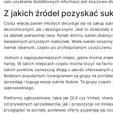
celu uzyskania dodatkowych informacji jest kluczowe d
Z jakich źródeł pozyskać suk
Coraz więcej panien młodych decyduje się na zakup sukni
ekonomicznymi, jak i ekologicznymi. Jest to doskonały
za ułamek pierwotnej ceny. Rynek wtórny sukien ślubnych
świadomych przyszłych małżonek. Wiele sukien noszonych 
niemal idealnym, często po profesjonalnym czyszczeniu.
Jednym z najpopularniejszych miejsc, gdzie można znale
handy. W takich miejscach często można liczyć na fach
takich punktów zazwyczaj dbają o jakość oferowanych pr
Kolejnym popularnym rozwiązaniem są grupy na portala
sprzedają i kupują swoje suknie ślubne. Te grupy często 
odpowiedniego.
Platformy ogłoszeniowe, takie jak OLX czy Vinted, równ
od prywatnych sprzedawców, jak i propozycje od mniejs
przeglądać te portale, ponieważ oferty pojawiają się cod