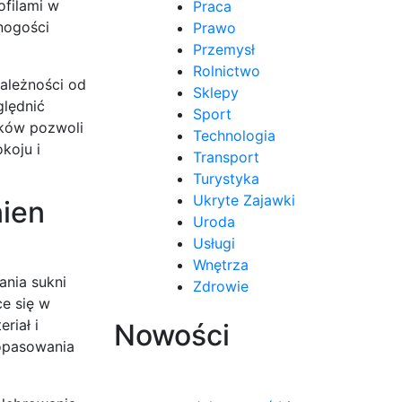
ofilami w
Praca
mnogości
Prawo
Przemysł
Rolnictwo
zależności od
Sklepy
ględnić
Sport
tków pozwoli
Technologia
koju i
Transport
Turystyka
Ukryte Zajawki
nien
Uroda
Usługi
Wnętrza
ania sukni
Zdrowie
ce się w
riał i
Nowości
dopasowania