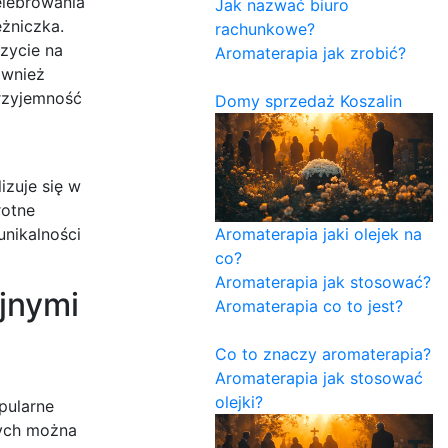
elebrowania
Jak nazwać biuro
żniczka.
rachunkowe?
zycie na
Aromaterapia jak zrobić?
ównież
przyjemność
Domy sprzedaż Koszalin
izuje się w
rotne
unikalności
Aromaterapia jaki olejek na
co?
Aromaterapia jak stosować?
yjnymi
Aromaterapia co to jest?
Co to znaczy aromaterapia?
Aromaterapia jak stosować
olejki?
pularne
tych można