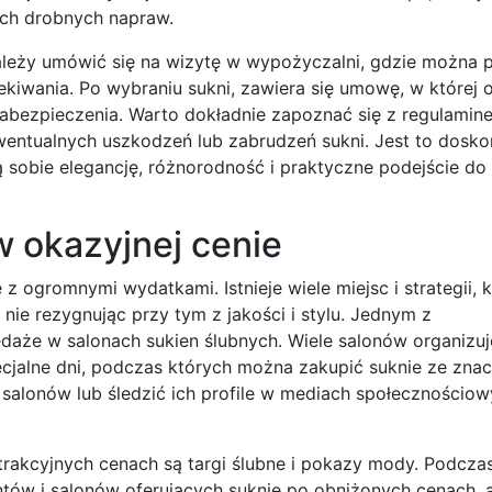
ych drobnych napraw.
ależy umówić się na wizytę w wypożyczalni, gdzie można 
zekiwania. Po wybraniu sukni, zawiera się umowę, w której 
abezpieczenia. Warto dokładnie zapoznać się z regulamin
entualnych uszkodzeń lub zabrudzeń sukni. Jest to dosko
ą sobie elegancję, różnorodność i praktyczne podejście do 
w okazyjnej cenie
 z ogromnymi wydatkami. Istnieje wiele miejsc i strategii, 
 nie rezygnując przy tym z jakości i stylu. Jednym z
daże w salonach sukien ślubnych. Wiele salonów organizu
ecjalne dni, podczas których można zakupić suknie ze zna
 salonów lub śledzić ich profile w mediach społecznościow
rakcyjnych cenach są targi ślubne i pokazy mody. Podczas
ntów i salonów oferujących suknie po obniżonych cenach, 