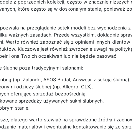
dele z poprzednich kolekcji, często w znacznie niższych
ywanych, które często są w doskonałym stanie, ponieważ zo
pozwala na przeglądanie setek modeli bez wychodzenia z
kilku ważnych zasadach. Przede wszystkim, dokładnie spra
i. Warto również zapoznać się z opiniami innych klientów
duktów. Kluczowe jest również zwrócenie uwagi na polity
 spełni ona Twoich oczekiwań lub nie będzie pasować.
e ślubne poza tradycyjnymi salonami:
ubną (np. Zalando, ASOS Bridal, Answear z sekcją ślubną).
nymi odzieży ślubnej (np. Allegro, OLX).
nych oferujące sprzedaż bezpośrednią.
kowane sprzedaży używanych sukni ślubnych.
obrym stanie.
ększe, dlatego warto stawiać na sprawdzone źródła i zach
wdzanie materiałów i ewentualne kontaktowanie się ze sp