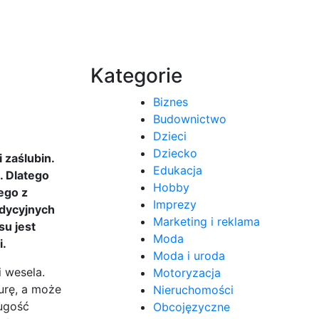
Kategorie
Biznes
Budownictwo
Dzieci
Dziecko
 zaślubin.
Edukacja
h. Dlatego
Hobby
ego z
Imprezy
adycyjnych
Marketing i reklama
su jest
Moda
i.
Moda i uroda
i wesela.
Motoryzacja
urę, a może
Nieruchomości
ługość
Obcojęzyczne