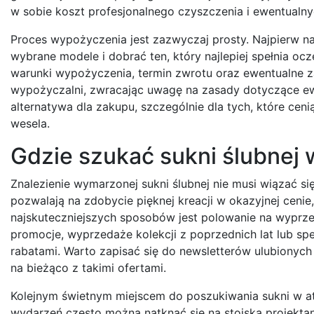
w sobie koszt profesjonalnego czyszczenia i ewentualn
Proces wypożyczenia jest zazwyczaj prosty. Najpierw n
wybrane modele i dobrać ten, który najlepiej spełnia oc
warunki wypożyczenia, termin zwrotu oraz ewentualne z
wypożyczalni, zwracając uwagę na zasady dotyczące ew
alternatywa dla zakupu, szczególnie dla tych, które ceni
wesela.
Gdzie szukać sukni ślubnej 
Znalezienie wymarzonej sukni ślubnej nie musi wiązać się
pozwalają na zdobycie pięknej kreacji w okazyjnej cenie,
najskuteczniejszych sposobów jest polowanie na wyprze
promocje, wyprzedaże kolekcji z poprzednich lat lub sp
rabatami. Warto zapisać się do newsletterów ulubionych
na bieżąco z takimi ofertami.
Kolejnym świetnym miejscem do poszukiwania sukni w at
wydarzeń często można natknąć się na stoiska projekta