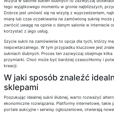
Wizyta w salonie sukien ślubnych to zazwyczaj doświad
tego wyjątkowego momentu w gronie najbliższych, przymi
Dobrze jest umówić się na wizytę z wyprzedzeniem, najl
miarę lub czas oczekiwania na zamówioną suknię może p
zwrócić uwagę na opinie o danym salonie w internecie 
korzystać z jego usług.
Szycie sukni na zamówienie to opcja dla tych, którzy ma
niepowtarzalnego. W tym przypadku kluczowe jest znalez
sukniach ślubnych. Proces ten zazwyczaj obejmuje kilka 
przymiarki. Choć może być bardziej czasochłonny i pote
kreacji.
W jaki sposób znaleźć ideal
sklepami
Poszukując idealnej sukni ślubnej, warto rozważyć alte
ekonomiczne rozwiązania. Platformy internetowe, takie j
portale aukcyjne i serwisy ogłoszeniowe, otwierają now