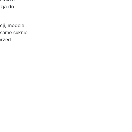
azja do
cji, modele
 same suknie,
przed