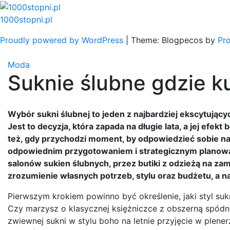
Skip
to
1000stopni.pl
content
Proudly powered by WordPress
|
Theme: Blogpecos by
Pr
Moda
Suknie ślubne gdzie k
Wybór sukni ślubnej to jeden z najbardziej ekscytując
Jest to decyzja, która zapada na długie lata, a jej efek
też, gdy przychodzi moment, by odpowiedzieć sobie na 
odpowiednim przygotowaniem i strategicznym planowan
salonów sukien ślubnych, przez butiki z odzieżą na za
zrozumienie własnych potrzeb, stylu oraz budżetu, a 
Pierwszym krokiem powinno być określenie, jaki styl suk
Czy marzysz o klasycznej księżniczce z obszerną spódnic
zwiewnej sukni w stylu boho na letnie przyjęcie w plener