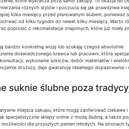
czenie, które wykracza poza samo zakupy. To okazja do c
erzania różnych stylów i poczucia się jak prawdziwa księ
epiej kilka miesięcy przed planowanym ślubem, ponieważ s
otrwać od kilku tygodni do nawet kilku miesięcy. Warto r
oraz poprosić o rekomendacje znajomych, które już miały 
ją bardzo konkretną wizję lub szukają czegoś absolutnie
ienie doświadczonego krawca lub pracowni, która specjal
konsultacji, wykonanie szkiców, dobór materiałów i wielok
ncjalnie droższy, daje gwarancję idealnego dopasowania i 
ne suknie ślubne poza tradyc
rnatywne miejsca zakupu, które mogą zaoferować ciekawe i
ak specjalistyczne sklepy online z modą ślubną, a także po
e możliwości dla przyszłych panien młodych. Na stronach 