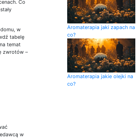
 cenach. Co
stały
Aromaterapia jaki zapach na
 domu, w
co?
wdź tabelę
 na temat
kę zwrotów –
Aromaterapia jakie olejki na
co?
ować
rzedawcą w