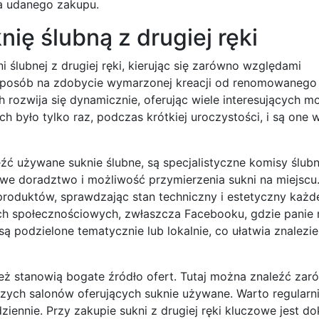
la udanego zakupu.
nię ślubną z drugiej ręki
 ślubnej z drugiej ręki, kierując się zarówno względami
 sposób na zdobycie wymarzonej kreacji od renomowanego 
 rozwija się dynamicznie, oferując wiele interesujących mo
było tylko raz, podczas krótkiej uroczystości, i są one w
źć używane suknie ślubne, są specjalistyczne komisy ślubn
owe doradztwo i możliwość przymierzenia sukni na miejscu
oduktów, sprawdzając stan techniczny i estetyczny każde
ch społecznościowych, zwłaszcza Facebooku, gdzie panie
są podzielone tematycznie lub lokalnie, co ułatwia znalezi
ież stanowią bogate źródło ofert. Tutaj można znaleźć zar
zych salonów oferujących suknie używane. Warto regularn
ziennie. Przy zakupie sukni z drugiej ręki kluczowe jest d