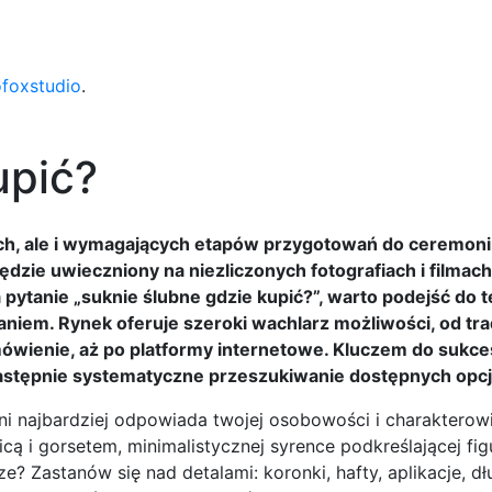
ofoxstudio
.
upić?
ych, ale i wymagających etapów przygotowań do ceremonii
t będzie uwieczniony na niezliczonych fotografiach i filmac
pytanie „suknie ślubne gdzie kupić?”, warto podejść do t
iem. Rynek oferuje szeroki wachlarz możliwości, od tr
mówienie, aż po platformy internetowe. Kluczem do sukce
następnie systematyczne przeszukiwanie dostępnych opcj
ni najbardziej odpowiada twojej osobowości i charakterow
ą i gorsetem, minimalistycznej syrence podkreślającej fig
ze? Zastanów się nad detalami: koronki, hafty, aplikacje, d