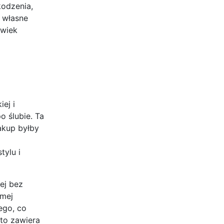
kodzenia,
a własne
lwiek
ej i
o ślubie. Ta
zakup byłby
tylu i
ej bez
omej
ego, co
sto zawiera