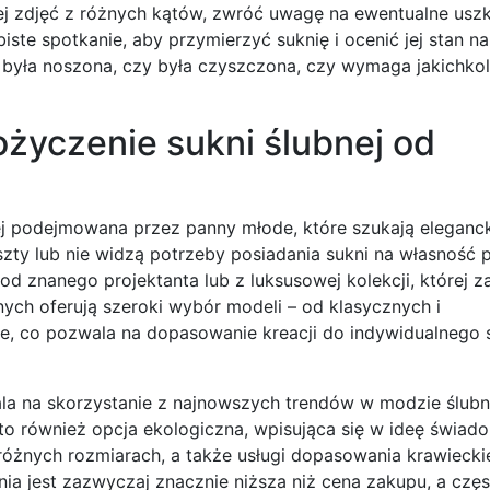
cej zdjęć z różnych kątów, zwróć uwagę na ewentualne usz
iste spotkanie, aby przymierzyć suknię i ocenić jej stan n
go była noszona, czy była czyszczona, czy wymaga jakichko
ożyczenie sukni ślubnej od
ej podejmowana przez panny młode, które szukają elegancki
szty lub nie widzą potrzeby posiadania sukni na własność p
 od znanego projektanta lub z luksusowej kolekcji, której 
ych oferują szeroki wybór modeli – od klasycznych i
, co pozwala na dopasowanie kreacji do indywidualnego s
ala na skorzystanie z najnowszych trendów w modzie ślubn
to również opcja ekologiczna, wpisująca się w ideę świad
różnych rozmiarach, a także usługi dopasowania krawiecki
nia jest zazwyczaj znacznie niższa niż cena zakupu, a czę