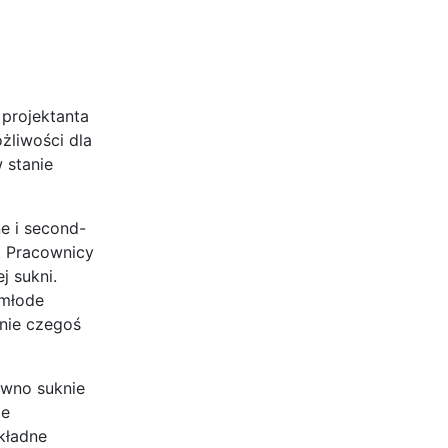
projektanta
żliwości dla
 stanie
e i second-
. Pracownicy
j sukni.
 młode
enie czegoś
ówno suknie
ie
okładne