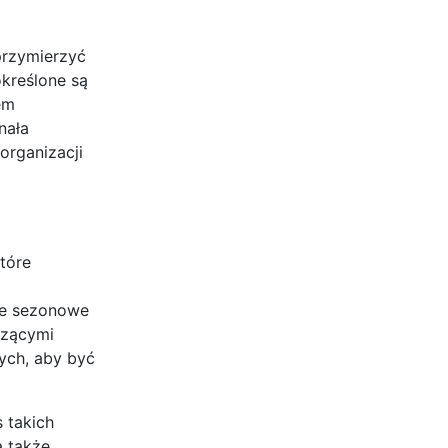
przymierzyć
określone są
em
nała
organizacji
które
je sezonowe
czącymi
ych, aby być
 takich
a także