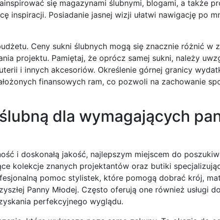
ainspirować się magazynami ślubnymi, blogami, a także pr
 inspiracji. Posiadanie jasnej wizji ułatwi nawigację po 
 budżetu. Ceny sukni ślubnych mogą się znacznie różnić w 
nia projektu. Pamiętaj, że oprócz samej sukni, należy uwz
terii i innych akcesoriów. Określenie górnej granicy wyda
ałożonych finansowych ram, co pozwoli na zachowanie spo
ę ślubną dla wymagających pa
lność i doskonałą jakość, najlepszym miejscem do poszukiw
ce kolekcje znanych projektantów oraz butiki specjalizują
fesjonalną pomoc stylistek, które pomogą dobrać krój, mate
rzyszłej Panny Młodej. Często oferują one również usługi 
uzyskania perfekcyjnego wyglądu.