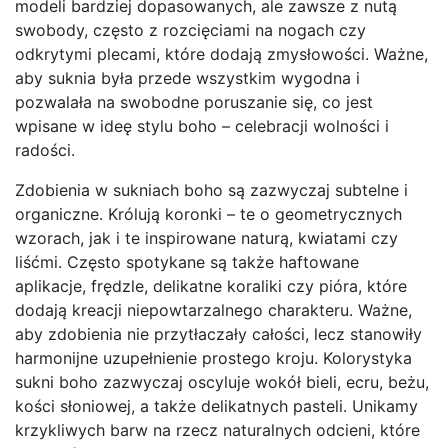
modeli bardziej dopasowanych, ale zawsze z nutą
swobody, często z rozcięciami na nogach czy
odkrytymi plecami, które dodają zmysłowości. Ważne,
aby suknia była przede wszystkim wygodna i
pozwalała na swobodne poruszanie się, co jest
wpisane w ideę stylu boho – celebracji wolności i
radości.
Zdobienia w sukniach boho są zazwyczaj subtelne i
organiczne. Królują koronki – te o geometrycznych
wzorach, jak i te inspirowane naturą, kwiatami czy
liśćmi. Często spotykane są także haftowane
aplikacje, frędzle, delikatne koraliki czy pióra, które
dodają kreacji niepowtarzalnego charakteru. Ważne,
aby zdobienia nie przytłaczały całości, lecz stanowiły
harmonijne uzupełnienie prostego kroju. Kolorystyka
sukni boho zazwyczaj oscyluje wokół bieli, ecru, beżu,
kości słoniowej, a także delikatnych pasteli. Unikamy
krzykliwych barw na rzecz naturalnych odcieni, które