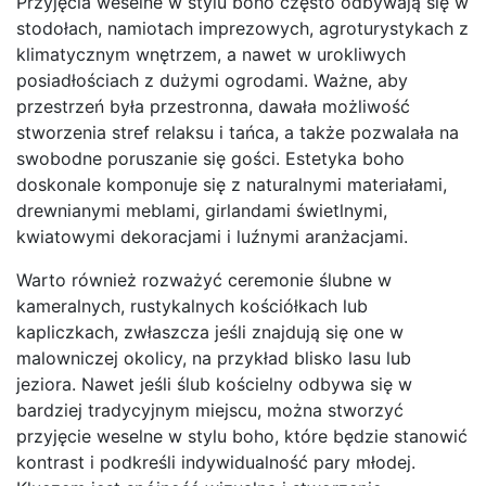
Przyjęcia weselne w stylu boho często odbywają się w
stodołach, namiotach imprezowych, agroturystykach z
klimatycznym wnętrzem, a nawet w urokliwych
posiadłościach z dużymi ogrodami. Ważne, aby
przestrzeń była przestronna, dawała możliwość
stworzenia stref relaksu i tańca, a także pozwalała na
swobodne poruszanie się gości. Estetyka boho
doskonale komponuje się z naturalnymi materiałami,
drewnianymi meblami, girlandami świetlnymi,
kwiatowymi dekoracjami i luźnymi aranżacjami.
Warto również rozważyć ceremonie ślubne w
kameralnych, rustykalnych kościółkach lub
kapliczkach, zwłaszcza jeśli znajdują się one w
malowniczej okolicy, na przykład blisko lasu lub
jeziora. Nawet jeśli ślub kościelny odbywa się w
bardziej tradycyjnym miejscu, można stworzyć
przyjęcie weselne w stylu boho, które będzie stanowić
kontrast i podkreśli indywidualność pary młodej.