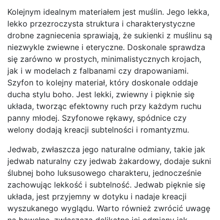
Kolejnym idealnym materiałem jest muślin. Jego lekka,
lekko przezroczysta struktura i charakterystyczne
drobne zagniecenia sprawiają, że sukienki z muślinu są
niezwykle zwiewne i eteryczne. Doskonale sprawdza
się zarówno w prostych, minimalistycznych krojach,
jak i w modelach z falbanami czy drapowaniami.
Szyfon to kolejny materiał, który doskonale oddaje
ducha stylu boho. Jest lekki, zwiewny i pięknie się
układa, tworząc efektowny ruch przy każdym ruchu
panny młodej. Szyfonowe rękawy, spódnice czy
welony dodają kreacji subtelności i romantyzmu.
Jedwab, zwłaszcza jego naturalne odmiany, takie jak
jedwab naturalny czy jedwab żakardowy, dodaje sukni
ślubnej boho luksusowego charakteru, jednocześnie
zachowując lekkość i subtelność. Jedwab pięknie się
układa, jest przyjemny w dotyku i nadaje kreacji
wyszukanego wyglądu. Warto również zwrócić uwagę
na bawełnę, zwłaszcza delikatne jej odmiany jak