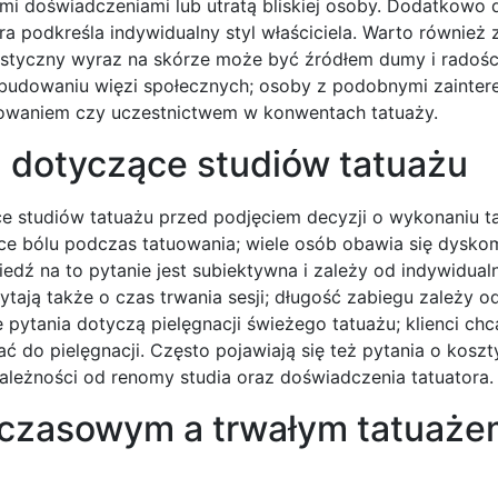
mi doświadczeniami lub utratą bliskiej osoby. Dodatkowo 
ra podkreśla indywidualny styl właściciela. Warto również
tystyczny wyraz na skórze może być źródłem dumy i radośc
 budowaniu więzi społecznych; osoby z podobnymi zainte
tuowaniem czy uczestnictwem w konwentach tatuaży.
a dotyczące studiów tatuażu
ce studiów tatuażu przed podjęciem decyzji o wykonaniu t
ce bólu podczas tatuowania; wiele osób obawia się dysko
dź na to pytanie jest subiektywna i zależy od indywidualne
ytają także o czas trwania sesji; długość zabiegu zależy o
 pytania dotyczą pielęgnacji świeżego tatuażu; klienci chc
 do pielęgnacji. Często pojawiają się też pytania o kosz
ależności od renomy studia oraz doświadczenia tatuatora.
mczasowym a trwałym tatuaż