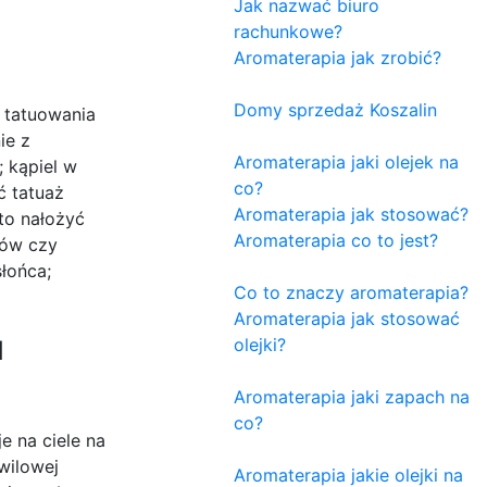
Jak nazwać biuro
rachunkowe?
Aromaterapia jak zrobić?
Domy sprzedaż Koszalin
i tatuowania
ie z
Aromaterapia jaki olejek na
; kąpiel w
co?
ć tatuaż
Aromaterapia jak stosować?
to nałożyć
Aromaterapia co to jest?
mów czy
słońca;
Co to znaczy aromaterapia?
Aromaterapia jak stosować
u
olejki?
Aromaterapia jaki zapach na
co?
e na ciele na
wilowej
Aromaterapia jakie olejki na