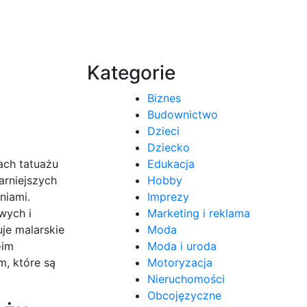
Kategorie
Biznes
Budownictwo
Dzieci
Dziecko
Edukacja
ach tatuażu
Hobby
arniejszych
Imprezy
niami.
Marketing i reklama
wych i
Moda
uje malarskie
Moda i uroda
oim
Motoryzacja
m, które są
Nieruchomości
Obcojęzyczne