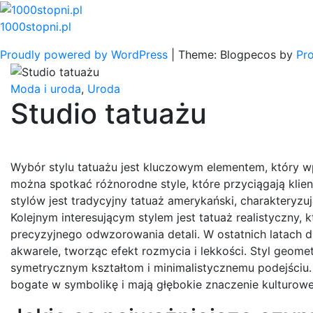
Skip
to
1000stopni.pl
content
Proudly powered by WordPress
|
Theme: Blogpecos by
Pr
Moda i uroda
,
Uroda
Studio tatuażu
Wybór stylu tatuażu jest kluczowym elementem, który wp
można spotkać różnorodne style, które przyciągają klie
stylów jest tradycyjny tatuaż amerykański, charakteryzuj
Kolejnym interesującym stylem jest tatuaż realistyczny,
precyzyjnego odwzorowania detali. W ostatnich latach du
akwarele, tworząc efekt rozmycia i lekkości. Styl geome
symetrycznym kształtom i minimalistycznemu podejściu. 
bogate w symbolikę i mają głębokie znaczenie kulturowe