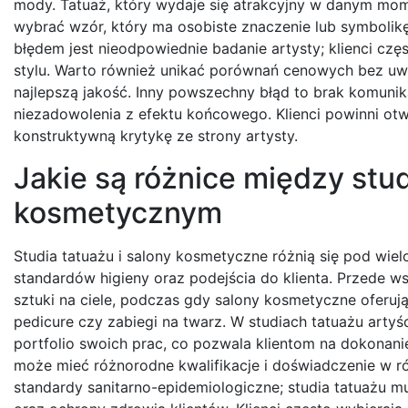
mody. Tatuaż, który wydaje się atrakcyjny w danym mom
wybrać wzór, który ma osobiste znaczenie lub symbolikę
błędem jest nieodpowiednie badanie artysty; klienci czę
stylu. Warto również unikać porównań cenowych bez uwzg
najlepszą jakość. Inny powszechny błąd to brak komunik
niezadowolenia z efektu końcowego. Klienci powinni otw
konstruktywną krytykę ze strony artysty.
Jakie są różnice między stu
kosmetycznym
Studia tatuażu i salony kosmetyczne różnią się pod wie
standardów higieny oraz podejścia do klienta. Przede ws
sztuki na ciele, podczas gdy salony kosmetyczne oferują u
pedicure czy zabiegi na twarz. W studiach tatuażu artyśc
portfolio swoich prac, co pozwala klientom na dokonan
może mieć różnorodne kwalifikacje i doświadczenie w r
standardy sanitarno-epidemiologiczne; studia tatuażu 