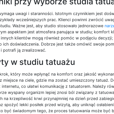
niki przy wyborze studia tatu
wymaga uwagi i staranności. Istotnym czynnikiem jest doś
rzykłady wcześniejszych prac. Klienci powinni zwrócić uwa
studiu. Ważne jest, aby studio stosowało jednorazowe
narz
m aspektem jest atmosfera panująca w studiu; komfort k
 innych klientów mogą również pomóc w podjęciu decyzji;
 o ich doświadczenia. Dobrze jest także omówić swoje pom
i potrafi ją zrealizować.
ty w studiu tatuażu
 krok, który może wpłynąć na komfort oraz jakość wykonan
 miejsce na ciele, gdzie ma zostać umieszczony tatuaż. 
z internetu, co ułatwi komunikację z tatuatorem. Należy ró
ze wyspany organizm lepiej znosi ból związany z tatuowa
ch na krzepliwość krwi przynajmniej na dzień przed zabieg
 spożyć lekki posiłek przed wizytą, aby uniknąć osłabien
arto być świadomym tego, że proces tatuowania może być b