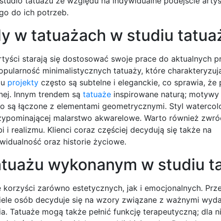
 studio tatuażu ze względu na indywidualne podejście arty
go do ich potrzeb.
dy w tatuażach w studiu tatua
rtyści starają się dostosować swoje prace do aktualnych pr
pularność minimalistycznych tatuaży, które charakteryzują
aju
projekty
często są subtelne i eleganckie, co sprawia, że 
nej. Innym trendem są
tatuaże
inspirowane naturą; motywy 
sto są łączone z elementami geometrycznymi. Styl watercol
przypominającej malarstwo akwarelowe. Warto również zwr
 i realizmu. Klienci coraz częściej decydują się także na
ywidualność oraz historie życiowe.
tatuażu wykonanym w studiu t
le korzyści zarówno estetycznych, jak i emocjonalnych. Prz
wiele osób decyduje się na wzory związane z ważnymi wyd
ia. Tatuaże mogą także pełnić funkcję terapeutyczną; dla n