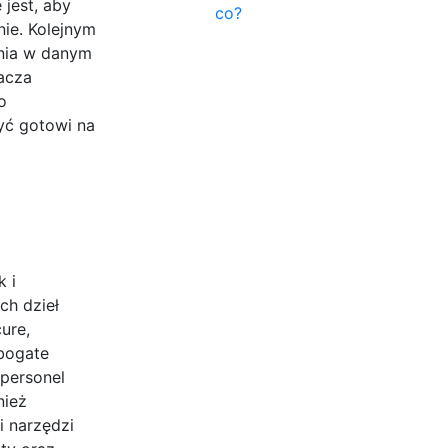
jest, aby
co?
nie. Kolejnym
enia w danym
acza
o
yć gotowi na
k i
ch dzieł
ure,
 bogate
personel
nież
i narzędzi