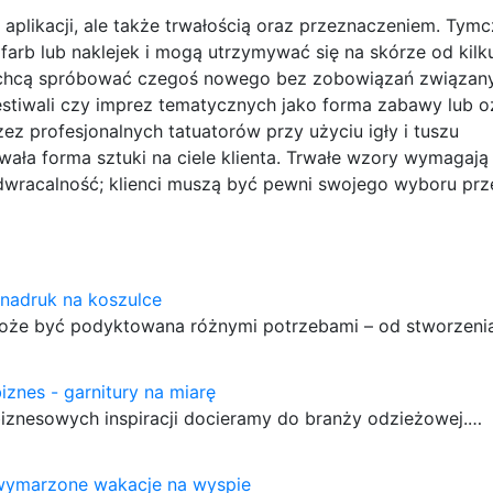
ą aplikacji, ale także trwałością oraz przeznaczeniem. Ty
arb lub naklejek i mogą utrzymywać się na skórze od kilku
re chcą spróbować czegoś nowego bez zobowiązań związan
tiwali czy imprez tematycznych jako forma zabawy lub o
ez profesjonalnych tatuatorów przy użyciu igły i tuszu
wała forma sztuki na ciele klienta. Trwałe wzory wymagają
dwracalność; klienci muszą być pewni swojego wyboru prz
e nadruk na koszulce
oże być podyktowana różnymi potrzebami – od stworzen
iznes - garnitury na miarę
biznesowych inspiracji docieramy do branży odzieżowej.…
 wymarzone wakacje na wyspie