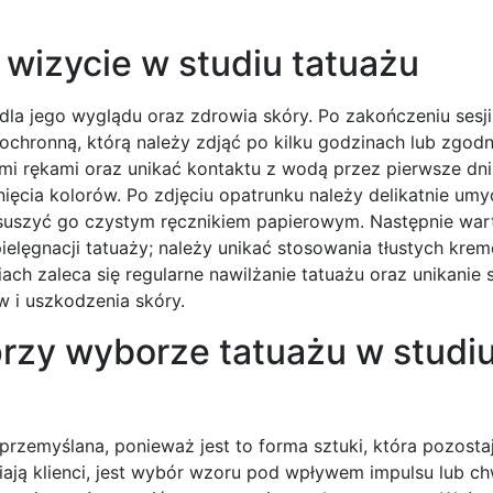
 wizycie w studiu tatuażu
dla jego wyglądu oraz zdrowia skóry. Po zakończeniu sesj
 ochronną, którą należy zdjąć po kilku godzinach lub zgodn
mi rękami oraz unikać kontaktu z wodą przez pierwsze dni
ięcia kolorów. Po zdjęciu opatrunku należy delikatnie umy
uszyć go czystym ręcznikiem papierowym. Następnie war
elęgnacji tatuaży; należy unikać stosowania tłustych kre
ach zaleca się regularne nawilżanie tatuażu oraz unikanie 
 i uszkodzenia skóry.
przy wyborze tatuażu w studi
rzemyślana, ponieważ jest to forma sztuki, która pozostaj
iają klienci, jest wybór wzoru pod wpływem impulsu lub ch