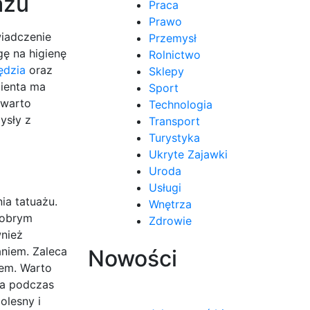
ażu
Praca
Prawo
wiadczenie
Przemysł
gę na higienę
Rolnictwo
ędzia
oraz
Sklepy
lienta ma
Sport
 warto
Technologia
ysły z
Transport
Turystyka
Ukryte Zajawki
Uroda
Usługi
ia tatuażu.
Wnętrza
Dobrym
Zdrowie
wnież
niem. Zaleca
Nowości
iem. Warto
ia podczas
olesny i