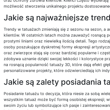
oraz ochrony zdrowia klientów. Klienci często wybierają
możliwość stworzenia unikalnego projektu dostosowane
Jakie są najważniejsze tren
Trendy w tatuażach zmieniają się z sezonu na sezon, a a
klientów. W ostatnich latach można zauważyć rosnącą po
prostymi liniami oraz niewielką ilością detali. Tego rodz
osoby poszukujące dyskretnej formy ekspresji artystycz
oraz zwierzęce stają się coraz bardziej popularne i czę
zdobywa uznanie dzięki swojej lekkości i kolorystyce 
na rosnącą popularność tatuaży 3D, które dają efekt głębi
personalizowane projekty, które odzwierciedlają ich ind
Jakie są zalety posiadania 
Posiadanie tatuażu to decyzja, która niesie za sobą wie
wszystkim tatuaż może być formą osobistej ekspresji; 
swoim życiu lub symbolizujące ich pasje i zainteresowan