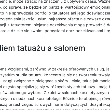
encie, może stracić na znaczeniu z upływem czasu. Ważne 
, co sprawi, że będzie on bardziej wartościowy emocjonal
sto nie sprawdzają portfolio tatuatora ani jego doświadcz
lędnienia jakości usług; najtańsza oferta nie zawsze ozn
acji z tatuatorem; niejasne oczekiwania mogą prowadzić d
arcie dzielić się swoimi pomysłami oraz oczekiwaniami i b
diem tatuażu a salonem
loma względami, zarówno w zakresie oferowanych usług, ja
zystkim studia tatuażu koncentrują się na tworzeniu trwały
sługi związane z pielęgnacją skóry i ciała, takie jak manic
i często specjalizują się w różnych stylach tatuaży i mają
ie świadomego wyboru. Z kolei w salonach kosmetycznych 
óżnych dziedzinach kosmetologii. Różnice te obejmują rów
muszą przestrzegać surowych norm dotyczących dezynfekcj