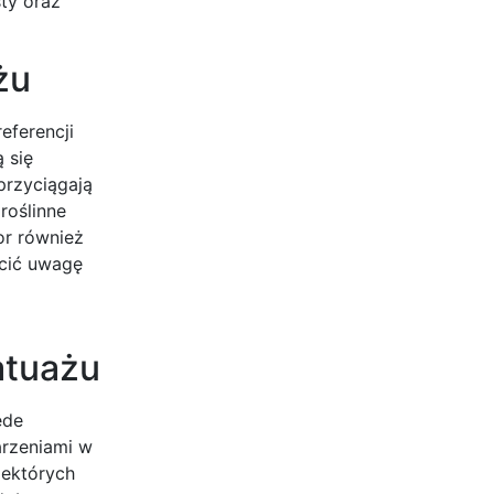
sty oraz
żu
eferencji
 się
przyciągają
roślinne
or również
ócić uwagę
atuażu
ede
arzeniami w
iektórych