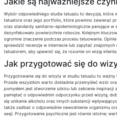
Jakie są najważniejsze czyn
Wybór odpowiedniego studia tatuażu to decyzja, która 
tatuatora oraz jego portfolio, które powinno zawierać p
oraz standardy sanitarno-epidemiologiczne panujące w 
dezynfekowało powierzchnie robocze. Kolejnym kluczowy
ogromne znaczenie podczas procesu tatuowania. Opinie
sprawdzić recenzje w internecie lub zapytać znajomych
tatuatorem, aby upewnić się, że rozumie on wizję klienta 
Jak przygotować się do wizy
Przygotowanie się do wizyty w studiu tatuażu to ważny
Przede wszystkim warto dokładnie przemyśleć wzór oraz
pomysłem jest stworzenie szkicu lub zebranie inspiracji 
pamiętać o odpowiednim odpoczynku przed wizytą; dobr
się unikanie alkoholu oraz innych substancji wpływający
także zadbać o odpowiednie nawodnienie organizmu oraz
sesji. Przygotowanie psychiczne jest równie istotne; w