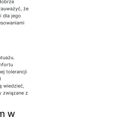
dobrze
 zauważyć, że
i dla jego
resowaniami
atuażu.
mfortu
j tolerancji
d
ą wiedzieć,
ty związane z
em w