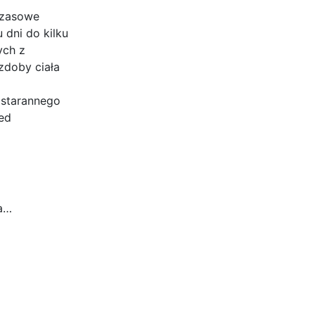
mczasowe
 dni do kilku
ych z
zdoby ciała
 starannego
ed
ia…