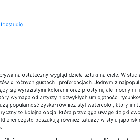
ofoxstudio
.
ływa na ostateczny wygląd dzieła sztuki na ciele. W studi
ntów o różnych gustach i preferencjach. Jednym z najpopul
ący się wyrazistymi kolorami oraz prostymi, ale mocnymi li
 który wymaga od artysty niezwykłych umiejętności rysunko
żą popularność zyskał również styl watercolor, który imit
tryczny to kolejna opcja, która przyciąga uwagę dzięki sw
Klienci często poszukują również tatuaży w stylu japoński
.