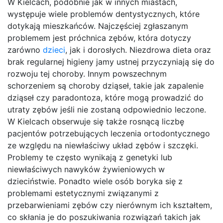
W Kielcach, podobnie jak w innych miastach,
występuje wiele problemów dentystycznych, które
dotykają mieszkańców. Najczęściej zgłaszanym
problemem jest próchnica zębów, która dotyczy
zarówno
dzieci
, jak i dorosłych. Niezdrowa dieta oraz
brak regularnej higieny jamy ustnej przyczyniają się do
rozwoju tej choroby. Innym powszechnym
schorzeniem są choroby dziąseł, takie jak zapalenie
dziąseł czy paradontoza, które mogą prowadzić do
utraty zębów jeśli nie zostaną odpowiednio leczone.
W Kielcach obserwuje się także rosnącą liczbę
pacjentów potrzebujących leczenia ortodontycznego
ze względu na niewłaściwy układ zębów i szczęki.
Problemy te często wynikają z genetyki lub
niewłaściwych nawyków żywieniowych w
dzieciństwie. Ponadto wiele osób boryka się z
problemami estetycznymi związanymi z
przebarwieniami zębów czy nierównym ich kształtem,
co skłania je do poszukiwania rozwiązań takich jak