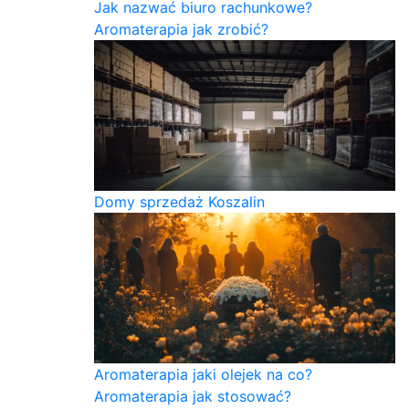
Jak nazwać biuro rachunkowe?
Aromaterapia jak zrobić?
Domy sprzedaż Koszalin
Aromaterapia jaki olejek na co?
Aromaterapia jak stosować?