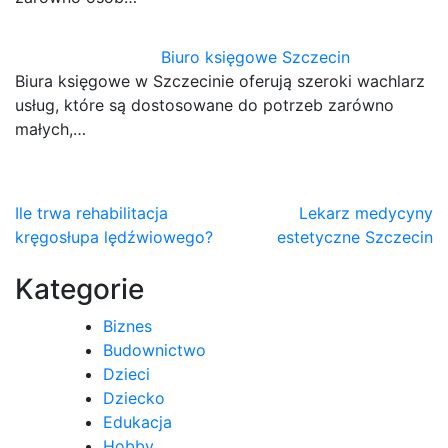
Biuro księgowe Szczecin
Biura księgowe w Szczecinie oferują szeroki wachlarz
usług, które są dostosowane do potrzeb zarówno
małych,…
Nawigacja
Ile trwa rehabilitacja
Lekarz medycyny
kręgosłupa lędźwiowego?
estetyczne Szczecin
wpisu
Kategorie
Biznes
Budownictwo
Dzieci
Dziecko
Edukacja
Hobby