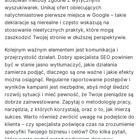
wyszukiwarek. Unikaj ofert obiecujących
natychmiastowe pierwsze miejsca w Google – takie
deklaracje są nierealne i często wskazują na
stosowanie nieetycznych praktyk, które mogą
zaszkodzić Twojej stronie w dłuższej perspektywie.
Kolejnym ważnym elementem jest komunikacja i
przejrzystość działań. Dobry specjalista SEO powinien
być w stanie jasno wytłumaczyć, jakie działania
zamierza podjąć, dlaczego są one ważne i jakie efekty
można osiągnąć. Regularne raportowanie postępów i
wyników kampanii jest niezbędne, abyś mógł śledzić
rozwój sytuacji i mieć pewność, że Twoje pieniądze są
dobrze zainwestowane. Zapytaj o metodologię pracy,
narzędzia, z których korzystają, oraz o to, jak mierzą
sukces. Warto również zwrócić uwagę na podejście do
klienta – czy specjalista poświęca czas na zrozumienie
specyfiki Twojego biznesu i celów? Oto kilka pytań,
które warto zadać przed podjęciem decyzwy: