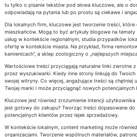
tu tylko o pisanie tekstów pod słowa kluczowe, ale o do
odpowiadają na pytania lub po prostu są ciekawe i anga
Dla lokalnych firm, kluczowe jest tworzenie treści, któr
mieszkańców. Mogą to być artykuły blogowe na tematy z
usług w kontekście regionalnym, studia przypadków lokal
ofertę w kontekście miasta. Na przykład, firma remont
kamienicach”, a sklep zoologiczny o „najlepszych miejs
Wartościowe treści przyciągają naturalne linki zwrotne 
przez wyszukiwarki. Kiedy inne strony linkują do Twoich
swojej witryny. Co więcej, angażujące treści są chętni
Twojej marki i może przyciągnąć nowych potencjalnych k
Kluczowe jest również zrozumienie intencji użytkownika 
jest gotowy do zakupu? Tworząc treści dopasowane do 
potencjalnych klientów przez lejek sprzedażowy.
W kontekście lokalnym, content marketing może również
organizacjami. Tworzenie wspólnych materiałów, patro