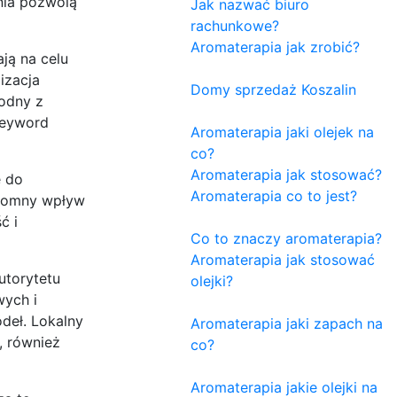
nia pozwolą
Jak nazwać biuro
rachunkowe?
Aromaterapia jak zrobić?
ją na celu
izacja
Domy sprzedaż Koszalin
godny z
keyword
Aromaterapia jaki olejek na
co?
Aromaterapia jak stosować?
e do
Aromaterapia co to jest?
gromny wpływ
ć i
Co to znaczy aromaterapia?
Aromaterapia jak stosować
utorytetu
olejki?
wych i
ódeł. Lokalny
Aromaterapia jaki zapach na
, również
co?
Aromaterapia jakie olejki na