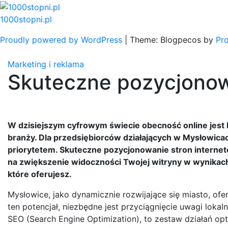
Skip
to
1000stopni.pl
content
Proudly powered by WordPress
|
Theme: Blogpecos by
Pr
Marketing i reklama
Skuteczne pozycjonow
W dzisiejszym cyfrowym świecie obecność online jest kl
branży. Dla przedsiębiorców działających w Mysłowicach
priorytetem. Skuteczne pozycjonowanie stron internet
na zwiększenie widoczności Twojej witryny w wynikach 
które oferujesz.
Mysłowice, jako dynamicznie rozwijające się miasto, of
ten potencjał, niezbędne jest przyciągnięcie uwagi loka
SEO (Search Engine Optimization), to zestaw działań op