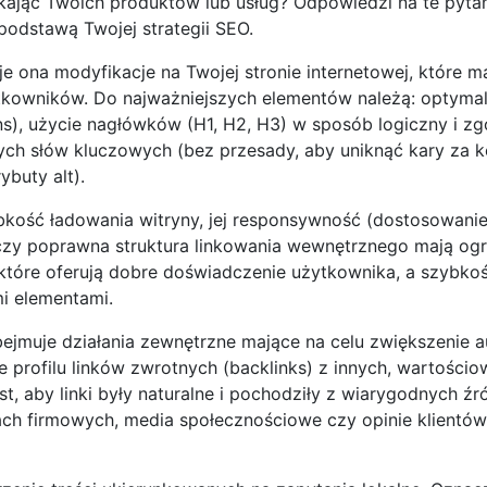
ukając Twoich produktów lub usług? Odpowiedzi na te pyta
podstawą Twojej strategii SEO.
 ona modyfikacje na Twojej stronie internetowej, które ma
żytkowników. Do najważniejszych elementów należą: optymal
ions), użycie nagłówków (H1, H2, H3) w sposób logiczny i z
ych słów kluczowych (bez przesady, aby uniknąć kary za 
ybuty alt).
ybkość ładowania witryny, jej responsywność (dostosowani
, czy poprawna struktura linkowania wewnętrznego mają o
 które oferują dobre doświadczenie użytkownika, a szybkoś
i elementami.
ejmuje działania zewnętrzne mające na celu zwiększenie a
 profilu linków zwrotnych (backlinks) z innych, wartościo
, aby linki były naturalne i pochodziły z wiarygodnych źr
gach firmowych, media społecznościowe czy opinie klientów