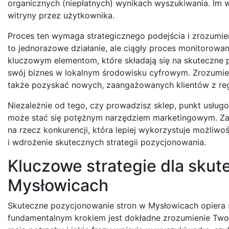
organicznych (niepłatnych) wynikach wyszukiwania. Im w
witryny przez użytkownika.
Proces ten wymaga strategicznego podejścia i zrozumieni
to jednorazowe działanie, ale ciągły proces monitorowan
kluczowym elementom, które składają się na skuteczne
swój biznes w lokalnym środowisku cyfrowym. Zrozumieni
także pozyskać nowych, zaangażowanych klientów z reg
Niezależnie od tego, czy prowadzisz sklep, punkt usłu
może stać się potężnym narzędziem marketingowym. Zan
na rzecz konkurencji, która lepiej wykorzystuje możliwo
i wdrożenie skutecznych strategii pozycjonowania.
Kluczowe strategie dla sku
Mysłowicach
Skuteczne pozycjonowanie stron w Mysłowicach opiera się
fundamentalnym krokiem jest dokładne zrozumienie Twoje