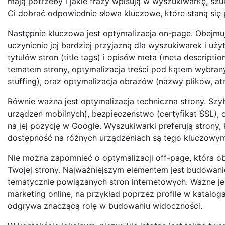
mają potrzeby i jakie frazy wpisują w wyszukiwarkę, sz
Ci dobrać odpowiednie słowa kluczowe, które staną się 
Następnie kluczowa jest optymalizacja on-page. Obejmuje
uczynienie jej bardziej przyjazną dla wyszukiwarek i u
tytułów stron (title tags) i opisów meta (meta descript
tematem strony, optymalizacja treści pod kątem wybran
stuffing), oraz optymalizacja obrazów (nazwy plików, atr
Równie ważna jest optymalizacja techniczna strony. Sz
urządzeń mobilnych), bezpieczeństwo (certyfikat SSL)
na jej pozycję w Google. Wyszukiwarki preferują strony,
dostępność na różnych urządzeniach są tego kluczowym
Nie można zapomnieć o optymalizacji off-page, która ob
Twojej strony. Najważniejszym elementem jest budowanie
tematycznie powiązanych stron internetowych. Ważne jest
marketing online, na przykład poprzez profile w katalo
odgrywa znaczącą rolę w budowaniu widoczności.