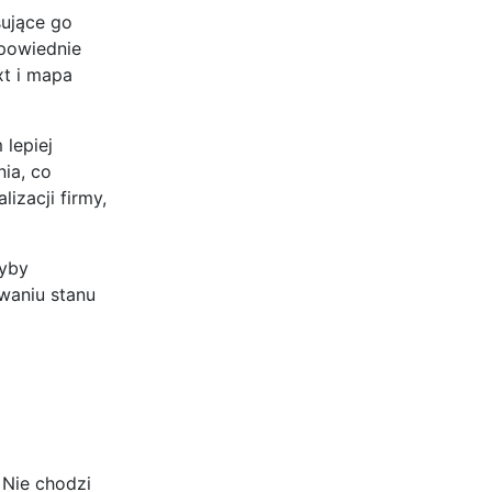
sujące go
dpowiednie
xt i mapa
lepiej
ia, co
izacji firmy,
łyby
waniu stanu
 Nie chodzi