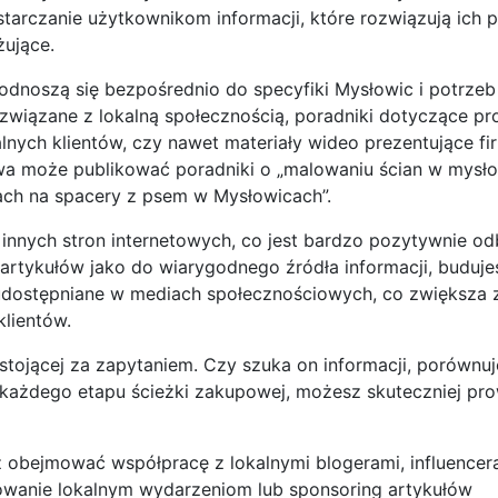
starczanie użytkownikom informacji, które rozwiązują ich 
żujące.
e odnoszą się bezpośrednio do specyfiki Mysłowic i potrzeb
wiązane z lokalną społecznością, poradniki dotyczące pr
nych klientów, czy nawet materiały wideo prezentujące firm
owa może publikować poradniki o „malowaniu ścian w mysł
cach na spacery z psem w Mysłowicach”.
z innych stron internetowych, co jest bardzo pozytywnie od
 artykułów jako do wiarygodnego źródła informacji, buduje
ej udostępniane w mediach społecznościowych, co zwiększa 
lientów.
stojącej za zapytaniem. Czy szuka on informacji, porównuj
każdego etapu ścieżki zakupowej, możesz skuteczniej pr
 obejmować współpracę z lokalnymi blogerami, influencer
nowanie lokalnym wydarzeniom lub sponsoring artykułów