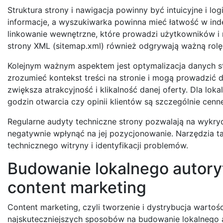
Struktura strony i nawigacja powinny być intuicyjne i l
informacje, a wyszukiwarka powinna mieć łatwość w ind
linkowanie wewnętrzne, które prowadzi użytkowników i r
strony XML (sitemap.xml) również odgrywają ważną rol
Kolejnym ważnym aspektem jest optymalizacja danych st
zrozumieć kontekst treści na stronie i mogą prowadzić d
zwiększa atrakcyjność i klikalność danej oferty. Dla loka
godzin otwarcia czy opinii klientów są szczególnie cenn
Regularne audyty techniczne strony pozwalają na wykry
negatywnie wpłynąć na jej pozycjonowanie. Narzędzia t
technicznego witryny i identyfikacji problemów.
Budowanie lokalnego autory
content marketing
Content marketing, czyli tworzenie i dystrybucja wartośc
najskuteczniejszych sposobów na budowanie lokalnego a