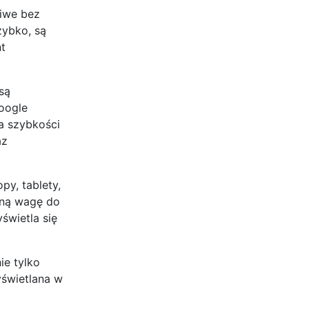
liwe bez
zybko, są
t
są
Google
a szybkości
az
py, tablety,
mną wagę do
świetla się
ie tylko
yświetlana w