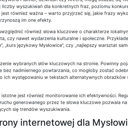
 liczby wyszukiwań dla konkretnych fraz, poziomu konkure
jest również ważna – warto przyjrzeć się, jakie frazy wyko
przynoszą im one efekty.
względnić również słowa kluczowe o charakterze lokalnym,
ta, czy nawet wydarzenia kulturalne i społeczne. Przykła
e”, „kurs językowy Mysłowice”, czy „najlepszy warsztat s
enie wybranych słów kluczowych na stronie. Powinny poj
, ale bez nadmiernego powtarzania, co mogłoby zostać odeb
o ich występowaniu w tekstach alternatywnych obrazków (a
 istotne jest również monitorowanie ich efektywności. Reg
za ruchu generowanego przez te słowa kluczowe pozwala na
ących się trendów wyszukiwania.
rony internetowej dla Mysłow