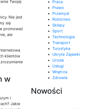
zenie Twojej
Praca
Prawo
Przemysł
cy. Nie jest
Rolnictwo
my się
Sklepy
nie promować
Sport
ie, ale
Technologia
Transport
Turystyka
internetowa
Ukryte Zajawki
h klientów
Uroda
 zrozumienie
Usługi
Wnętrza
n w
Zdrowie
Nowości
szym i
cach? Jakie