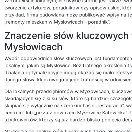
W kontekście lokalnym, niezwykle istotne jest także two
tworzenie artykułów, poradników czy opisów usług, kt
przykład, firma budowlana może publikować wpisy na te
„remonty mieszkań w Mysłowicach – poradnik”.
Znaczenie słów kluczowych
Mysłowicach
Wybór odpowiednich słów kluczowych jest fundamentem 
lokalnym, jakim są Mysłowice. Bez trafnego określenia fr
działania optymalizacyjne mogą okazać się mało efekty
danego słowa kluczowego a jego trafnością w odniesieni
Dla lokalnych przedsiębiorców w Mysłowicach, kluczowe j
składających się z kilku słów, które są bardziej szczegó
skupiać się wyłącznie na szerokim haśle „restauracja”,
centrum” lub „pizza z dowozem Mysłowice Katowicka”. Ta
użytkowników, którzy są już bardzo blisko podjęcia decyz
Narzędzia do analizy słów kluczowych, takie jak Googl