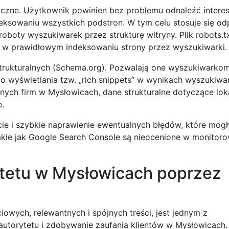
ogiczne. Użytkownik powinien bez problemu odnaleźć intere
eksowaniu wszystkich podstron. W tym celu stosuje się o
oboty wyszukiwarek przez strukturę witryny. Plik robots.t
ę w prawidłowym indeksowaniu strony przez wyszukiwarki.
rukturalnych (Schema.org). Pozwalają one wyszukiwarkom 
o wyświetlania tzw. „rich snippets” w wynikach wyszukiwan
lnych firm w Mysłowicach, dane strukturalne dotyczące lokal
e.
cie i szybkie naprawienie ewentualnych błędów, które mog
akie jak Google Search Console są nieocenione w monitoro
tetu w Mysłowicach poprzez
iowych, relewantnych i spójnych treści, jest jednym z
utorytetu i zdobywanie zaufania klientów w Mysłowicach.