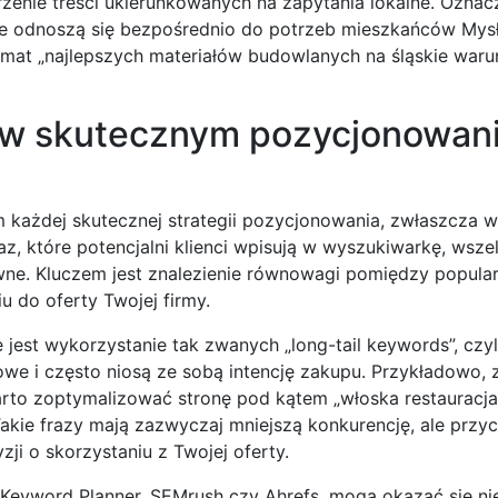
rzenie treści ukierunkowanych na zapytania lokalne. Oznac
óre odnoszą się bezpośrednio do potrzeb mieszkańców Mys
mat „najlepszych materiałów budowlanych na śląskie warun
 w skutecznym pozycjonowan
każdej skutecznej strategii pozycjonowania, zwłaszcza w
az, które potencjalni klienci wpisują w wyszukiwarkę, wsze
wne. Kluczem jest znalezienie równowagi pomiędzy popula
u do oferty Twojej firmy.
est wykorzystanie tak zwanych „long-tail keywords”, czyli
łowe i często niosą ze sobą intencję zakupu. Przykładowo, 
 warto zoptymalizować stronę pod kątem „włoska restauracj
kie frazy mają zazwyczaj mniejszą konkurencję, ale przyc
ji o skorzystaniu z Twojej oferty.
e Keyword Planner, SEMrush czy Ahrefs, mogą okazać się n