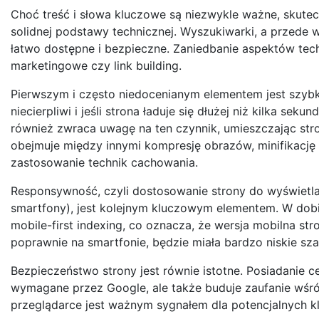
Choć treść i słowa kluczowe są niezwykle ważne, skute
solidnej podstawy technicznej. Wyszukiwarki, a przede w
łatwo dostępne i bezpieczne. Zaniedbanie aspektów tec
marketingowe czy link building.
Pierwszym i często niedocenianym elementem jest szybko
niecierpliwi i jeśli strona ładuje się dłużej niż kilka s
również zwraca uwagę na ten czynnik, umieszczając str
obejmuje między innymi kompresję obrazów, minifikację
zastosowanie technik cachowania.
Responsywność, czyli dostosowanie strony do wyświetlan
smartfony), jest kolejnym kluczowym elementem. W dob
mobile-first indexing, co oznacza, że wersja mobilna stro
poprawnie na smartfonie, będzie miała bardzo niskie sz
Bezpieczeństwo strony jest równie istotne. Posiadanie ce
wymagane przez Google, ale także buduje zaufanie wśr
przeglądarce jest ważnym sygnałem dla potencjalnych kl