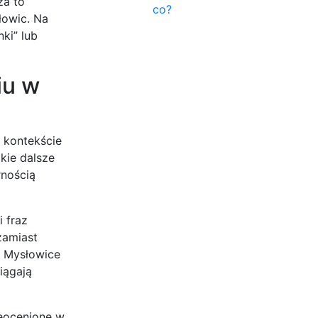
za to
co?
łowic. Na
ki” lub
iu w
 kontekście
lkie dalsze
rnością
 fraz
zamiast
a Mysłowice
iągają
ieocenione w