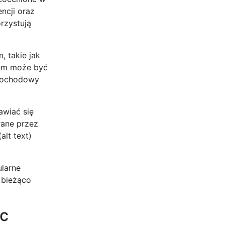
ncji oraz
rzystują
 takie jak
dem może być
amochodowy
awiać się
rane przez
lt text)
ularne
 bieżąco
ic