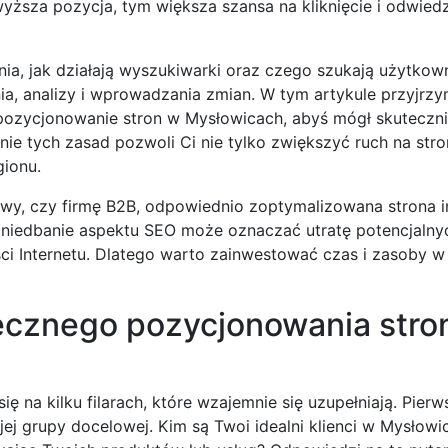
yższa pozycja, tym większa szansa na kliknięcie i odwied
a, jak działają wyszukiwarki oraz czego szukają użytkowni
ia, analizy i wprowadzania zmian. W tym artykule przyjrzy
 pozycjonowanie stron w Mysłowicach, abyś mógł skutecz
e tych zasad pozwoli Ci nie tylko zwiększyć ruch na stron
ionu.
gowy, czy firmę B2B, odpowiednio zoptymalizowana strona 
iedbanie aspektu SEO może oznaczać utratę potencjalnyc
ści Internetu. Dlatego warto zainwestować czas i zasoby w
tecznego pozycjonowania stro
 na kilku filarach, które wzajemnie się uzupełniają. Pierw
j grupy docelowej. Kim są Twoi idealni klienci w Mysłowi