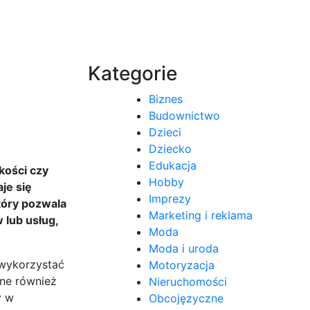
Kategorie
Biznes
Budownictwo
Dzieci
Dziecko
Edukacja
kości czy
Hobby
je się
Imprezy
tóry pozwala
Marketing i reklama
 lub usług,
Moda
Moda i uroda
 wykorzystać
Motoryzacja
ane również
Nieruchomości
y w
Obcojęzyczne