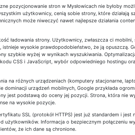
czne pozycjonowanie stron w Mysłowicach nie byłoby moż
szystkim użytkownicy, cenią sobie strony, które działają s
hnicznych może niweczyć nawet najlepsze działania conten
ść ładowania strony. Użytkownicy, zwłaszcza ci mobilni, 
ekund, istnieje wysokie prawdopodobieństwo, że ją opuszczą. 
ony szybkie wyżej w wynikach wyszukiwania. Optymalizacj
 kodu CSS i JavaScript, wybór odpowiedniego hostingu or
ia na różnych urządzeniach (komputery stacjonarne, lapto
ie dominacji urządzeń mobilnych, Google przykłada ogro
ny jest podstawą do oceny jej pozycji. Strona, która nie wy
anse na wysokie pozycje.
rtyfikatu SSL (protokół HTTPS) jest już standardem i jest n
ód użytkowników. Informacja o bezpiecznym połączeniu w
ientów, że ich dane są chronione.