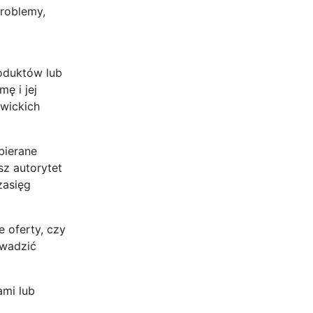
problemy,
oduktów lub
ę i jej
owickich
bierane
sz autorytet
zasięg
e oferty, czy
owadzić
ami lub