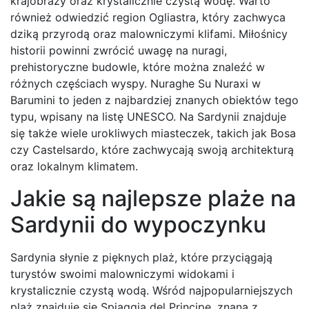
krajobrazy oraz krystalicznie czystą wodę. Warto
również odwiedzić region Ogliastra, który zachwyca
dziką przyrodą oraz malowniczymi klifami. Miłośnicy
historii powinni zwrócić uwagę na nuragi,
prehistoryczne budowle, które można znaleźć w
różnych częściach wyspy. Nuraghe Su Nuraxi w
Barumini to jeden z najbardziej znanych obiektów tego
typu, wpisany na listę UNESCO. Na Sardynii znajduje
się także wiele urokliwych miasteczek, takich jak Bosa
czy Castelsardo, które zachwycają swoją architekturą
oraz lokalnym klimatem.
Jakie są najlepsze plaże na
Sardynii do wypoczynku
Sardynia słynie z pięknych plaż, które przyciągają
turystów swoimi malowniczymi widokami i
krystalicznie czystą wodą. Wśród najpopularniejszych
plaż znajduje się Spiaggia del Principe, znana z