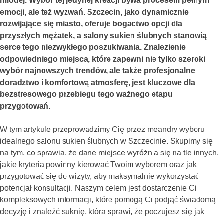
młodej. Wybór tej jedynej kreacji bywa procesem pełnym
emocji, ale też wyzwań. Szczecin, jako dynamicznie
rozwijające się miasto, oferuje bogactwo opcji dla
przyszłych mężatek, a salony sukien ślubnych stanowią
serce tego niezwykłego poszukiwania. Znalezienie
odpowiedniego miejsca, które zapewni nie tylko szeroki
wybór najnowszych trendów, ale także profesjonalne
doradztwo i komfortową atmosferę, jest kluczowe dla
bezstresowego przebiegu tego ważnego etapu
przygotowań.
W tym artykule przeprowadzimy Cię przez meandry wyboru
idealnego salonu sukien ślubnych w Szczecinie. Skupimy się
na tym, co sprawia, że dane miejsce wyróżnia się na tle innych,
jakie kryteria powinny kierować Twoim wyborem oraz jak
przygotować się do wizyty, aby maksymalnie wykorzystać
potencjał konsultacji. Naszym celem jest dostarczenie Ci
kompleksowych informacji, które pomogą Ci podjąć świadomą
decyzję i znaleźć suknię, która sprawi, że poczujesz się jak