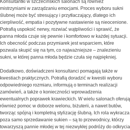
Konsultantki w szczecińskich salonach są również
mistrzyniami w zarządzaniu emocjami. Proces wyboru sukni
ślubnej może być stresujący i przytłaczający, dlatego ich
cierpliwość, empatia i pozytywne nastawienie są nieocenione.
Potrafią uspokoić nerwy, rozwiać wątpliwości i sprawić, że
panna młoda czuje się pewnie i komfortowo w każdej sytuacji.
Ich obecność podczas przymiarek jest wsparciem, które
pozwala skupić się na tym, co najważniejsze – znalezieniu
sukni, w której panna młoda będzie czuła się najpiękniej.
Dodatkowo, doświadczeni konsultanci pomagają także w
kwestiach praktycznych. Potrafią doradzić w kwestii wyboru
odpowiedniego rozmiaru, informują o terminach realizacji
zamówień, a także o konieczności wprowadzenia
ewentualnych poprawek krawieckich. W wielu salonach oferują
również pomoc w doborze welonu, biżuterii, a nawet butów,
tworząc spójną i kompletną stylizację ślubną. Ich rola wykracza
poza samo sprzedawanie sukien – są to przewodnicy, którzy
towarzyszą pannie młodej w tej niezwykłej podróży do odkrycia