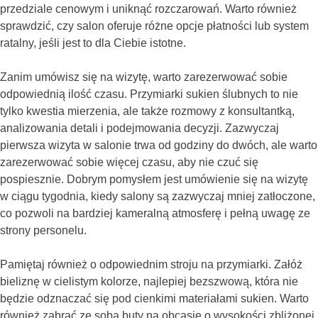
przedziale cenowym i uniknąć rozczarowań. Warto również
sprawdzić, czy salon oferuje różne opcje płatności lub system
ratalny, jeśli jest to dla Ciebie istotne.
Zanim umówisz się na wizytę, warto zarezerwować sobie
odpowiednią ilość czasu. Przymiarki sukien ślubnych to nie
tylko kwestia mierzenia, ale także rozmowy z konsultantką,
analizowania detali i podejmowania decyzji. Zazwyczaj
pierwsza wizyta w salonie trwa od godziny do dwóch, ale warto
zarezerwować sobie więcej czasu, aby nie czuć się
pospiesznie. Dobrym pomysłem jest umówienie się na wizytę
w ciągu tygodnia, kiedy salony są zazwyczaj mniej zatłoczone,
co pozwoli na bardziej kameralną atmosferę i pełną uwagę ze
strony personelu.
Pamiętaj również o odpowiednim stroju na przymiarki. Załóż
bieliznę w cielistym kolorze, najlepiej bezszwową, która nie
będzie odznaczać się pod cienkimi materiałami sukien. Warto
również zabrać ze sobą buty na obcasie o wysokości zbliżonej