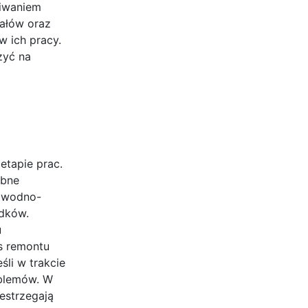
kiwaniem
ałów oraz
w ich pracy.
zyć na
etapie prac.
ebne
i wodno-
adków.
u
s remontu
li w trakcie
oblemów. W
zestrzegają