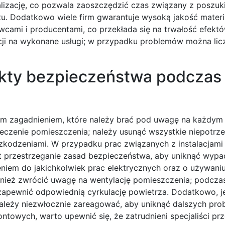
alizację, co pozwala zaoszczędzić czas związany z poszu
u. Dodatkowo wiele firm gwarantuje wysoką jakość materi
ami i producentami, co przekłada się na trwałość efektó
ji na wykonane usługi; w przypadku problemów można lic
ekty bezpieczeństwa podczas
m zagadnieniem, które należy brać pod uwagę na każdym 
czenie pomieszczenia; należy usunąć wszystkie niepotrz
szkodzeniami. W przypadku prac związanych z instalacjam
est przestrzeganie zasad bezpieczeństwa, aby uniknąć wyp
eniem do jakichkolwiek prac elektrycznych oraz o używani
wnież zwrócić uwagę na wentylację pomieszczenia; podcza
apewnić odpowiednią cyrkulację powietrza. Dodatkowo, jeś
, należy niezwłocznie zareagować, aby uniknąć dalszych pr
ntowych, warto upewnić się, że zatrudnieni specjaliści pr