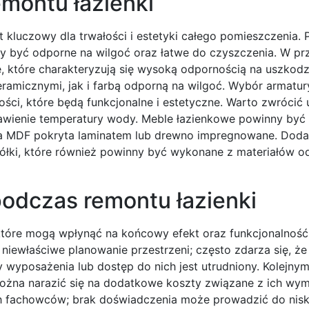
emontu łazienki
 kluczowy dla trwałości i estetyki całego pomieszczenia. 
ny być odporne na wilgoć oraz łatwe do czyszczenia. W p
, które charakteryzują się wysoką odpornością na uszkodz
amicznymi, jak i farbą odporną na wilgoć. Wybór armatur
ości, które będą funkcjonalne i estetyczne. Warto zwrócić
stawienie temperatury wody. Meble łazienkowe powinny by
łyta MDF pokryta laminatem lub drewno impregnowane. Dod
półki, które również powinny być wykonane z materiałów 
podczas remontu łazienki
 które mogą wpłynąć na końcowy efekt oraz funkcjonalność
iewłaściwe planowanie przestrzeni; często zdarza się, że
 wyposażenia lub dostęp do nich jest utrudniony. Kolejnym
można narazić się na dodatkowe koszty związane z ich wy
ch fachowców; brak doświadczenia może prowadzić do niski