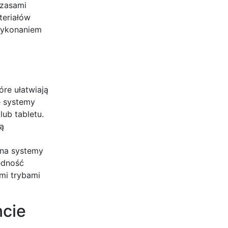
czasami
teriałów
wykonaniem
re ułatwiają
e systemy
ub tabletu.
ą
 na systemy
ędność
mi trybami
ncie