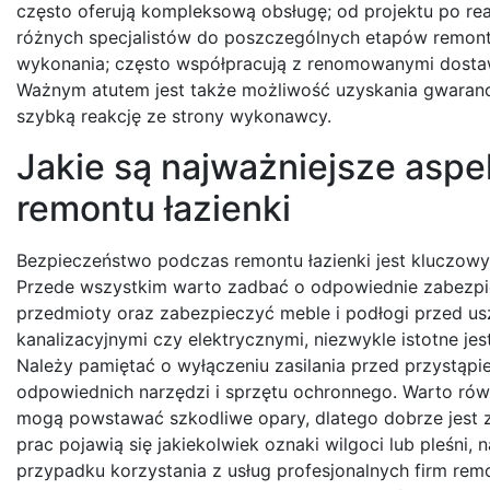
często oferują kompleksową obsługę; od projektu po re
różnych specjalistów do poszczególnych etapów remont
wykonania; często współpracują z renomowanymi dostawc
Ważnym atutem jest także możliwość uzyskania gwaranc
szybką reakcję ze strony wykonawcy.
Jakie są najważniejsze asp
remontu łazienki
Bezpieczeństwo podczas remontu łazienki jest kluczowy
Przede wszystkim warto zadbać o odpowiednie zabezpie
przedmioty oraz zabezpieczyć meble i podłogi przed u
kanalizacyjnymi czy elektrycznymi, niezwykle istotne j
Należy pamiętać o wyłączeniu zasilania przed przystąpi
odpowiednich narzędzi i sprzętu ochronnego. Warto ró
mogą powstawać szkodliwe opary, dlatego dobrze jest z
prac pojawią się jakiekolwiek oznaki wilgoci lub pleśni
przypadku korzystania z usług profesjonalnych firm remo