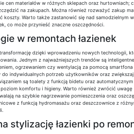
ie cen materiałów w różnych sklepach oraz hurtowniach; 
zczędzić na zakupach. Można również rozważyć zakup ma
yć koszty. Warto także zastanowić się nad samodzielnym 
ytek, co może przynieść znaczne oszczędności.
ogie w remontach łazienek
ransformację dzięki wprowadzeniu nowych technologii, któ
kowania. Jednym z najważniejszych trendów są inteligentn
eniem, ogrzewaniem czy wentylacją za pomocą smartfona l
 do indywidualnych potrzeb użytkowników oraz zwiększaj
iązaniem są toalety z funkcją bidetu oraz automatycznym
 poziom komfortu i higieny. Warto również zwrócić uwagę
alają na szybkie nagrzewanie pomieszczenia oraz oszcz
sznicowe z funkcją hydromasażu oraz deszczownice z różny
i.
a stylizację łazienki po remo