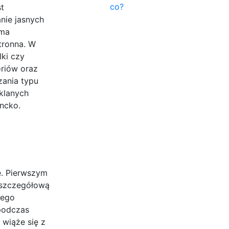
co?
t
nie jasnych
 ma
stronna. W
ki czy
riów oraz
zania typu
zklanych
ncko.
e. Pierwszym
ć szczegółową
wego
 podczas
 wiąże się z