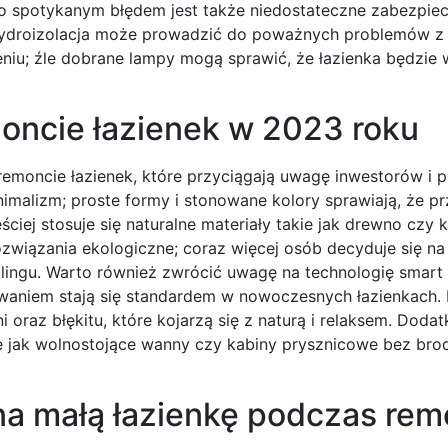
o spotykanym błędem jest także niedostateczne zabezpie
hydroizolacja może prowadzić do poważnych problemów z p
iu; źle dobrane lampy mogą sprawić, że łazienka będzie 
moncie łazienek w 2023 roku
remoncie łazienek, które przyciągają uwagę inwestorów i 
imalizm; proste formy i stonowane kolory sprawiają, że pr
ciej stosuje się naturalne materiały takie jak drewno czy 
ozwiązania ekologiczne; coraz więcej osób decyduje się na
lingu. Warto również zwrócić uwagę na technologię smart
ewaniem stają się standardem w nowoczesnych łazienkach. 
i oraz błękitu, które kojarzą się z naturą i relaksem. Dod
e jak wolnostojące wanny czy kabiny prysznicowe bez brod
na małą łazienkę podczas rem