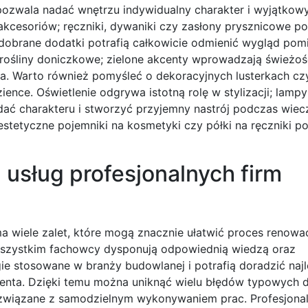
 pozwala nadać wnętrzu indywidualny charakter i wyjątkowy
kcesoriów; ręczniki, dywaniki czy zasłony prysznicowe p
dobrane dodatki potrafią całkowicie odmienić wygląd pomi
ośliny doniczkowe; zielone akcenty wprowadzają świeżoś
za. Warto również pomyśleć o dekoracyjnych lusterkach cz
nce. Oświetlenie odgrywa istotną rolę w stylizacji; lampy
dać charakteru i stworzyć przyjemny nastrój podczas wie
 estetyczne pojemniki na kosmetyki czy półki na ręczniki 
z usług profesjonalnych firm
 wiele zalet, które mogą znacznie ułatwić proces renowacj
wszystkim fachowcy dysponują odpowiednią wiedzą oraz
ie stosowane w branży budowlanej i potrafią doradzić naj
enta. Dzięki temu można uniknąć wielu błędów typowych d
związane z samodzielnym wykonywaniem prac. Profesjonal