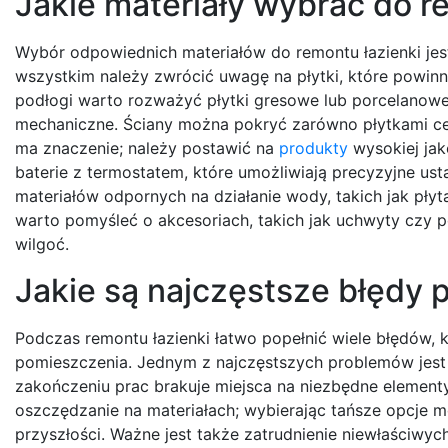
Jakie materiały wybrać do r
Wybór odpowiednich materiałów do remontu łazienki jest
wszystkim należy zwrócić uwagę na płytki, które powin
podłogi warto rozważyć płytki gresowe lub porcelanowe
mechaniczne. Ściany można pokryć zarówno płytkami cer
ma znaczenie; należy postawić na
produkty
wysokiej jak
baterie z termostatem, które umożliwiają precyzyjne u
materiałów odpornych na działanie wody, takich jak p
warto pomyśleć o akcesoriach, takich jak uchwyty czy 
wilgoć.
Jakie są najczęstsze błędy 
Podczas remontu łazienki łatwo popełnić wiele błędów,
pomieszczenia. Jednym z najczęstszych problemów jest n
zakończeniu prac brakuje miejsca na niezbędne elementy
oszczędzanie na materiałach; wybierając tańsze opcje 
przyszłości. Ważne jest także zatrudnienie niewłaściwy