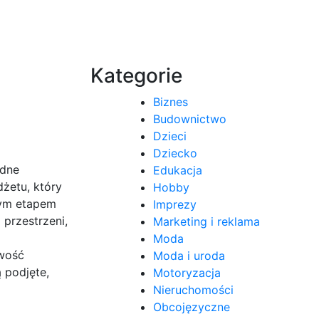
Kategorie
Biznes
Budownictwo
Dzieci
Dziecko
adne
Edukacja
żetu, który
Hobby
nym etapem
Imprezy
 przestrzeni,
Marketing i reklama
Moda
iwość
Moda i uroda
 podjęte,
Motoryzacja
Nieruchomości
Obcojęzyczne