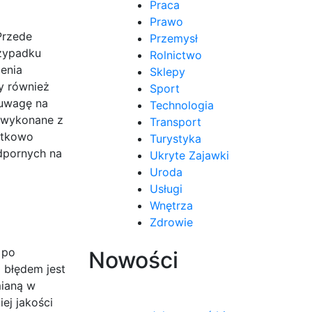
Praca
Prawo
Przede
Przemysł
rzypadku
Rolnictwo
enia
Sklepy
y również
Sport
 uwagę na
Technologia
ć wykonane z
Transport
atkowo
Turystyka
odpornych na
Ukryte Zajawki
Uroda
Usługi
Wnętrza
Zdrowie
 po
Nowości
 błędem jest
mianą w
ej jakości