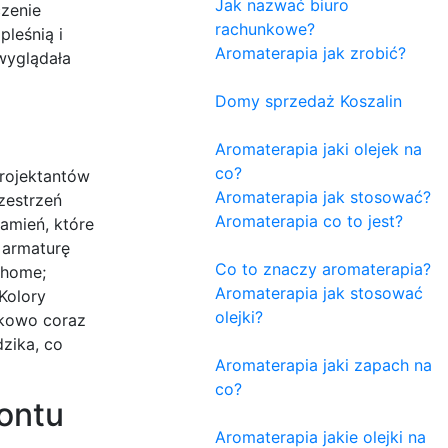
Jak nazwać biuro
czenie
rachunkowe?
leśnią i
Aromaterapia jak zrobić?
wyglądała
Domy sprzedaż Koszalin
Aromaterapia jaki olejek na
co?
projektantów
Aromaterapia jak stosować?
zestrzeń
Aromaterapia co to jest?
kamień, które
 armaturę
Co to znaczy aromaterapia?
 home;
Aromaterapia jak stosować
Kolory
olejki?
atkowo coraz
zika, co
Aromaterapia jaki zapach na
co?
ontu
Aromaterapia jakie olejki na