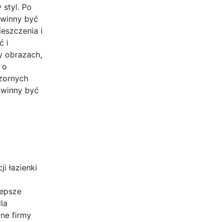
 styl. Po
owinny być
eszczenia i
ć i
y obrazach,
 o
czornych
powinny być
i łazienki
lepsze
la
ne firmy