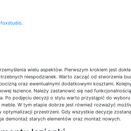
ofoxstudio
.
przemyślenia wielu aspektów. Pierwszym krokiem jest dokł
otrzebnych niespodzianek. Warto zacząć od stworzenia bud
robocizną oraz ewentualnymi dodatkowymi kosztami. Kolej
nowej łazience. Należy zastanowić się nad funkcjonalnością
na. Po podjęciu decyzji o stylu warto przystąpić do wyboru
zy meble. W tym etapie dobrze jest również rozważyć możl
 optymalizacji przestrzeni. Gdy wszystkie decyzje zostaną
muje demontaż starych elementów oraz montaż nowych.