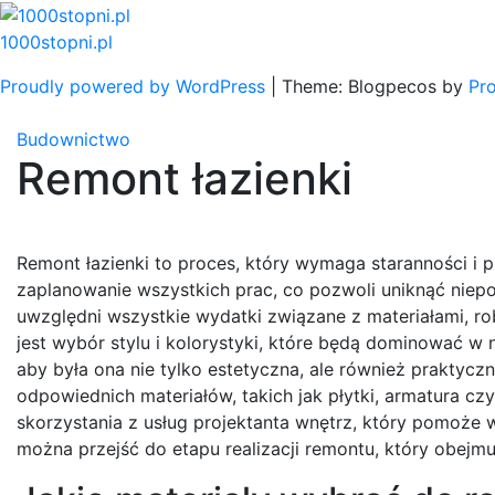
Skip
to
1000stopni.pl
content
Proudly powered by WordPress
|
Theme: Blogpecos by
Pr
Budownictwo
Remont łazienki
Remont łazienki to proces, który wymaga staranności i 
zaplanowanie wszystkich prac, co pozwoli uniknąć niep
uwzględni wszystkie wydatki związane z materiałami, 
jest wybór stylu i kolorystyki, które będą dominować w 
aby była ona nie tylko estetyczna, ale również praktycz
odpowiednich materiałów, takich jak płytki, armatura c
skorzystania z usług projektanta wnętrz, który pomoże w
można przejść do etapu realizacji remontu, który obej