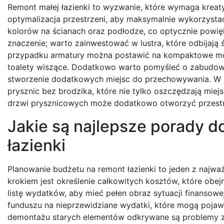
Remont małej łazienki to wyzwanie, które wymaga kreat
optymalizacja przestrzeni, aby maksymalnie wykorzyst
kolorów na ścianach oraz podłodze, co optycznie powi
znaczenie; warto zainwestować w lustra, które odbijają ś
przypadku armatury można postawić na kompaktowe model
toalety wiszące. Dodatkowo warto pomyśleć o zabudowi
stworzenie dodatkowych miejsc do przechowywania. W m
prysznic bez brodzika, które nie tylko oszczędzają mie
drzwi prysznicowych może dodatkowo otworzyć przestrze
Jakie są najlepsze porady 
łazienki
Planowanie budżetu na remont łazienki to jeden z najw
krokiem jest określenie całkowitych kosztów, które obe
listę wydatków, aby mieć pełen obraz sytuacji finanso
funduszu na nieprzewidziane wydatki, które mogą pojawi
demontażu starych elementów odkrywane są problemy z i