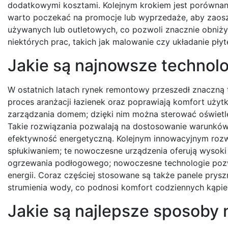
dodatkowymi kosztami. Kolejnym krokiem jest porównan
warto poczekać na promocje lub wyprzedaże, aby zaos
używanych lub outletowych, co pozwoli znacznie obniż
niektórych prac, takich jak malowanie czy układanie pł
Jakie są najnowsze technol
W ostatnich latach rynek remontowy przeszedł znaczną t
proces aranżacji łazienek oraz poprawiają komfort użyt
zarządzania domem; dzięki nim można sterować oświetl
Takie rozwiązania pozwalają na dostosowanie warunków
efektywność energetyczną. Kolejnym innowacyjnym rozw
spłukiwaniem; te nowoczesne urządzenia oferują wysoki
ogrzewania podłogowego; nowoczesne technologie pozw
energii. Coraz częściej stosowane są także panele pry
strumienia wody, co podnosi komfort codziennych kąpiel
Jakie są najlepsze sposoby n