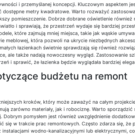
ywności i przemyślanej koncepcji. Kluczowym aspektem jes
ać dostępne metry kwadratowe. Warto rozważyć zastosowa
ększy pomieszczenie. Dobrze dobrane oświetlenie również
wiatło i sprawiają, że przestrzeń wydaje się bardziej prze
e, które zajmują mniej miejsca, takie jak wąskie umywal
e meblowej, która pozwoli na ukrycie niezbędnych akceso
ałych łazienkach świetnie sprawdzają się również rozwią
jsce, ale także nadają nowoczesny wygląd. Zastosowanie s
ń i sprawić, że łazienka będzie wyglądała bardziej elega
dotyczące budżetu na remont
ażniejszych kroków, który może zaważyć na całym projekci
jmują zarówno materiały, jak i robociznę. Warto sporządzi
wej. Dobrym pomysłem jest również uwzględnienie dodatko
ć się w trakcie prac remontowych. Często zdarza się, że
nstalacjami wodno-kanalizacyjnymi lub elektrycznymi, co