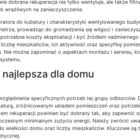
 dobrana rekuperacja nie tylko wentyluje, ale także filtru
ób wrażliwych na zanieczyszczenia.
atora do kubatury i charakterystyki wentylowanego budy
etrza, prowadząc do gromadzenia się wilgoci i zanieczys
potrzebne koszty eksploatacji i być źródłem nadmiernego 
 liczbę mieszkańców, ich aktywność oraz specyfikę pomies
 Nie można zapominać o aspektach montażu i serwisu, kt
 systemu.
 najlepsza dla domu
zględnienia specyficznych potrzeb tej grupy odbiorców.
ubaturą, zróżnicowanym układem pomieszczeń oraz potrze
em rekuperacji powinien być dobrany tak, aby zapewnić 
czesnym minimalnym zużyciu energii. Należy zwrócić uw
o wielkości domu oraz liczby mieszkańców. Kluczowe są 
etycznej.