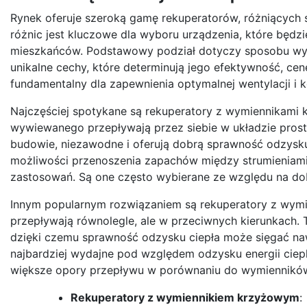
Rynek oferuje szeroką gamę rekuperatorów, różniących s
różnic jest kluczowe dla wyboru urządzenia, które będz
mieszkańców. Podstawowy podział dotyczy sposobu wy
unikalne cechy, które determinują jego efektywność, ce
fundamentalny dla zapewnienia optymalnej wentylacji i 
Najczęściej spotykane są rekuperatory z wymiennikami 
wywiewanego przepływają przez siebie w układzie prost
budowie, niezawodne i oferują dobrą sprawność odzysku 
możliwości przenoszenia zapachów między strumieniami
zastosowań. Są one często wybierane ze względu na dob
Innym popularnym rozwiązaniem są rekuperatory z wym
przepływają równolegle, ale w przeciwnych kierunkach. T
dzięki czemu sprawność odzysku ciepła może sięgać n
najbardziej wydajne pod względem odzysku energii ciep
większe opory przepływu w porównaniu do wymiennikó
Rekuperatory z wymiennikiem krzyżowym
: