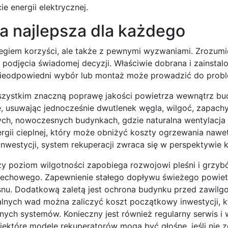
e energii elektrycznej.
ka najlepsza dla każdego
eregiem korzyści, ale także z pewnymi wyzwaniami. Zrozumi
a podjęcia świadomej decyzji. Właściwie dobrana i zainsta
 nieodpowiedni wybór lub montaż może prowadzić do prob
wszystkim znaczną poprawę jakości powietrza wewnątrz bu
e, usuwając jednocześnie dwutlenek węgla, wilgoć, zapachy
nych, nowoczesnych budynkach, gdzie naturalna wentylacja 
ergii cieplnej, który może obniżyć koszty ogrzewania nawe
nwestycji, system rekuperacji zwraca się w perspektywie ki
 poziom wilgotności zapobiega rozwojowi pleśni i grzybó
ddechowego. Zapewnienie stałego dopływu świeżego powie
 snu. Dodatkową zaletą jest ochrona budynku przed zawilg
alnych wad można zaliczyć koszt początkowy inwestycji, kt
ych systemów. Konieczny jest również regularny serwis i
Niektóre modele rekuperatorów mogą być głośne, jeśli nie 