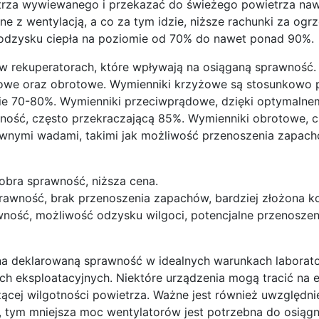
wietrza wywiewanego i przekazać do świeżego powietrza na
e z wentylacją, a co za tym idzie, niższe rachunki za ogr
 odzysku ciepła na poziomie od 70% do nawet ponad 90%.
 w rekuperatorach, które wpływają na osiąganą sprawność.
dowe oraz obrotowe. Wymienniki krzyżowe są stosunkowo 
sie 70-80%. Wymienniki przeciwprądowe, dzięki optymalne
wność, często przekraczającą 85%. Wymienniki obrotowe, 
ewnymi wadami, takimi jak możliwość przenoszenia zapac
dobra sprawność, niższa cena.
rawność, brak przenoszenia zapachów, bardziej złożona ko
ność, możliwość odzysku wilgoci, potencjalne przenoszen
na deklarowaną sprawność w idealnych warunkach laborato
h eksploatacyjnych. Niektóre urządzenia mogą tracić na 
zącej wilgotności powietrza. Ważne jest również uwzględn
, tym mniejsza moc wentylatorów jest potrzebna do osiągn