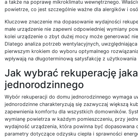
a także na poprawę mikroklimatu wewnętrznego. Właściwie
powietrze, co jest szczególnie ważne dla alergików i os
Kluczowe znaczenie ma dopasowanie wydajności rekuper
małe urządzenie nie zapewni odpowiedniej wymiany powi
kolei urządzenie o zbyt dużej mocy może generować nie
Dlatego analiza potrzeb wentylacyjnych, uwzględniająca
pierwszym krokiem do wyboru optymalnego rozwiązania.
wpływają na długoterminową satysfakcję z użytkowania
Jak wybrać rekuperację jaka
jednorodzinnego
Wybór rekuperacji do domu jednorodzinnego wymaga uw
jednorodzinne charakteryzują się zazwyczaj większą k
zapewnienia komfortu dla wszystkich domowników. Syst
wymianę powietrza w każdym pomieszczeniu, przy jedno
wydajność urządzenia, która powinna być dopasowana d
parametry dotyczące odzysku ciepła i sprawności energ