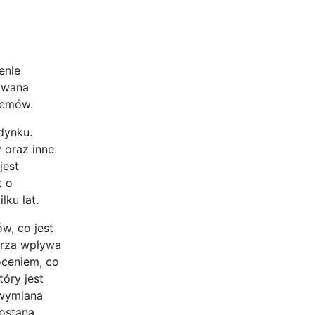
enie
lowana
lemów.
dynku.
 oraz inne
jest
t o
lku lat.
w, co jest
trza wpływa
oceniem, co
óry jest
 wymiana
zostaną