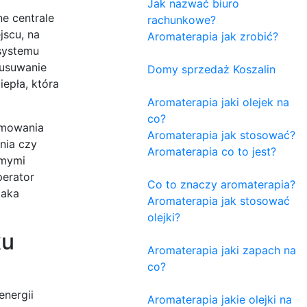
Jak nazwać biuro
e centrale
rachunkowe?
jscu, na
Aromaterapia jak zrobić?
systemu
 usuwanie
Domy sprzedaż Koszalin
epła, która
Aromaterapia jaki olejek na
co?
amowania
Aromaterapia jak stosować?
nia czy
Aromaterapia co to jest?
amymi
perator
Co to znaczy aromaterapia?
jaka
Aromaterapia jak stosować
olejki?
ku
Aromaterapia jaki zapach na
co?
energii
Aromaterapia jakie olejki na