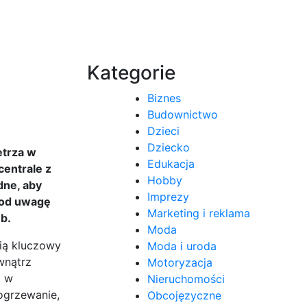
Kategorie
Biznes
Budownictwo
Dzieci
Dziecko
etrza w
Edukacja
centrale z
Hobby
dne, aby
Imprezy
pod uwagę
Marketing i reklama
b.
Moda
ią kluczowy
Moda i uroda
wnątrz
Motoryzacja
j w
Nieruchomości
ogrzewanie,
Obcojęzyczne