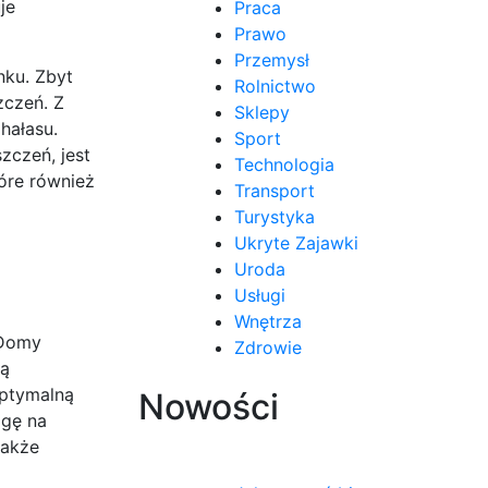
je
Praca
Prawo
Przemysł
nku. Zbyt
Rolnictwo
zczeń. Z
Sklepy
hałasu.
Sport
zczeń, jest
Technologia
óre również
Transport
Turystyka
Ukryte Zajawki
Uroda
Usługi
Wnętrza
 Domy
Zdrowie
bą
optymalną
Nowości
agę na
także