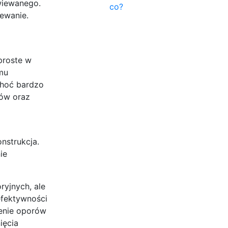
wiewanego.
co?
zewanie.
proste w
mu
choć bardzo
hów oraz
nstrukcja.
ie
ryjnych, ale
efektywności
ienie oporów
ięcia