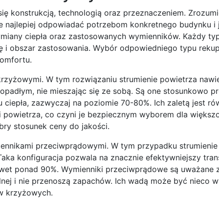
ię konstrukcją, technologią oraz przeznaczeniem. Zrozumi
ie najlepiej odpowiadać potrzebom konkretnego budynku i 
miany ciepła oraz zastosowanych wymienników. Każdy ty
nę i obszar zastosowania. Wybór odpowiedniego typu rekup
komfortu.
krzyżowymi. W tym rozwiązaniu strumienie powietrza nawi
opadłym, nie mieszając się ze sobą. Są one stosunkowo p
ciepła, zazwyczaj na poziomie 70-80%. Ich zaletą jest ró
 powietrza, co czyni je bezpiecznym wyborem dla większo
ry stosunek ceny do jakości.
iennikami przeciwprądowymi. W tym przypadku strumienie
aka konfiguracja pozwala na znacznie efektywniejszy trans
awet ponad 90%. Wymienniki przeciwprądowe są uważane 
lnej i nie przenoszą zapachów. Ich wadą może być nieco w
w krzyżowych.