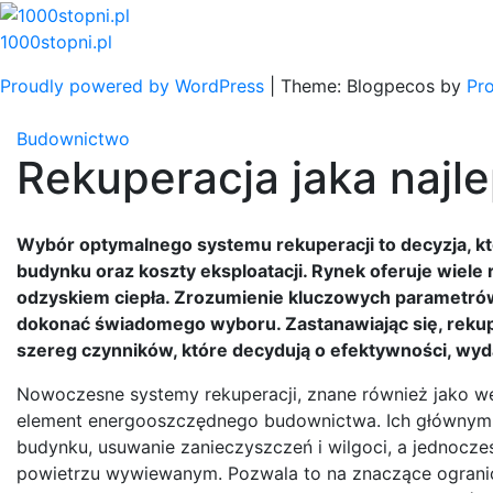
Skip
to
1000stopni.pl
content
Proudly powered by WordPress
|
Theme: Blogpecos by
Pr
Budownictwo
Rekuperacja jaka najl
Wybór optymalnego systemu rekuperacji to decyzja, kt
budynku oraz koszty eksploatacji. Rynek oferuje wiel
odzyskiem ciepła. Zrozumienie kluczowych parametrów
dokonać świadomego wyboru. Zastanawiając się, rekup
szereg czynników, które decydują o efektywności, wyd
Nowoczesne systemy rekuperacji, znane również jako w
element energooszczędnego budownictwa. Ich głównym 
budynku, usuwanie zanieczyszczeń i wilgoci, a jednocześ
powietrzu wywiewanym. Pozwala to na znaczące ogranicze