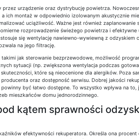
 przez urządzenie oraz dystrybucję powietrza. Nowoczesn
, a ich montaż w odpowiednio izolowanym akustycznie mie
malizować uciążliwość. Ważne jest również zaplanowanie 
wnomierne rozprowadzenie świeżego powietrza i efektywne
stosuje się wentylację nawiewno-wywiewną z odzyskiem ci
wala na jego filtrację.
, takimi jak sterowanie bezprzewodowe, możliwość progr
ych sytuacji (np. zwiększona wentylacja podczas gotowa
j skuteczności, które są nieocenione dla alergików. Poza s
e producenta oraz dostępność serwisu. Dobrej jakości reku
e powinny być łatwo dostępne. To wszystko wpływa na to, 
trzeb mieszkańców domu jednorodzinnego.
 pod kątem sprawności odzys
aźników efektywności rekuperatora. Określa ona procent 