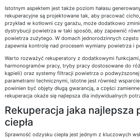
Istotnym aspektem jest także poziom hałasu generowany
rekuperacyjne są projektowane tak, aby pracować cicho
przykład w kotłowni czy garażu, może dodatkowo zmini
dystrybucji powietrza w taki sposób, aby zapewnić ró
powietrza zużytego. W domach jednorodzinnych często 
zapewnia kontrolę nad procesem wymiany powietrza i poz
Warto rozważyć rekuperatory z dodatkowymi funkcjami
harmonogramów pracy, tryby pracy dostosowane do różn
kąpieli) oraz systemy filtracji powietrza o podwyższone
parametrami technicznymi, istotne jest również wsparci
powinien być objęty długą gwarancją, a części zamienn
rekuperacja okaże się najlepsza dla indywidualnych po
Rekuperacja jaka najlepsza
ciepła
Sprawność odzysku ciepła jest jednym z kluczowych wsk