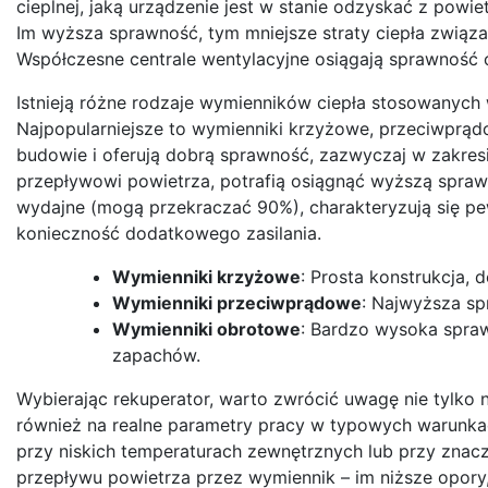
cieplnej, jaką urządzenie jest w stanie odzyskać z po
Im wyższa sprawność, tym mniejsze straty ciepła związan
Współczesne centrale wentylacyjne osiągają sprawność
Istnieją różne rodzaje wymienników ciepła stosowanych
Najpopularniejsze to wymienniki krzyżowe, przeciwprą
budowie i oferują dobrą sprawność, zazwyczaj w zakre
przepływowi powietrza, potrafią osiągnąć wyższą spra
wydajne (mogą przekraczać 90%), charakteryzują się p
konieczność dodatkowego zasilania.
Wymienniki krzyżowe
: Prosta konstrukcja, 
Wymienniki przeciwprądowe
: Najwyższa sp
Wymienniki obrotowe
: Bardzo wysoka spraw
zapachów.
Wybierając rekuperator, warto zwrócić uwagę nie tylko 
również na realne parametry pracy w typowych warunkac
przy niskich temperaturach zewnętrznych lub przy znac
przepływu powietrza przez wymiennik – im niższe opory