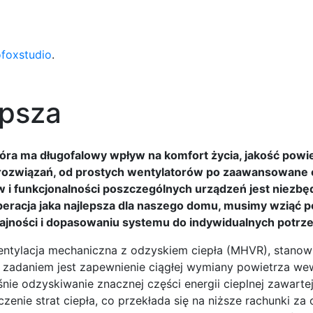
ofoxstudio
.
epsza
óra ma długofalowy wpływ na komfort życia, jakość powi
e rozwiązań, od prostych wentylatorów po zaawansowane 
 i funkcjonalności poszczególnych urządzeń jest niezbę
eracja jaka najlepsza dla naszego domu, musimy wziąć 
ajności i dopasowaniu systemu do indywidualnych potrze
entylacja mechaniczna z odzyskiem ciepła (MHVR), stanow
zadaniem jest zapewnienie ciągłej wymiany powietrza we
nie odzyskiwanie znacznej części energii cieplnej zawarte
nie strat ciepła, co przekłada się na niższe rachunki za 