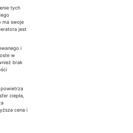
enie tych
jego
p ma swoje
eratora jest
ewanego i
roste w
wnież brak
ści
 powietrza
fer ciepła,
za
yższa cena i