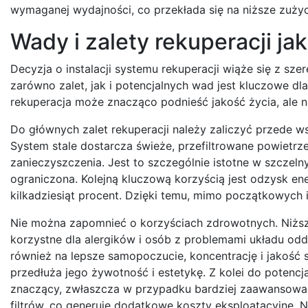
wymaganej wydajności, co przekłada się na niższe zużyci
Wady i zalety rekuperacji ja
Decyzja o instalacji systemu rekuperacji wiąże się z sz
zarówno zalet, jak i potencjalnych wad jest kluczowe dl
rekuperacja może znacząco podnieść jakość życia, ale
Do głównych zalet rekuperacji należy zaliczyć przede 
System stale dostarcza świeże, przefiltrowane powietrz
zanieczyszczenia. Jest to szczególnie istotne w szczel
ograniczona. Kolejną kluczową korzyścią jest odzysk en
kilkadziesiąt procent. Dzięki temu, mimo początkowych i
Nie można zapomnieć o korzyściach zdrowotnych. Niższy
korzystne dla alergików i osób z problemami układu o
również na lepsze samopoczucie, koncentrację i jakość
przedłuża jego żywotność i estetykę. Z kolei do potencj
znaczący, zwłaszcza w przypadku bardziej zaawansowan
filtrów, co generuje dodatkowe koszty eksploatacyjne. 