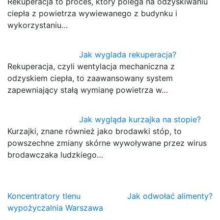
Rekuperacja to proces, który polega na odzyskiwaniu
ciepła z powietrza wywiewanego z budynku i
wykorzystaniu…
Jak wyglada rekuperacja?
Rekuperacja, czyli wentylacja mechaniczna z
odzyskiem ciepła, to zaawansowany system
zapewniający stałą wymianę powietrza w…
Jak wygląda kurzajka na stopie?
Kurzajki, znane również jako brodawki stóp, to
powszechne zmiany skórne wywoływane przez wirus
brodawczaka ludzkiego…
Nawigacja
Koncentratory tlenu
Jak odwołać alimenty?
wypożyczalnia Warszawa
wpisu