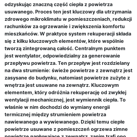
odzyskując znaczną część ciepła z powietrza
usuwanego. Proces ten jest kluczowy dla utrzymania
zdrowego mikroklimatu w pomieszczeniach, redukcji
rachunków za ogrzewanie i zwiększenia komfortu
mieszkańców. W praktyce system rekuperacji składa
się z kilku kluczowych elementów, które wspólnie
tworzą zintegrowaną całość. Centralnym punktem
jest wentylator, odpowiedzialny za generowanie
przepływu powietrza. Ten przepływ jest rozdzielany
na dwa strumienie: świeże powietrze z zewnątrz jest
zasysane do budynku, natomiast powietrze zużyte z
wnętrza jest usuwane na zewnątrz. Kluczowym
elementem, który odróżnia rekuperację od zwykłej
wentylacji mechanicznej, jest wymiennik ciepła. To
właśnie w nim dochodzi do wymiany energii
termicznej między strumieniem powietrza
nawiewanego a wywiewanego. Dzięki temu ciepłe
powietrze usuwane z pomieszczeń ogrzewa zimne
powietrze napływające z zewnątrz, zanim trafi ono