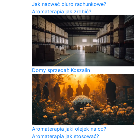
Jak nazwać biuro rachunkowe?
Aromaterapia jak zrobić?
Domy sprzedaż Koszalin
Aromaterapia jaki olejek na co?
Aromaterapia jak stosować?