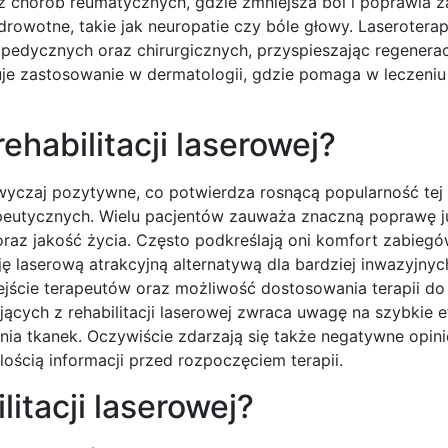
 chorób reumatycznych, gdzie zmniejsza ból i poprawia z
rowotne, takie jak neuropatie czy bóle głowy. Laserotera
opedycznych oraz chirurgicznych, przyspieszając regenerac
je zastosowanie w dermatologii, gdzie pomaga w leczeniu 
ehabilitacji laserowej?
azwyczaj pozytywne, co potwierdza rosnącą popularność te
eutycznych. Wielu pacjentów zauważa znaczną poprawę ju
oraz jakość życia. Często podkreślają oni komfort zabiegó
ję laserową atrakcyjną alternatywą dla bardziej inwazyjny
ejście terapeutów oraz możliwość dostosowania terapii do
ących z rehabilitacji laserowej zwraca uwagę na szybkie e
jenia tkanek. Oczywiście zdarzają się także negatywne opin
ością informacji przed rozpoczęciem terapii.
litacji laserowej?