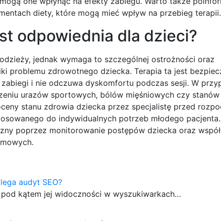
aż mogą one wpłynąć na efekty zabiegu. Warto także poinf
entach diety, które mogą mieć wpływ na przebieg terapii.
est odpowiednia dla dzieci?
odzieży, jednak wymaga to szczególnej ostrożności oraz
i problemu zdrowotnego dziecka. Terapia ta jest bezpiec
je zabiegi i nie odczuwa dyskomfortu podczas sesji. W przy
leczeniu urazów sportowych, bólów mięśniowych czy stanów
ceny stanu zdrowia dziecka przez specjalistę przed rozp
ostosowanego do indywidualnych potrzeb młodego pacjenta
czny poprzez monitorowanie postępów dziecka oraz współ
domowych.
lega audyt SEO?
ej pod kątem jej widoczności w wyszukiwarkach…