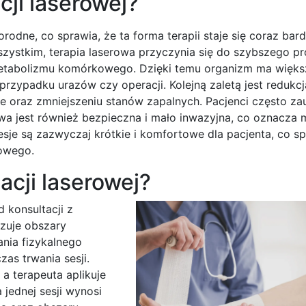
acji laserowej?
norodne, co sprawia, że ta forma terapii staje się coraz bard
szystkim, terapia laserowa przyczynia się do szybszego p
 metabolizmu komórkowego. Dzięki temu organizm ma więks
przypadku urazów czy operacji. Kolejną zaletą jest redukcj
we oraz zmniejszeniu stanów zapalnych. Pacjenci często z
rowa jest również bezpieczna i mało inwazyjna, co oznacza 
je są zazwyczaj krótkie i komfortowe dla pacjenta, co sp
owego.
acji laserowej?
d konsultacji z
azuje obszary
nia fizykalnego
zas trwania sesji.
a terapeuta aplikuje
 jednej sesji wynosi