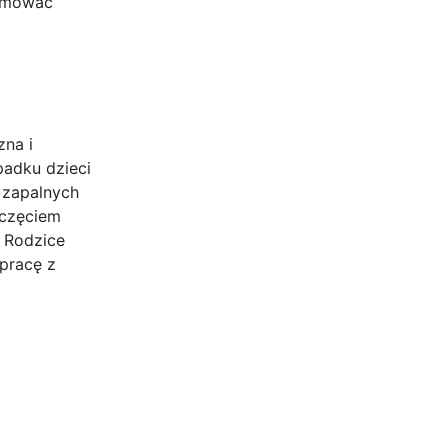
ormować
zna i
padku dzieci
 zapalnych
oczęciem
. Rodzice
pracę z