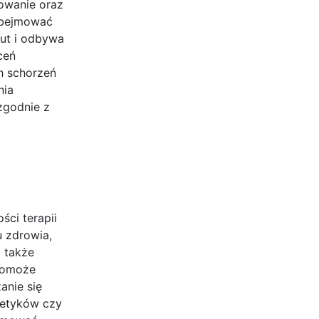
sowanie oraz
 obejmować
nut i odbywa
ceń
h schorzeń
nia
zgodnie z
ści terapii
u zdrowia,
t także
 pomoże
anie się
metyków czy