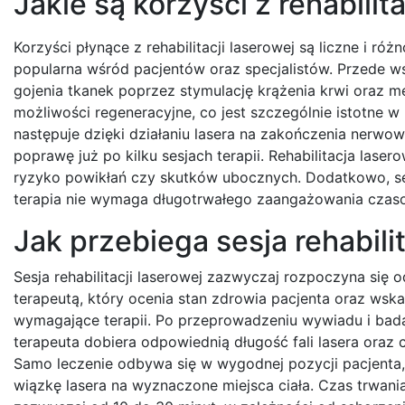
Jakie są korzyści z rehabilit
Korzyści płynące z rehabilitacji laserowej są liczne i róż
popularna wśród pacjentów oraz specjalistów. Przede w
gojenia tkanek poprzez stymulację krążenia krwi oraz
możliwości regeneracyjne, co jest szczególnie istotne w 
następuje dzięki działaniu lasera na zakończenia nerwo
poprawę już po kilku sesjach terapii. Rehabilitacja lase
ryzyko powikłań czy skutków ubocznych. Dodatkowo, ses
terapia nie wymaga długotrwałego zaangażowania czas
Jak przebiega sesja rehabilit
Sesja rehabilitacji laserowej zazwyczaj rozpoczyna się o
terapeutą, który ocenia stan zdrowia pacjenta oraz wsk
wymagające terapii. Po przeprowadzeniu wywiadu i bada
terapeuta dobiera odpowiednią długość fali lasera oraz c
Samo leczenie odbywa się w wygodnej pozycji pacjenta, 
wiązkę lasera na wyznaczone miejsca ciała. Czas trwania