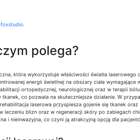
ofoxstudio
.
 czym polega?
zna, która wykorzystuje właściwości światła laserowego d
entrowanej energii świetlnej na obszary ciała wymagające 
bilitacji ortopedycznej, neurologicznej oraz w terapii bólu
w tkanek, co pozwala na skuteczniejsze działanie. W przy
habilitacja laserowa przyspiesza gojenie się tkanek oraz
 leczeniu blizn oraz w regeneracji skóry po zabiegach chi
na i nieinwazyjna, co czyni ją atrakcyjną opcją dla pacjen