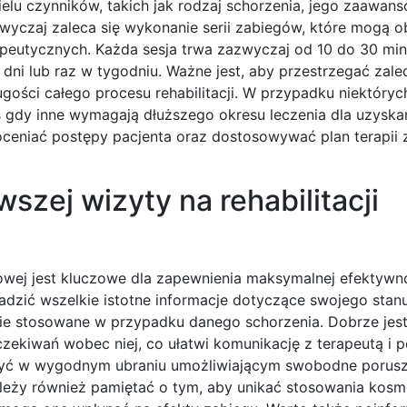
wielu czynników, takich jak rodzaj schorzenia, jego zaawan
azwyczaj zaleca się wykonanie serii zabiegów, które mogą
erapeutycznych. Każda sesja trwa zazwyczaj od 10 do 30 mi
 dni lub raz w tygodniu. Ważne jest, aby przestrzegać zale
gości całego procesu rehabilitacji. W przypadku niektóryc
s gdy inne wymagają dłuższego okresu leczenia dla uzyska
oceniać postępy pacjenta oraz dostosowywać plan terapii 
szej wizyty na rehabilitacji
rowej jest kluczowe dla zapewnienia maksymalnej efektywno
dzić wszelkie istotne informacje dotyczące swojego stan
apie stosowane w przypadku danego schorzenia. Dobrze jes
oczekiwań wobec niej, co ułatwi komunikację z terapeutą i
być w wygodnym ubraniu umożliwiającym swobodne porusz
ależy również pamiętać o tym, aby unikać stosowania kos