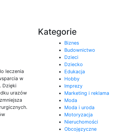
Kategorie
Biznes
Budownictwo
Dzieci
Dziecko
o leczenia
Edukacja
wsparcia w
Hobby
. Dzięki
Imprezy
padku urazów
Marketing i reklama
 zmniejsza
Moda
rurgicznych.
Moda i uroda
tów
Motoryzacja
Nieruchomości
Obcojęzyczne