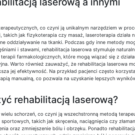
bilitacją laserową a innymi
 terapeutycznych, co czyni ją unikalnym narzędziem w proc
, takich jak fizykoterapia czy masaż, laseroterapia działa 
jne oddziaływanie na tkanki. Podczas gdy inne metody mo
śniami i stawami, rehabilitacja laserowa stymuluje natural
erapii farmakologicznych, które mogą wiązać się z działa
yjna. Warto również zauważyć, że rehabilitacja laserowa m
sza jej efektywność. Na przykład pacjenci często korzysta
terapią manualną, co pozwala na uzyskanie lepszych wynik
yć rehabilitacją laserową?
u wielu schorzeń, co czyni ją wszechstronną metodą terape
portowych, takich jak skręcenia, naciągnięcia czy złamani
enia oraz zmniejszenie bólu i obrzęku. Ponadto rehabilitac