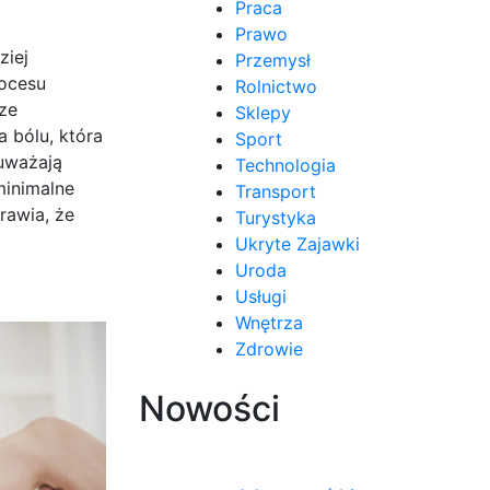
Praca
Prawo
ziej
Przemysł
rocesu
Rolnictwo
ze
Sklepy
a bólu, która
Sport
auważają
Technologia
minimalne
Transport
rawia, że
Turystyka
Ukryte Zajawki
Uroda
Usługi
Wnętrza
Zdrowie
Nowości