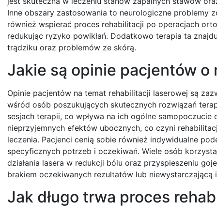
jest skuteczna w leczeniu stanów zapalnych stawów oraz
Inne obszary zastosowania to neurologiczne problemy zd
również wspierać proces rehabilitacji po operacjach ort
redukując ryzyko powikłań. Dodatkowo terapia ta znajdu
trądziku oraz problemów ze skórą.
Jakie są opinie pacjentów o r
Opinie pacjentów na temat rehabilitacji laserowej są z
wśród osób poszukujących skutecznych rozwiązań terap
sesjach terapii, co wpływa na ich ogólne samopoczucie 
nieprzyjemnych efektów ubocznych, co czyni rehabilitac
leczenia. Pacjenci cenią sobie również indywidualne pod
specyficznych potrzeb i oczekiwań. Wiele osób korzystaj
działania lasera w redukcji bólu oraz przyspieszeniu go
brakiem oczekiwanych rezultatów lub niewystarczającą il
Jak długo trwa proces rehabi