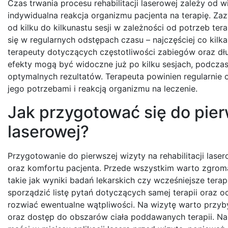
Czas trwania procesu rehabilitacji laserowej zależy od 
indywidualna reakcja organizmu pacjenta na terapię. Z
od kilku do kilkunastu sesji w zależności od potrzeb t
się w regularnych odstępach czasu – najczęściej co kilka
terapeuty dotyczących częstotliwości zabiegów oraz dłu
efekty mogą być widoczne już po kilku sesjach, podcza
optymalnych rezultatów. Terapeuta powinien regularnie 
jego potrzebami i reakcją organizmu na leczenie.
Jak przygotować się do pierw
laserowej?
Przygotowanie do pierwszej wizyty na rehabilitacji lase
oraz komfortu pacjenta. Przede wszystkim warto zgroma
takie jak wyniki badań lekarskich czy wcześniejsze ter
sporządzić listę pytań dotyczących samej terapii oraz 
rozwiać ewentualne wątpliwości. Na wizytę warto przy
oraz dostęp do obszarów ciała poddawanych terapii. N