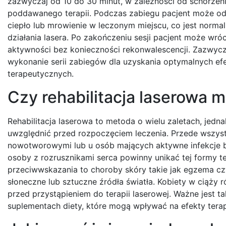
zazwyczaj od 10 do 30 minut, w zależności od schorzen
poddawanego terapii. Podczas zabiegu pacjent może od
ciepło lub mrowienie w leczonym miejscu, co jest norm
działania lasera. Po zakończeniu sesji pacjent może wró
aktywności bez konieczności rekonwalescencji. Zazwycza
wykonanie serii zabiegów dla uzyskania optymalnych e
terapeutycznych.
Czy rehabilitacja laserowa 
Rehabilitacja laserowa to metoda o wielu zaletach, jedn
uwzględnić przed rozpoczęciem leczenia. Przede wszystk
nowotworowymi lub u osób mających aktywne infekcje 
osoby z rozrusznikami serca powinny unikać tej formy te
przeciwwskazania to choroby skóry takie jak egzema czy
słoneczne lub sztuczne źródła światła. Kobiety w ciąży
przed przystąpieniem do terapii laserowej. Ważne jest 
suplementach diety, które mogą wpływać na efekty terap