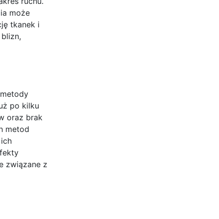
akres ruchu.
pia może
ję tkanek i
blizn,
j metody
ż po kilku
w oraz brak
ch metod
 ich
fekty
ie związane z