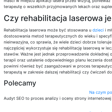
maści w miejscu aplikacji lasera przed wizytą, poniew
terapeutę o wszelkich przyjmowanych lekach oraz suplem
Czy rehabilitacja laserowa j
Rehabilitacja laserowa może być stosowana u
dzieci
i mł
dostosowania metod terapeutycznych do wieku i specyfik
nieinwazyjna, co sprawia, że wiele dzieci dobrze toleru
najczęściej wykorzystuje się rehabilitację laserową w 
stawów. Ważne jest jednak przeprowadzenie dokładnej o
terapii oraz ustalenie odpowiedniego planu leczenia d
powinni również być zaangażowani w proces terapeuty
terapeutą w zakresie dalszej rehabilitacji czy ćwiczeń 
Polecamy
Na czym po
Audyt SEO to proces analizy i oceny strony internetow