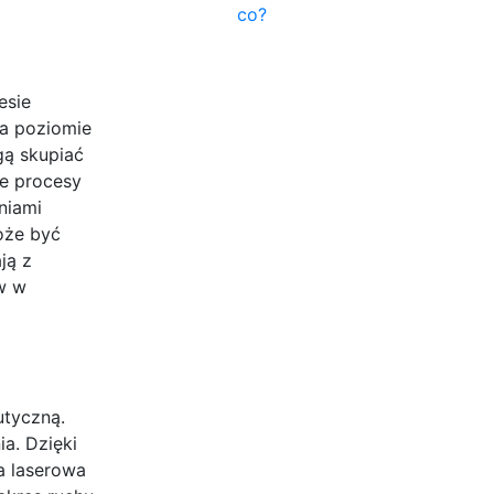
co?
esie
na poziomie
gą skupiać
ne procesy
niami
oże być
ją z
ów w
utyczną.
a. Dzięki
ja laserowa