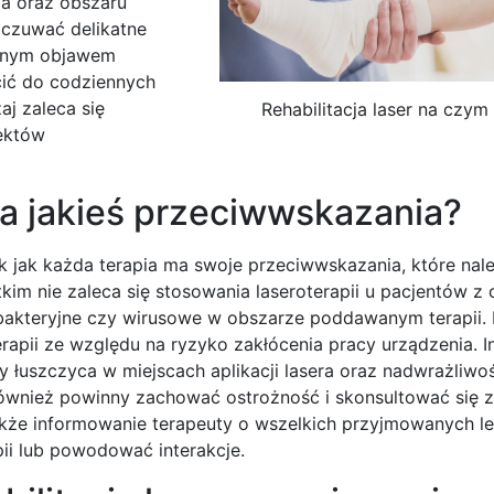
ia oraz obszaru
czuwać delikatne
alnym objawem
cić do codziennych
j zaleca się
Rehabilitacja laser na czym
fektów
ma jakieś przeciwwskazania?
ak jak każda terapia ma swoje przeciwwskazania, które nal
im nie zaleca się stosowania laseroterapii u pacjentów z
bakteryjne czy wirusowe w obszarze poddawanym terapii.
rapii ze względu na ryzyko zakłócenia pracy urządzenia. I
 łuszczyca w miejscach aplikacji lasera oraz nadwrażliwoś
 również powinny zachować ostrożność i skonsultować się 
także informowanie terapeuty o wszelkich przyjmowanych l
ii lub powodować interakcje.