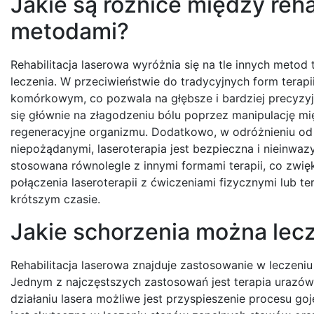
Jakie są różnice między reha
metodami?
Rehabilitacja laserowa wyróżnia się na tle innych metod
leczenia. W przeciwieństwie do tradycyjnych form terapii
komórkowym, co pozwala na głębsze i bardziej precyzy
się głównie na złagodzeniu bólu poprzez manipulację mię
regeneracyjne organizmu. Dodatkowo, w odróżnieniu od t
niepożądanymi, laseroterapia jest bezpieczna i nieinwaz
stosowana równolegle z innymi formami terapii, co zwięk
połączenia laseroterapii z ćwiczeniami fizycznymi lub 
krótszym czasie.
Jakie schorzenia można lecz
Rehabilitacja laserowa znajduje zastosowanie w leczeni
Jednym z najczęstszych zastosowań jest terapia urazów s
działaniu lasera możliwe jest przyspieszenie procesu goj