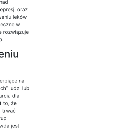
 nad
epresji oraz
waniu leków
uteczne w
e rozwiązuje
a.
eniu
erpiące na
ch” ludzi lub
rcia dla
 to, że
ą trwać
rup
wda jest