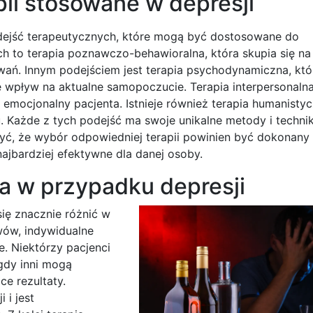
pii stosowane w depresji
podejść terapeutycznych, które mogą być dostosowane do
ch to terapia poznawczo-behawioralna, która skupia się na 
ń. Innym podejściem jest terapia psychodynamiczna, któ
 wpływ na aktualne samopoczucie. Terapia interpersonalna
 emocjonalny pacjenta. Istnieje również terapia humanistyc
. Każde z tych podejść ma swoje unikalne metody i technik
ć, że wybór odpowiedniej terapii powinien być dokonany 
najbardziej efektywne dla danej osoby.
a w przypadku depresji
ię znacznie różnić w
awów, indywidualne
. Niektórzy pacjenci
gdy inni mogą
e rezultaty.
 i jest