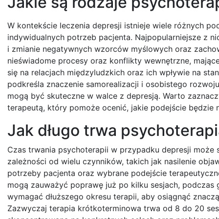
Jakie są rodzaje psychotera
W kontekście leczenia depresji istnieje wiele różnych 
indywidualnych potrzeb pacjenta. Najpopularniejsze z ni
i zmianie negatywnych wzorców myślowych oraz zachowa
nieświadome procesy oraz konflikty wewnętrzne, mające
się na relacjach międzyludzkich oraz ich wpływie na stan
podkreśla znaczenie samorealizacji i osobistego rozwoju
mogą być skuteczne w walce z depresją. Warto zaznaczy
terapeutą, który pomoże ocenić, jakie podejście będzie 
Jak długo trwa psychoterapi
Czas trwania psychoterapii w przypadku depresji może s
zależności od wielu czynników, takich jak nasilenie obj
potrzeby pacjenta oraz wybrane podejście terapeutyczne
mogą zauważyć poprawę już po kilku sesjach, podczas 
wymagać dłuższego okresu terapii, aby osiągnąć znacząc
Zazwyczaj terapia krótkoterminowa trwa od 8 do 20 sesji