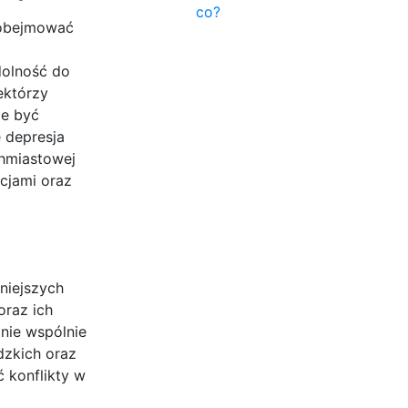
co?
 obejmować
dolność do
ektórzy
że być
 depresja
hmiastowej
cjami oraz
niejszych
oraz ich
nie wspólnie
udzkich oraz
ć konflikty w