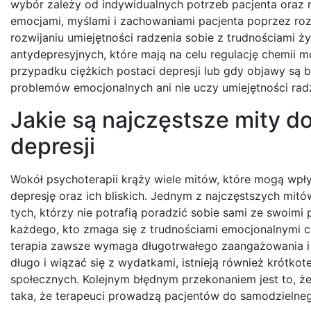
wybór zależy od indywidualnych potrzeb pacjenta oraz n
emocjami, myślami i zachowaniami pacjenta poprzez roz
rozwijaniu umiejętności radzenia sobie z trudnościami ż
antydepresyjnych, które mają na celu regulację chemii 
przypadku ciężkich postaci depresji lub gdy objawy są b
problemów emocjonalnych ani nie uczy umiejętności radz
Jakie są najczęstsze mity d
depresji
Wokół psychoterapii krąży wiele mitów, które mogą wpły
depresję oraz ich bliskich. Jednym z najczęstszych mitów
tych, którzy nie potrafią poradzić sobie sami ze swoimi
każdego, kto zmaga się z trudnościami emocjonalnymi 
terapia zawsze wymaga długotrwałego zaangażowania i 
długo i wiązać się z wydatkami, istnieją również krótk
społecznych. Kolejnym błędnym przekonaniem jest to, że
taka, że terapeuci prowadzą pacjentów do samodzielneg