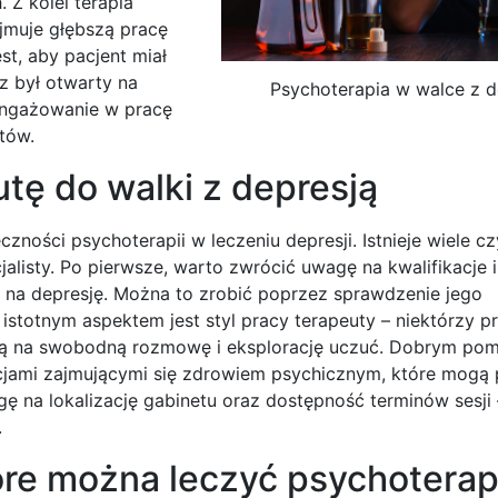
Z kolei terapia
jmuje głębszą pracę
st, aby pacjent miał
az był otwarty na
Psychoterapia w walce z d
aangażowanie w pracę
tów.
tę do walki z depresją
ności psychoterapii w leczeniu depresji. Istnieje wiele c
isty. Po pierwsze, warto zwrócić uwagę na kwalifikacje i
 na depresję. Można to zrobić poprzez sprawdzenie jego
stotnym aspektem jest styl pracy terapeuty – niektórzy pr
iają na swobodną rozmowę i eksplorację uczuć. Dobrym pom
acjami zajmującymi się zdrowiem psychicznym, które mogą 
 na lokalizację gabinetu oraz dostępność terminów sesji 
.
tóre można leczyć psychoterap