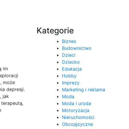
Kategorie
Biznes
Budownictwo
Dzieci
Dziecko
ą im
Edukacja
sploracji
Hobby
a, może
Imprezy
a depresji.
Marketing i reklama
 jak
Moda
 terapeutą,
Moda i uroda
e
Motoryzacja
Nieruchomości
Obcojęzyczne