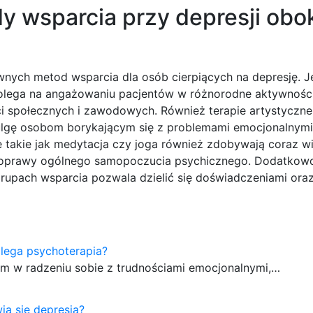
y wsparcia przy depresji obo
tywnych metod wsparcia dla osób cierpiących na depresję. 
a polega na angażowaniu pacjentów w różnorodne aktywnośc
 społecznych i zawodowych. Również terapie artystyczne, 
 ulgę osobom borykającym się z problemami emocjonalnym
ne takie jak medytacja czy joga również zdobywają coraz w
i poprawy ogólnego samopoczucia psychicznego. Dodatkow
upach wsparcia pozwala dzielić się doświadczeniami ora
lega psychoterapia?
om w radzeniu sobie z trudnościami emocjonalnymi,…
a się depresja?