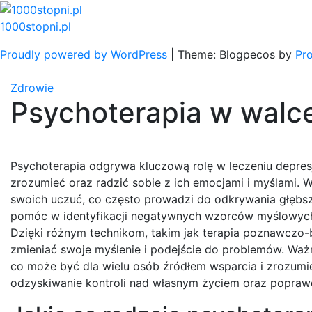
Skip
to
1000stopni.pl
content
Proudly powered by WordPress
|
Theme: Blogpecos by
Pr
Zdrowie
Psychoterapia w walce
Psychoterapia odgrywa kluczową rolę w leczeniu depresji
zrozumieć oraz radzić sobie z ich emocjami i myślami. W
swoich uczuć, co często prowadzi do odkrywania głębsz
pomóc w identyfikacji negatywnych wzorców myślowych 
Dzięki różnym technikom, takim jak terapia poznawczo-be
zmieniać swoje myślenie i podejście do problemów. Ważn
co może być dla wielu osób źródłem wsparcia i zrozum
odzyskiwanie kontroli nad własnym życiem oraz popraw