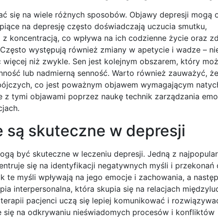
wać się na wiele różnych sposobów. Objawy depresji mogą
rpiące na depresję często doświadczają uczucia smutku,
i z koncentracją, co wpływa na ich codzienne życie oraz z
ęsto występują również zmiany w apetycie i wadze – ni
ć więcej niż zwykle. Sen jest kolejnym obszarem, który mo
enność lub nadmierną senność. Warto również zauważyć, że
bójczych, co jest poważnym objawem wymagającym natyc
e z tymi objawami poprzez naukę technik zarządzania emo
cjach.
e są skuteczne w depresji
mogą być skuteczne w leczeniu depresji. Jedną z najpopular
truje się na identyfikacji negatywnych myśli i przekonań 
k te myśli wpływają na jego emocje i zachowania, a następ
apia interpersonalna, która skupia się na relacjach międzyl
terapii pacjenci uczą się lepiej komunikować i rozwiązywa
e się na odkrywaniu nieświadomych procesów i konfliktów