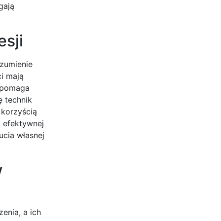
gają
esji
ozumienie
ci mają
a pomaga
ę technik
 korzyścią
z efektywnej
ucia własnej
w
enia, a ich