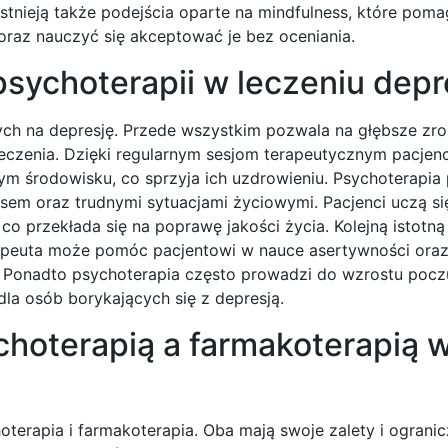
stnieją także podejścia oparte na mindfulness, które poma
raz nauczyć się akceptować je bez oceniania.
psychoterapii w leczeniu depr
cych na depresję. Przede wszystkim pozwala na głębsze zr
 leczenia. Dzięki regularnym sesjom terapeutycznym pacjen
nym środowisku, co sprzyja ich uzdrowieniu. Psychoterapi
esem oraz trudnymi sytuacjami życiowymi. Pacjenci uczą si
co przekłada się na poprawę jakości życia. Kolejną istotną
erapeuta może pomóc pacjentowi w nauce asertywności ora
mi. Ponadto psychoterapia często prowadzi do wzrostu pocz
dla osób borykających się z depresją.
choterapią a farmakoterapią 
oterapia i farmakoterapia. Oba mają swoje zalety i ogranicz