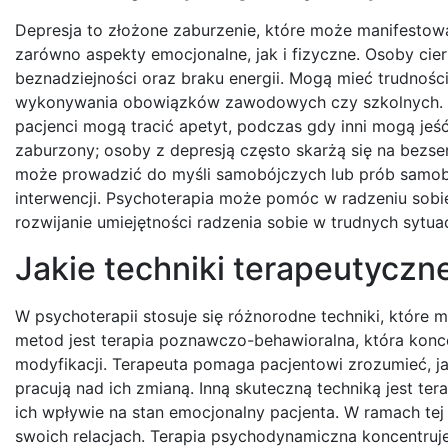
Depresja to złożone zaburzenie, które może manifesto
zarówno aspekty emocjonalne, jak i fizyczne. Osoby cie
beznadziejności oraz braku energii. Mogą mieć trudnośc
wykonywania obowiązków zawodowych czy szkolnych. Cz
pacjenci mogą tracić apetyt, podczas gdy inni mogą jeś
zaburzony; osoby z depresją często skarżą się na bezs
może prowadzić do myśli samobójczych lub prób samo
interwencji. Psychoterapia może pomóc w radzeniu sobi
rozwijanie umiejętności radzenia sobie w trudnych sytua
Jakie techniki terapeutyczn
W psychoterapii stosuje się różnorodne techniki, które 
metod jest terapia poznawczo-behawioralna, która koncen
modyfikacji. Terapeuta pomaga pacjentowi zrozumieć, ja
pracują nad ich zmianą. Inną skuteczną techniką jest ter
ich wpływie na stan emocjonalny pacjenta. W ramach tej 
swoich relacjach. Terapia psychodynamiczna koncentruj