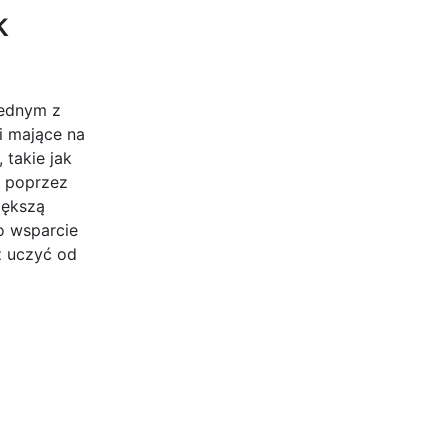
k
Jednym z
i mające na
takie jak
i poprzez
iększą
o wsparcie
z uczyć od