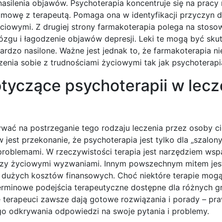
asilenia objawów. Psychoterapia koncentruje się na pracy
mowę z terapeutą. Pomaga ona w identyfikacji przyczyn d
yciowymi. Z drugiej strony farmakoterapia polega na stoso
mózgu i łagodzenie objawów depresji. Leki te mogą być sk
ardzo nasilone. Ważne jest jednak to, że farmakoterapia ni
enia sobie z trudnościami życiowymi tak jak psychoterapi
otyczące psychoterapii w lecz
wać na postrzeganie tego rodzaju leczenia przez osoby ci
 jest przekonanie, że psychoterapia jest tylko dla „szalony
 problemami. W rzeczywistości terapia jest narzędziem wspa
czy życiowymi wyzwaniami. Innym powszechnym mitem jest
dużych kosztów finansowych. Choć niektóre terapie mog
oterminowe podejścia terapeutyczne dostępne dla różnych g
 terapeuci zawsze dają gotowe rozwiązania i porady – pra
o odkrywania odpowiedzi na swoje pytania i problemy.