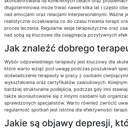
skoncentrowana na konkretnych celach oraz problemach. 
długoterminowa może trwać nawet kilka lat i często obe
nad emocjami oraz relacjami interpersonalnymi. Ważne je
realistyczne oczekiwania co do czasu trwania terapii or
proces leczenia. Regularne sesje terapeutyczne oraz z
nad sobą są kluczowe dla osiągnięcia pozytywnych efek
Jak znaleźć dobrego terapeu
Wybór odpowiedniego terapeuty jest kluczowy dla skutecz
które warto wziąć pod uwagę podczas poszukiwań specjal
doświadczenie terapeuty w pracy z osobami cierpiącymi
wykształcenia oraz certyfikatów zawodowych. Kolejnym i
bardziej strukturalne podejścia, podczas gdy inni staw
także skonsultowanie się z innymi osobami lub organiz
sprawdzonych specjalistów. Warto również zwrócić uwagę
regularność spotkań jest istotna dla efektywności terapii
Jakie są objawy depresji, k