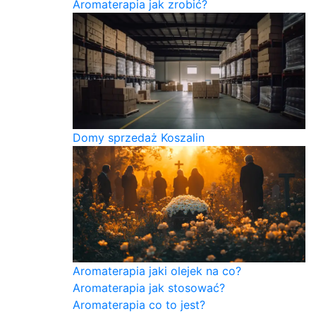
Aromaterapia jak zrobić?
Domy sprzedaż Koszalin
Aromaterapia jaki olejek na co?
Aromaterapia jak stosować?
Aromaterapia co to jest?