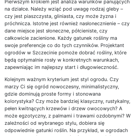
Pierwszym krokiem jest analiza warunków panujących
na działce. Należy wziąć pod uwagę rodzaj gleby –
czy jest piaszczysta, gliniasta, czy może żyzna i
próchnicza. Istotne jest również nasłonecznienie – czy
dane miejsce jest słoneczne, półcieniste, czy
całkowicie zacienione. Każdy gatunek rośliny ma
swoje preferencje co do tych czynników. Projektant
ogrodów w Szczecinie pomoże dobrać rośliny, które
będą optymalnie rosły w konkretnych warunkach,
zapewniając im najlepszy start i długowieczność.
Kolejnym ważnym kryterium jest styl ogrodu. Czy
marzy Ci się ogród nowoczesny, minimalistyczny,
gdzie dominują proste formy i stonowana
kolorystyka? Czy może bardziej klasyczny, rustykalny,
pełen kwitnących krzewów i drzew owocowych? A
może egzotyczny, z palmami i trawami ozdobnymi? W
zależności od wybranego stylu, dobiera się
odpowiednie gatunki roślin. Na przykład, w ogrodach