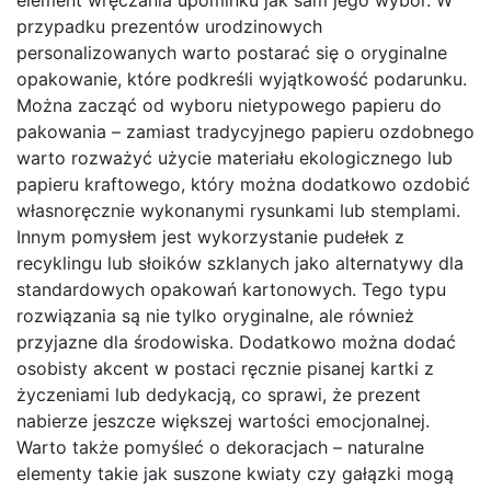
element wręczania upominku jak sam jego wybór. W
przypadku prezentów urodzinowych
personalizowanych warto postarać się o oryginalne
opakowanie, które podkreśli wyjątkowość podarunku.
Można zacząć od wyboru nietypowego papieru do
pakowania – zamiast tradycyjnego papieru ozdobnego
warto rozważyć użycie materiału ekologicznego lub
papieru kraftowego, który można dodatkowo ozdobić
własnoręcznie wykonanymi rysunkami lub stemplami.
Innym pomysłem jest wykorzystanie pudełek z
recyklingu lub słoików szklanych jako alternatywy dla
standardowych opakowań kartonowych. Tego typu
rozwiązania są nie tylko oryginalne, ale również
przyjazne dla środowiska. Dodatkowo można dodać
osobisty akcent w postaci ręcznie pisanej kartki z
życzeniami lub dedykacją, co sprawi, że prezent
nabierze jeszcze większej wartości emocjonalnej.
Warto także pomyśleć o dekoracjach – naturalne
elementy takie jak suszone kwiaty czy gałązki mogą