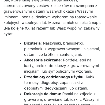
spersonalizowany zestaw kieliszków do szampana z
grawerowanymi datami ważnych okazji i Waszymi
imionami, będzie idealnym wyborem na toastowanie
kolejnych wspólnych lat. Można na nich umieścić napis
„Na kolejne XX lat razem” lub Wasz wspólny, zabawny
cytat.
Biżuteria:
Naszyjniki, bransoletki,
pierścionki z wygrawerowanymi inicjałami,
datami lub krótkimi sentencjami.
Akcesoria skórzane:
Portfele, etui na
karty, breloki do kluczy z grawerowanymi
inicjałami lub symbolicznymi wzorami.
Przedmioty codziennego użytku:
Kubki,
termosy, długopisy, zapalniczki z
osobistymi dedykacjami lub datami.
Dekoracje do domu:
Ramki na zdjęcia z
grawerem, drewniane tabliczki z Waszymi
imionami i datą ślubu, ozdobne szkatułki.