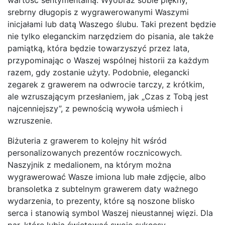
srebrny długopis z wygrawerowanymi Waszymi
inicjałami lub datą Waszego ślubu. Taki prezent będzie
nie tylko eleganckim narzędziem do pisania, ale także
pamiątką, która będzie towarzyszyć przez lata,
przypominając o Waszej wspólnej historii za każdym
razem, gdy zostanie użyty. Podobnie, elegancki
zegarek z grawerem na odwrocie tarczy, z krótkim,
ale wzruszającym przesłaniem, jak „Czas z Tobą jest
najcenniejszy”, z pewnością wywoła uśmiech i
wzruszenie.
Biżuteria z grawerem to kolejny hit wśród
personalizowanych prezentów rocznicowych.
Naszyjnik z medalionem, na którym można
wygrawerować Wasze imiona lub małe zdjęcie, albo
bransoletka z subtelnym grawerem daty ważnego
wydarzenia, to prezenty, które są noszone blisko
serca i stanowią symbol Waszej nieustannej więzi. Dla
par, które lubią świętować swoje sukcesy,