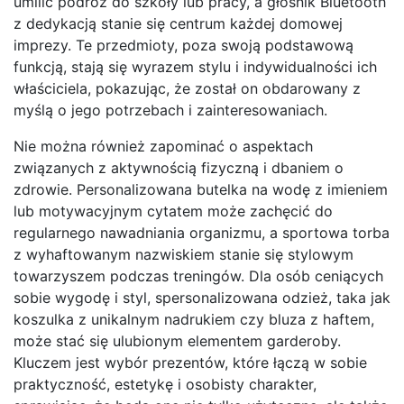
umilić podróż do szkoły lub pracy, a głośnik Bluetooth
z dedykacją stanie się centrum każdej domowej
imprezy. Te przedmioty, poza swoją podstawową
funkcją, stają się wyrazem stylu i indywidualności ich
właściciela, pokazując, że został on obdarowany z
myślą o jego potrzebach i zainteresowaniach.
Nie można również zapominać o aspektach
związanych z aktywnością fizyczną i dbaniem o
zdrowie. Personalizowana butelka na wodę z imieniem
lub motywacyjnym cytatem może zachęcić do
regularnego nawadniania organizmu, a sportowa torba
z wyhaftowanym nazwiskiem stanie się stylowym
towarzyszem podczas treningów. Dla osób ceniących
sobie wygodę i styl, spersonalizowana odzież, taka jak
koszulka z unikalnym nadrukiem czy bluza z haftem,
może stać się ulubionym elementem garderoby.
Kluczem jest wybór prezentów, które łączą w sobie
praktyczność, estetykę i osobisty charakter,