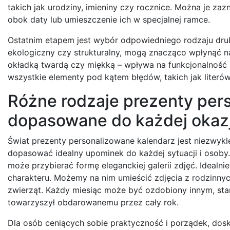
takich jak urodziny, imieniny czy rocznice. Można je za
obok daty lub umieszczenie ich w specjalnej ramce.
Ostatnim etapem jest wybór odpowiedniego rodzaju druku
ekologiczny czy strukturalny, mogą znacząco wpłynąć na
okładką twardą czy miękką – wpływa na funkcjonalność i
wszystkie elementy pod kątem błędów, takich jak literó
Różne rodzaje prezenty per
dopasowane do każdej okazj
Świat prezenty personalizowane kalendarz jest niezwykl
dopasować idealny upominek do każdej sytuacji i osoby.
może przybierać formę eleganckiej galerii zdjęć. Idealni
charakteru. Możemy na nim umieścić zdjęcia z rodzinnyc
zwierząt. Każdy miesiąc może być ozdobiony innym, sta
towarzyszył obdarowanemu przez cały rok.
Dla osób ceniących sobie praktyczność i porządek, dos