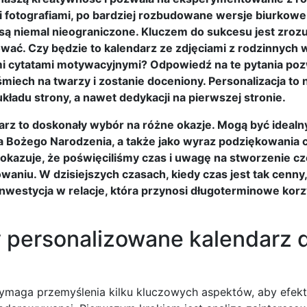
 fotografiami, po bardziej rozbudowane wersje biurkowe
są niemal nieograniczone. Kluczem do sukcesu jest zrozu
ać. Czy będzie to kalendarz ze zdjęciami z rodzinnych w
mi cytatami motywacyjnymi? Odpowiedź na te pytania po
iech na twarzy i zostanie doceniony. Personalizacja to n
układu strony, a nawet dedykacji na pierwszej stronie.
arz to doskonały wybór na różne okazje. Mogą być ideal
ta Bożego Narodzenia, a także jako wyraz podziękowania 
 pokazuje, że poświęciliśmy czas i uwagę na stworzenie c
aniu. W dzisiejszych czasach, kiedy czas jest tak cenny,
inwestycja w relacje, która przynosi długoterminowe korz
 personalizowane kalendarz d
ymaga przemyślenia kilku kluczowych aspektów, aby efek