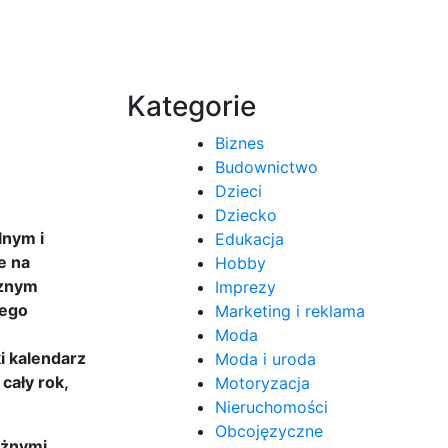
Kategorie
Biznes
Budownictwo
Dzieci
Dziecko
lnym i
Edukacja
e na
Hobby
cznym
Imprezy
iego
Marketing i reklama
Moda
i kalendarz
Moda i uroda
cały rok,
Motoryzacja
Nieruchomości
Obcojęzyczne
óżnymi