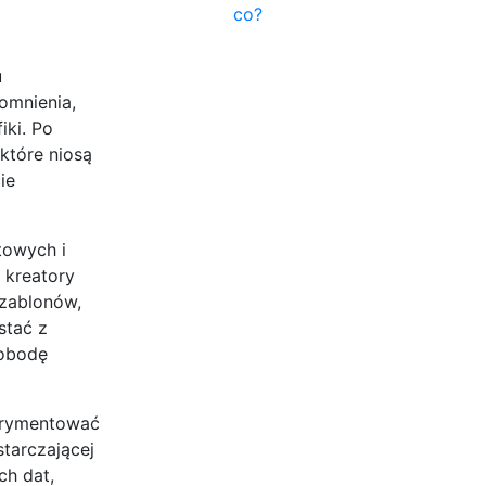
co?
u
omnienia,
iki. Po
które niosą
ie
towych i
 kreatory
szablonów,
stać z
wobodę
perymentować
tarczającej
ch dat,