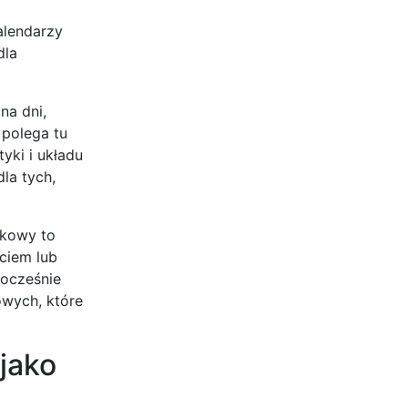
alendarzy
dla
na dni,
 polega tu
yki i układu
la tych,
nkowy to
ciem lub
nocześnie
owych, które
jako