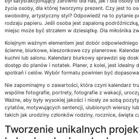
był satysfakcjonujący zarówno dla nas, jak i dla osoby 
życia osoby, dla której tworzymy prezent. Czy jest to o
swobodny, artystyczny styl? Odpowiedź na to pytanie p
rodzaju papieru. Jeśli osoba jest zapaloną podróżniczką
miejsc może być strzałem w dziesiątkę. Dla miłośnika zwi
Kolejnym ważnym elementem jest dobór odpowiedniego fo
ścienne, biurkowe, kieszonkowe czy planerowe. Kalenda
kuchni lub salonu. Kalendarz biurkowy sprawdzi się dos
dostęp do planów i notatek. Planer, z kolei, jest idealn
spotkań i celów. Wybór formatu powinien być dopasow
Nie zapominajmy o zawartości, która czyni kalendarz tr
wspólne fotografie, portrety, fotografie z wakacji, ur
Ważne, aby były wysokiej jakości i niosły ze sobą poz
cytatów, motywujących sentencji, ulubionych wierszy lu
takich jak urodziny członków rodziny, rocznice, święt
Tworzenie unikalnych proje