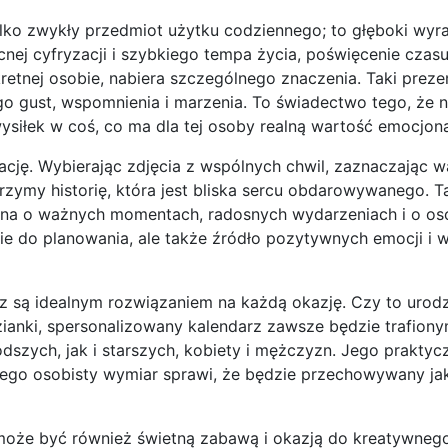
lko zwykły przedmiot użytku codziennego; to głęboki wyraz
nej cyfryzacji i szybkiego tempa życia, poświęcenie czas
etnej osobie, nabiera szczególnego znaczenia. Taki preze
 gust, wspomnienia i marzenia. To świadectwo tego, że n
 wysiłek w coś, co ma dla tej osoby realną wartość emocjona
rację. Wybierając zdjęcia z wspólnych chwil, zaznaczając w
rzymy historię, która jest bliska sercu obdarowywanego. T
omina o ważnych momentach, radosnych wydarzeniach i o oso
ie do planowania, ale także źródło pozytywnych emocji i 
z są idealnym rozwiązaniem na każdą okazję. Czy to urodzi
zianki, spersonalizowany kalendarz zawsze będzie trafio
dszych, jak i starszych, kobiety i mężczyzn. Jego praktyc
 jego osobisty wymiar sprawi, że będzie przechowywany ja
może być również świetną zabawą i okazją do kreatywneg