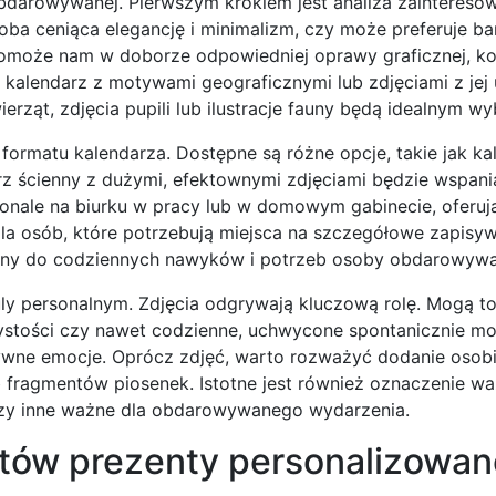
obdarowywanej. Pierwszym krokiem jest analiza zainteresow
soba ceniąca elegancję i minimalizm, czy może preferuje ba
omoże nam w doborze odpowiedniej oprawy graficznej, kol
, kalendarz z motywami geograficznymi lub zdjęciami z jej
erząt, zdjęcia pupili lub ilustracje fauny będą idealnym w
rmatu kalendarza. Dostępne są różne opcje, takie jak ka
rz ścienny z dużymi, efektownymi zdjęciami będzie wspan
konale na biurku w pracy lub w domowym gabinecie, oferuj
y dla osób, które potrzebują miejsca na szczegółowe zapisy
any do codziennych nawyków i potrzeb osoby obdarowywa
uly personalnym. Zdjęcia odgrywają kluczową rolę. Mogą t
oczystości czy nawet codzienne, uchwycone spontanicznie m
ytywne emocje. Oprócz zdjęć, warto rozważyć dodanie osob
b fragmentów piosenek. Istotne jest również oznaczenie wa
a czy inne ważne dla obdarowywanego wydarzenia.
któw prezenty personalizowan