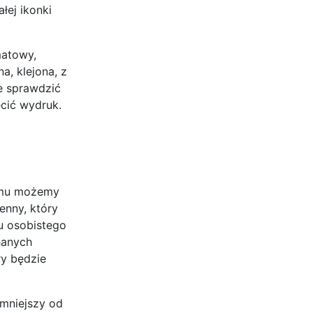
łej ikonki
matowy,
a, klejona, z
e sprawdzić
ecić wydruk.
zemu możemy
enny, który
zu osobistego
hanych
ry będzie
 mniejszy od