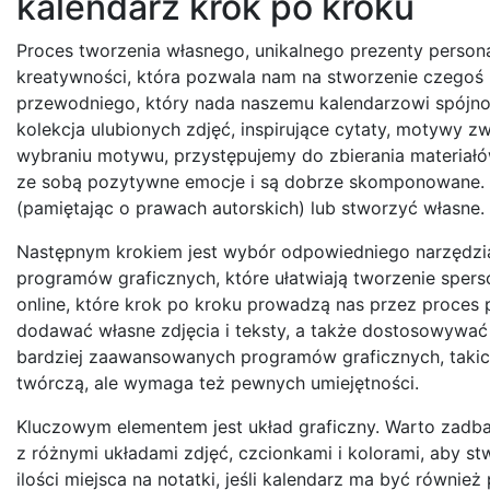
kalendarz krok po kroku
Proces tworzenia własnego, unikalnego prezenty persona
kreatywności, która pozwala nam na stworzenie czego
przewodniego, który nada naszemu kalendarzowi spójnoś
kolekcja ulubionych zdjęć, inspirujące cytaty, motywy 
wybraniu motywu, przystępujemy do zbierania materiałów
ze sobą pozytywne emocje i są dobrze skomponowane. Je
(pamiętając o prawach autorskich) lub stworzyć własne.
Następnym krokiem jest wybór odpowiedniego narzędzia d
programów graficznych, które ułatwiają tworzenie sperso
online, które krok po kroku prowadzą nas przez proce
dodawać własne zdjęcia i teksty, a także dostosowywać
bardziej zaawansowanych programów graficznych, takich
twórczą, ale wymaga też pewnych umiejętności.
Kluczowym elementem jest układ graficzny. Warto zadba
z różnymi układami zdjęć, czcionkami i kolorami, aby s
ilości miejsca na notatki, jeśli kalendarz ma być równ