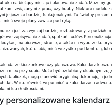
ut oka na bieżący miesiąc i planowanie zadań. Możemy go
grafikami związanymi z pracą czy hobby. Niektóre modele k
ni je jeszcze bardziej funkcjonalnymi. To świetny prezent 
i mieć swoje plany zawsze pod ręką.
lendarza jest zazwyczaj bardziej rozbudowany, z podziałem 
gółowe zapisywanie zadań, spotkań i celów. Personalizacja
dykacji na pierwszej stronie, a także na wyborze koloryst
nizowanych, które lubią mieć wszystko pod kontrolą, lub d
 kalendarze kieszonkowe czy planszowe. Kalendarz kieszo
można mieć przy sobie. Może być ozdobiony ulubionym zdję
ych tabliczek, mogą stanowić oryginalną dekorację, a jed
ych dat. Warto również wspomnieć o kalendarzach adwent
kami lub słodkościami.
ty personalizowane kalendarz 