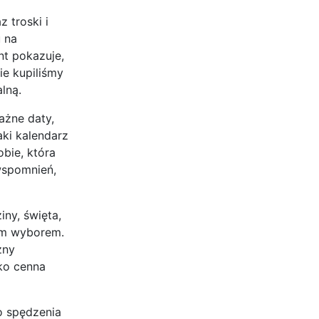
 troski i
u na
nt pokazuje,
ie kupiliśmy
lną.
ażne daty,
aki kalendarz
bie, która
wspomnień,
ny, święta,
nym wyborem.
zny
ko cenna
o spędzenia