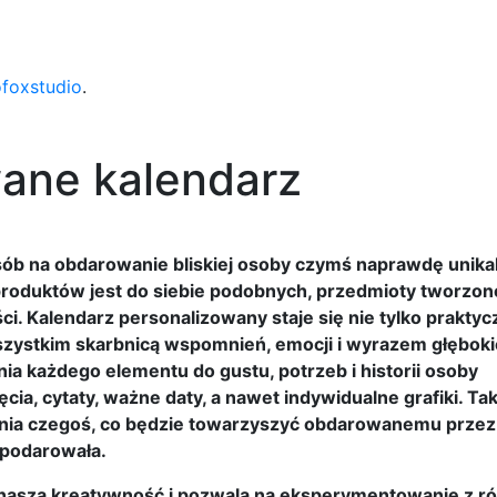
ofoxstudio
.
wane kalendarz
sób na obdarowanie bliskiej osoby czymś naprawdę unika
produktów jest do siebie podobnych, przedmioty tworzon
i. Kalendarz personalizowany staje się nie tylko prakty
szystkim skarbnicą wspomnień, emocji i wyrazem głębok
a każdego elementu do gustu, potrzeb i historii osoby
a, cytaty, ważne daty, a nawet indywidualne grafiki. Tak
enia czegoś, co będzie towarzyszyć obdarowanemu przez 
 podarowała.
e naszą kreatywność i pozwala na eksperymentowanie z r