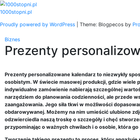
Skip
to
1000stopni.pl
content
Proudly powered by WordPress
|
Theme: Blogpecos by
Pr
Biznes
Prezenty personalizo
Prezenty personalizowane kalendarz to niezwykły spo
osobistym. W świecie masowej produkcji, gdzie wiele 
indywidualne zamówienie nabierają szczególnej wartośc
narzędziem do planowania codzienności, ale przede w
zaangażowania. Jego siła tkwi w możliwości dopasowani
obdarowywanej. Możemy na nim umieścić ulubione zdjęci
odzwierciedla naszą troskę o szczegóły i chęć stworz
przypominając o ważnych chwilach i o osobie, która go
Tworzenie takiego prezentu to proces, który angażuj