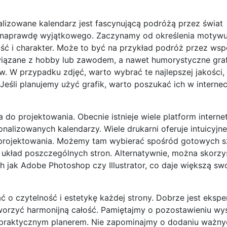
lizowane kalendarz jest fascynującą podróżą przez świat
ś naprawdę wyjątkowego. Zaczynamy od określenia motyw
ć i charakter. Może to być na przykład podróż przez wsp
związane z hobby lub zawodem, a nawet humorystyczne graf
. W przypadku zdjęć, warto wybrać te najlepszej jakości, 
śli planujemy użyć grafik, warto poszukać ich w internec
o projektowania. Obecnie istnieje wiele platform interne
nalizowanych kalendarzy. Wiele drukarni oferuje intuicyjne
s projektowania. Możemy tam wybierać spośród gotowych 
 układ poszczególnych stron. Alternatywnie, można skorzy
 jak Adobe Photoshop czy Illustrator, co daje większą s
ć o czytelność i estetykę każdej strony. Dobrze jest eks
tworzyć harmonijną całość. Pamiętajmy o pozostawieniu wys
ież praktycznym planerem. Nie zapominajmy o dodaniu ważny