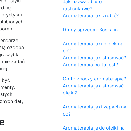
ań i stylu
Jak nazwać biuro
rdziej
rachunkowe?
orystyki i
Aromaterapia jak zrobić?
 ulubionych
yborem.
Domy sprzedaż Koszalin
lendarze
Aromaterapia jaki olejek na
iałą ozdobą
co?
ąc szybki
Aromaterapia jak stosować?
wanie zadań,
Aromaterapia co to jest?
nej.
Co to znaczy aromaterapia?
o być
Aromaterapia jak stosować
omenty.
olejki?
istych
żnych dat,
Aromaterapia jaki zapach na
co?
e
Aromaterapia jakie olejki na