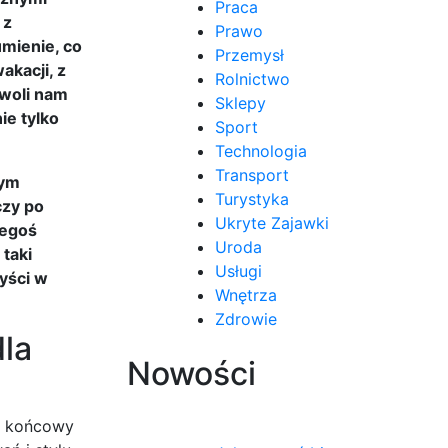
Praca
 z
Prawo
mienie, co
Przemysł
akacji, z
Rolnictwo
zwoli nam
Sklepy
ie tylko
Sport
Technologia
Transport
nym
Turystyka
czy po
Ukryte Zajawki
zegoś
Uroda
 taki
Usługi
yści w
Wnętrza
Zdrowie
la
Nowości
t końcowy