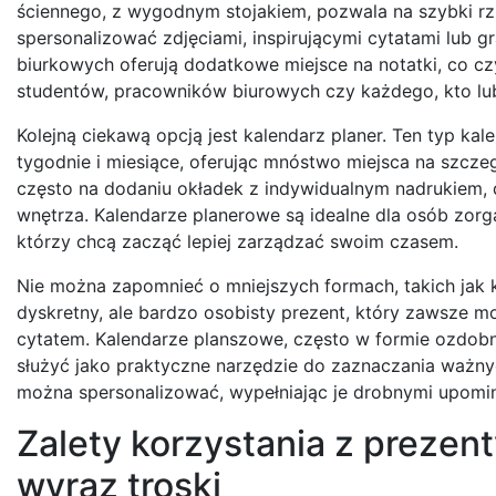
ściennego, z wygodnym stojakiem, pozwala na szybki rz
spersonalizować zdjęciami, inspirującymi cytatami lub 
biurkowych oferują dodatkowe miejsce na notatki, co czy
studentów, pracowników biurowych czy każdego, kto lub
Kolejną ciekawą opcją jest kalendarz planer. Ten typ ka
tygodnie i miesiące, oferując mnóstwo miejsca na szcze
często na dodaniu okładek z indywidualnym nadrukiem, de
wnętrza. Kalendarze planerowe są idealne dla osób zorga
którzy chcą zacząć lepiej zarządzać swoim czasem.
Nie można zapomnieć o mniejszych formach, takich jak
dyskretny, ale bardzo osobisty prezent, który zawsze 
cytatem. Kalendarze planszowe, często w formie ozdobn
służyć jako praktyczne narzędzie do zaznaczania ważn
można spersonalizować, wypełniając je drobnymi upomin
Zalety korzystania z prezen
wyraz troski