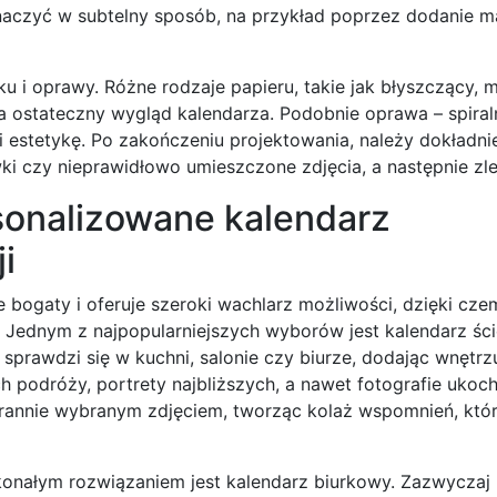
znaczyć w subtelny sposób, na przykład poprzez dodanie ma
 i oprawy. Różne rodzaje papieru, takie jak błyszczący, 
 ostateczny wygląd kalendarza. Podobnie oprawa – spiraln
 estetykę. Po zakończeniu projektowania, należy dokładni
wki czy nieprawidłowo umieszczone zdjęcia, a następnie zl
sonalizowane kalendarz
i
e bogaty i oferuje szeroki wachlarz możliwości, dzięki c
 Jednym z najpopularniejszych wyborów jest kalendarz ści
e sprawdzi się w kuchni, salonie czy biurze, dodając wnętr
h podróży, portrety najbliższych, a nawet fotografie ukoc
rannie wybranym zdjęciem, tworząc kolaż wspomnień, któ
konałym rozwiązaniem jest kalendarz biurkowy. Zazwyczaj