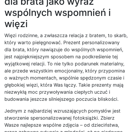
dla brata jako wyraz
wspólnych wspomnień i
więzi
Więzi rodzinne, a zwłaszcza relacja z bratem, to skarb,
który warto pielęgnować. Prezent personalizowany
dla brata, który nawiązuje do wspólnych wspomnień,
jest najpiękniejszym sposobem na podkreślenie tej
wyjątkowej relacji. To nie tylko podarunek materialny,
ale przede wszystkim emocjonalny, który przypomina
o ważnych momentach, wspólnie spędzonym czasie i
głębokiej więzi, która Was łączy. Takie prezenty mają
niezwykłą moc przywoływania ciepłych uczuć i
budowania jeszcze silniejszego poczucia bliskości.
Jednym z najbardziej wzruszających pomysłów jest
stworzenie spersonalizowanej fotoksiążki. Zbierz
Wasze najlepsze wspólne zdjęcia – od dzieciństwa,
przez zabawne sytuacje z młodości, aż po niedawne