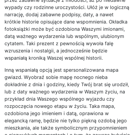
wypady czy rodzinne uroczystości. Ułóż je w logiczną
narrację, dodaj zabawne podpisy, daty, a nawet
krótkie historie opisujące dane wspomnienia. Okładka
fotoksiążki może być ozdobiona Waszymi imionami,
datą ważnego wydarzenia lub wspólnym, ulubionym
cytatem. Taki prezent z pewnością wywoła falę
wzruszenia i nostalgii, a jednocześnie będzie
wspaniałą kroniką Waszej wspólnej historii.
Inną wspaniałą opcją jest spersonalizowana mapa
gwiazd. Wyobraź sobie mapę nocnego nieba
dokładnie z dnia i godziny, kiedy Twój brat się urodził,
lub z daty ważnego wydarzenia w Waszym życiu, na
przykład dnia Waszego wspólnego wyjazdu czy
rozpoczęcia nowego etapu w życiu. Taka mapa,
ozdobiona jego imieniem i datą, oprawiona w
elegancką ramę, będzie nie tylko piękną ozdobą jego
mieszkania, ale także symbolicznym przypomnieniem
o niezwykłych momentach i o tym, że zawsze byłyście