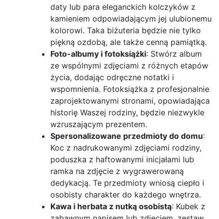
daty lub para eleganckich kolczyków z
kamieniem odpowiadającym jej ulubionemu
kolorowi. Taka biżuteria będzie nie tylko
piękną ozdobą, ale także cenną pamiątką.
Foto-albumy i fotoksiążki
: Stwórz album
ze wspólnymi zdjęciami z różnych etapów
życia, dodając odręczne notatki i
wspomnienia. Fotoksiążka z profesjonalnie
zaprojektowanymi stronami, opowiadająca
historię Waszej rodziny, będzie niezwykle
wzruszającym prezentem.
Spersonalizowane przedmioty do domu
:
Koc z nadrukowanymi zdjęciami rodziny,
poduszka z haftowanymi inicjałami lub
ramka na zdjęcie z wygrawerowaną
dedykacją. Te przedmioty wniosą ciepło i
osobisty charakter do każdego wnętrza.
Kawa i herbata z nutką osobistą
: Kubek z
zabawnym napisem lub zdjęciem, zestaw