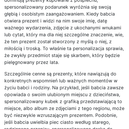
dominują prezenty kupowane z pośpiechu,
spersonalizowany podarunek wyróżnia się swoją
głębią i osobistym zaangażowaniem. Kiedy babcia
otwiera prezent i widzi na nim swoje imię, datę
ważnego wydarzenia, zdjęcie z ukochanymi wnukami
lub cytat, który ma dla niej szczególne znaczenie, wie,
że ten prezent został stworzony z myślą o niej, z
miłością i troską. To właśnie ta personalizacja sprawia,
że zwykły przedmiot staje się skarbem, który będzie
pielęgnowany przez lata.
Szczególnie cenne są prezenty, które nawiązują do
konkretnych wspomnień lub ważnych momentów w
życiu babci i rodziny. Na przykład, jeśli babcia zawsze
opowiada o swoim ulubionym miejscu z dzieciństwa,
spersonalizowany kubek z grafiką przedstawiającą to
miejsce, albo album ze zdjęciami z tego regionu, może
być niezwykle wzruszającym prezentem. Podobnie,
jeśli babcia uwielbia piec ciasto według starego,