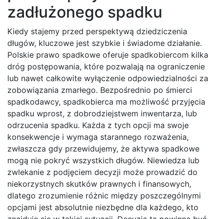
zadłużonego spadku
Kiedy stajemy przed perspektywą dziedziczenia
długów, kluczowe jest szybkie i świadome działanie.
Polskie prawo spadkowe oferuje spadkobiercom kilka
dróg postępowania, które pozwalają na ograniczenie
lub nawet całkowite wyłączenie odpowiedzialności za
zobowiązania zmarłego. Bezpośrednio po śmierci
spadkodawcy, spadkobierca ma możliwość przyjęcia
spadku wprost, z dobrodziejstwem inwentarza, lub
odrzucenia spadku. Każda z tych opcji ma swoje
konsekwencje i wymaga starannego rozważenia,
zwłaszcza gdy przewidujemy, że aktywa spadkowe
mogą nie pokryć wszystkich długów. Niewiedza lub
zwlekanie z podjęciem decyzji może prowadzić do
niekorzystnych skutków prawnych i finansowych,
dlatego zrozumienie różnic między poszczególnymi
opcjami jest absolutnie niezbędne dla każdego, kto
znajduje się w takiej sytuacji. Decyzja ta powinna być