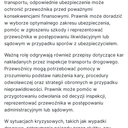
transportu, odpowiednie ubezpieczenie może
ochronić przewoźnika przed poważnymi
konsekwencjami finansowymi. Prawnik może doradzić
w wyborze optymalnego zakresu ubezpieczenia,
pomóc w zgłoszeniu szkody i reprezentować
przewoźnika w postępowaniu likwidacyjnym lub
sądowym w przypadku sporów z ubezpieczycielem.
Ważną rolę odgrywają również przepisy dotyczące kar
nakładanych przez inspekcje transportu drogowego.
Przewoźnicy mogą potrzebować pomocy w
zrozumieniu podstaw nałożenia kary, procedury
odwoławczej oraz strategii obronnych w przypadku
nieprawidłowości. Prawnik może pomóc w
przygotowaniu odwołania od decyzji inspekcji,
reprezentować przewoźnika w postępowaniu
administracyjnym lub sądowym.
W sytuacjach kryzysowych, takich jak wypadki
drogowe, zatrzymanie pojazdu przez służby, czy