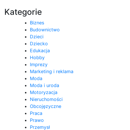
wpisu
Kategorie
Biznes
Budownictwo
Dzieci
Dziecko
Edukacja
Hobby
Imprezy
Marketing i reklama
Moda
Moda i uroda
Motoryzacja
Nieruchomości
Obcojęzyczne
Praca
Prawo
Przemysł