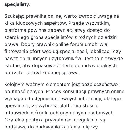
specjalisty.
Szukając prawnika online, warto zwrócić uwagę na
kilka kluczowych aspektów. Przede wszystkim,
platforma powinna zapewniać łatwy dostęp do
szerokiego grona specjalistów z różnych dziedzin
prawa. Dobry prawnik online forum umożliwia
filtrowanie ofert według specjalizacji, lokalizacji czy
nawet opinii innych użytkowników. Jest to niezwykle
istotne, aby dopasować ofertę do indywidualnych
potrzeb i specyfiki danej sprawy.
Kolejnym ważnym elementem jest bezpieczeństwo i
poufność danych. Proces konsultacji prawnych online
wymaga udostępnienia pewnych informacji, dlatego
upewnij się, że wybrana platforma stosuje
odpowiednie środki ochrony danych osobowych.
Czytelna polityka prywatności i regulamin są
podstawą do budowania zaufania między