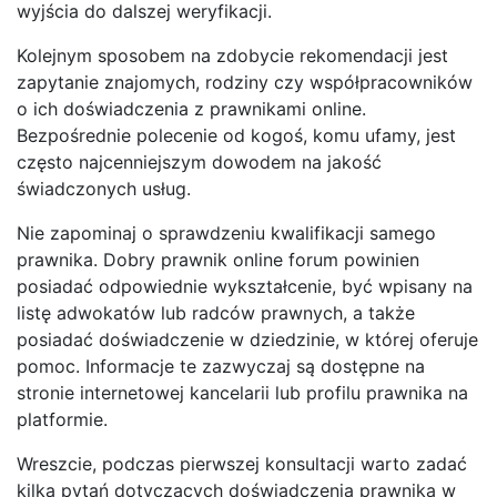
wyjścia do dalszej weryfikacji.
Kolejnym sposobem na zdobycie rekomendacji jest
zapytanie znajomych, rodziny czy współpracowników
o ich doświadczenia z prawnikami online.
Bezpośrednie polecenie od kogoś, komu ufamy, jest
często najcenniejszym dowodem na jakość
świadczonych usług.
Nie zapominaj o sprawdzeniu kwalifikacji samego
prawnika. Dobry prawnik online forum powinien
posiadać odpowiednie wykształcenie, być wpisany na
listę adwokatów lub radców prawnych, a także
posiadać doświadczenie w dziedzinie, w której oferuje
pomoc. Informacje te zazwyczaj są dostępne na
stronie internetowej kancelarii lub profilu prawnika na
platformie.
Wreszcie, podczas pierwszej konsultacji warto zadać
kilka pytań dotyczących doświadczenia prawnika w