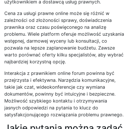
użytkownikiem a dostawcą usług prawnych.
Cena za usługi prawne online może się różnić w
zależności od złożoności sprawy, doświadczenia
prawnika oraz czasu poświęconego na analizę
problemu. Wiele platform oferuje możliwość uzyskania
wstępnej, darmowej wyceny lub konsultacji, co
pozwala na lepsze zaplanowanie budżetu. Zawsze
warto porównać oferty kilku specjalistów, aby wybrać
najbardziej korzystną opcję.
Interakcja z prawnikiem online forum powinna być
przejrzysta i efektywna. Narzędzia komunikacyjne,
takie jak czat, wideokonferencje czy wymiana
dokumentów, powinny być intuicyjne i bezpieczne.
Możliwość szybkiego kontaktu i otrzymywania
jasnych odpowiedzi na pytania to klucz do
satysfakcjonującego rozwiązania problemu prawnego.
Jakie pytania można zadać