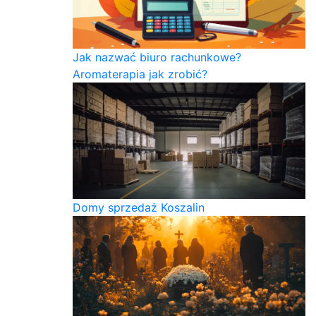
Jak nazwać biuro rachunkowe?
Aromaterapia jak zrobić?
Domy sprzedaż Koszalin