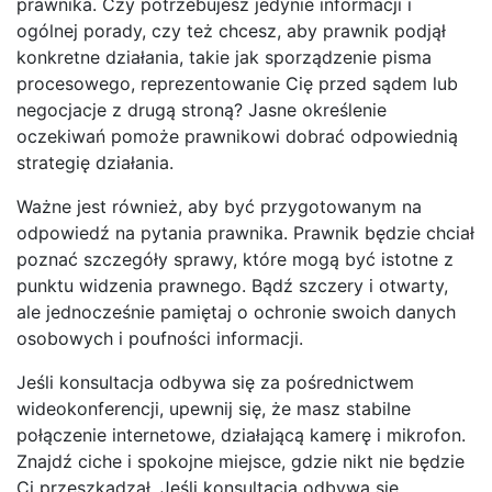
prawnika. Czy potrzebujesz jedynie informacji i
ogólnej porady, czy też chcesz, aby prawnik podjął
konkretne działania, takie jak sporządzenie pisma
procesowego, reprezentowanie Cię przed sądem lub
negocjacje z drugą stroną? Jasne określenie
oczekiwań pomoże prawnikowi dobrać odpowiednią
strategię działania.
Ważne jest również, aby być przygotowanym na
odpowiedź na pytania prawnika. Prawnik będzie chciał
poznać szczegóły sprawy, które mogą być istotne z
punktu widzenia prawnego. Bądź szczery i otwarty,
ale jednocześnie pamiętaj o ochronie swoich danych
osobowych i poufności informacji.
Jeśli konsultacja odbywa się za pośrednictwem
wideokonferencji, upewnij się, że masz stabilne
połączenie internetowe, działającą kamerę i mikrofon.
Znajdź ciche i spokojne miejsce, gdzie nikt nie będzie
Ci przeszkadzał. Jeśli konsultacja odbywa się