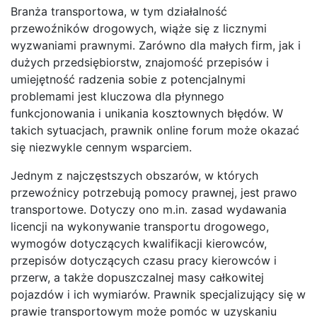
Branża transportowa, w tym działalność
przewoźników drogowych, wiąże się z licznymi
wyzwaniami prawnymi. Zarówno dla małych firm, jak i
dużych przedsiębiorstw, znajomość przepisów i
umiejętność radzenia sobie z potencjalnymi
problemami jest kluczowa dla płynnego
funkcjonowania i unikania kosztownych błędów. W
takich sytuacjach, prawnik online forum może okazać
się niezwykle cennym wsparciem.
Jednym z najczęstszych obszarów, w których
przewoźnicy potrzebują pomocy prawnej, jest prawo
transportowe. Dotyczy ono m.in. zasad wydawania
licencji na wykonywanie transportu drogowego,
wymogów dotyczących kwalifikacji kierowców,
przepisów dotyczących czasu pracy kierowców i
przerw, a także dopuszczalnej masy całkowitej
pojazdów i ich wymiarów. Prawnik specjalizujący się w
prawie transportowym może pomóc w uzyskaniu