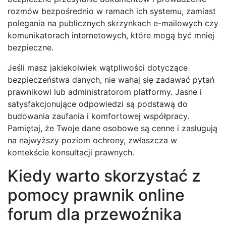
rozmów bezpośrednio w ramach ich systemu, zamiast
polegania na publicznych skrzynkach e-mailowych czy
komunikatorach internetowych, które mogą być mniej
bezpieczne.
Jeśli masz jakiekolwiek wątpliwości dotyczące
bezpieczeństwa danych, nie wahaj się zadawać pytań
prawnikowi lub administratorom platformy. Jasne i
satysfakcjonujące odpowiedzi są podstawą do
budowania zaufania i komfortowej współpracy.
Pamiętaj, że Twoje dane osobowe są cenne i zasługują
na najwyższy poziom ochrony, zwłaszcza w
kontekście konsultacji prawnych.
Kiedy warto skorzystać z
pomocy prawnik online
forum dla przewoźnika