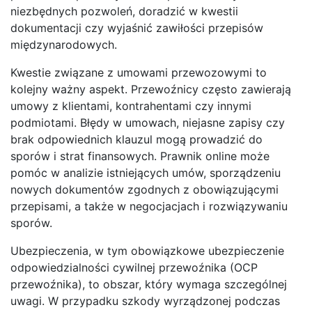
niezbędnych pozwoleń, doradzić w kwestii
dokumentacji czy wyjaśnić zawiłości przepisów
międzynarodowych.
Kwestie związane z umowami przewozowymi to
kolejny ważny aspekt. Przewoźnicy często zawierają
umowy z klientami, kontrahentami czy innymi
podmiotami. Błędy w umowach, niejasne zapisy czy
brak odpowiednich klauzul mogą prowadzić do
sporów i strat finansowych. Prawnik online może
pomóc w analizie istniejących umów, sporządzeniu
nowych dokumentów zgodnych z obowiązującymi
przepisami, a także w negocjacjach i rozwiązywaniu
sporów.
Ubezpieczenia, w tym obowiązkowe ubezpieczenie
odpowiedzialności cywilnej przewoźnika (OCP
przewoźnika), to obszar, który wymaga szczególnej
uwagi. W przypadku szkody wyrządzonej podczas