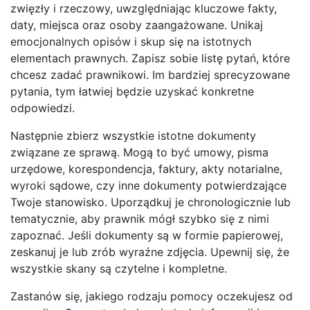
zwięzły i rzeczowy, uwzględniając kluczowe fakty,
daty, miejsca oraz osoby zaangażowane. Unikaj
emocjonalnych opisów i skup się na istotnych
elementach prawnych. Zapisz sobie listę pytań, które
chcesz zadać prawnikowi. Im bardziej sprecyzowane
pytania, tym łatwiej będzie uzyskać konkretne
odpowiedzi.
Następnie zbierz wszystkie istotne dokumenty
związane ze sprawą. Mogą to być umowy, pisma
urzędowe, korespondencja, faktury, akty notarialne,
wyroki sądowe, czy inne dokumenty potwierdzające
Twoje stanowisko. Uporządkuj je chronologicznie lub
tematycznie, aby prawnik mógł szybko się z nimi
zapoznać. Jeśli dokumenty są w formie papierowej,
zeskanuj je lub zrób wyraźne zdjęcia. Upewnij się, że
wszystkie skany są czytelne i kompletne.
Zastanów się, jakiego rodzaju pomocy oczekujesz od