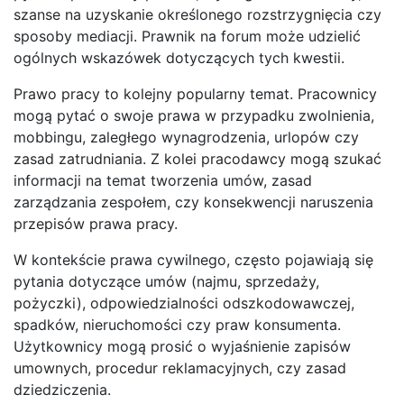
szanse na uzyskanie określonego rozstrzygnięcia czy
sposoby mediacji. Prawnik na forum może udzielić
ogólnych wskazówek dotyczących tych kwestii.
Prawo pracy to kolejny popularny temat. Pracownicy
mogą pytać o swoje prawa w przypadku zwolnienia,
mobbingu, zaległego wynagrodzenia, urlopów czy
zasad zatrudniania. Z kolei pracodawcy mogą szukać
informacji na temat tworzenia umów, zasad
zarządzania zespołem, czy konsekwencji naruszenia
przepisów prawa pracy.
W kontekście prawa cywilnego, często pojawiają się
pytania dotyczące umów (najmu, sprzedaży,
pożyczki), odpowiedzialności odszkodowawczej,
spadków, nieruchomości czy praw konsumenta.
Użytkownicy mogą prosić o wyjaśnienie zapisów
umownych, procedur reklamacyjnych, czy zasad
dziedziczenia.