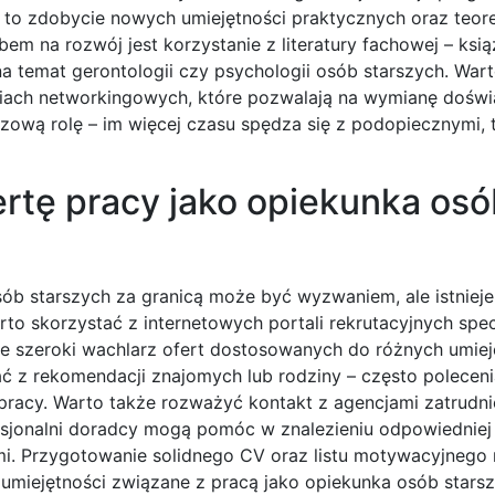
ia to zdobycie nowych umiejętności praktycznych oraz teo
m na rozwój jest korzystanie z literatury fachowej – ksią
a temat gerontologii czy psychologii osób starszych. War
iach networkingowych, które pozwalają na wymianę dośw
zową rolę – im więcej czasu spędza się z podopiecznymi, t
rtę pracy jako opiekunka osó
sób starszych za granicą może być wyzwaniem, ale istnieje
rto skorzystać z internetowych portali rekrutacyjnych spec
uje szeroki wachlarz ofert dostosowanych do różnych umieję
tać z rekomendacji znajomych lub rodziny – często polecen
pracy. Warto także rozważyć kontakt z agencjami zatrudni
esjonalni doradcy mogą pomóc w znalezieniu odpowiedniej
mi. Przygotowanie solidnego CV oraz listu motywacyjnego
umiejętności związane z pracą jako opiekunka osób starsz