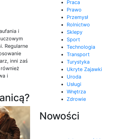
Praca
Prawo
Przemysł
Rolnictwo
ufania i
Sklepy
 Kluczowym
Sport
i. Regularne
Technologia
tosowanie
Transport
z, inni zaś
Turystyka
 również
Ukryte Zajawki
wa i
Uroda
Usługi
Wnętrza
anicą?
Zdrowie
Nowości