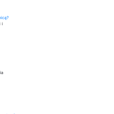
nicą?
 i
ia