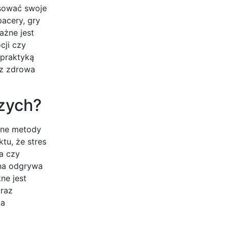
tosować swoje
acery, gry
ażne jest
cji czy
 praktyką
az zdrowa
szych?
czne metody
tu, że stres
ja czy
zna odgrywa
ne jest
oraz
na