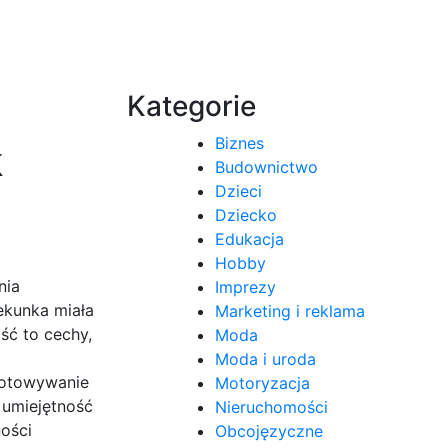
Kategorie
Biznes
k
Budownictwo
Dzieci
Dziecko
Edukacja
Hobby
nia
Imprezy
ekunka miała
Marketing i reklama
ść to cechy,
Moda
Moda i uroda
gotowywanie
Motoryzacja
umiejętność
Nieruchomości
ości
Obcojęzyczne