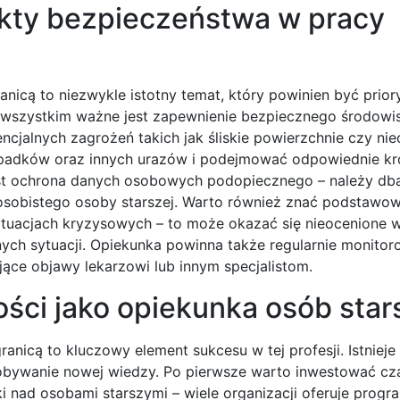
ekty bezpieczeństwa w pracy
nicą to niezwykle istotny temat, który powinien być prio
e wszystkim ważne jest zapewnienie bezpiecznego środowis
ncjalnych zagrożeń takich jak śliskie powierzchnie czy ni
padków oraz innych urazów i podejmować odpowiednie kro
jest ochrona danych osobowych podopiecznego – należy db
 osobistego osoby starszej. Warto również znać podstawo
ytuacjach kryzysowych – to może okazać się nieocenione 
ych sytuacji. Opiekunka powinna także regularnie monitor
ące objawy lekarzowi lub innym specjalistom.
ości jako opiekunka osób sta
nicą to kluczowy element sukcesu w tej profesji. Istnieje
obywanie nowej wiedzy. Po pierwsze warto inwestować cz
i nad osobami starszymi – wiele organizacji oferuje progr