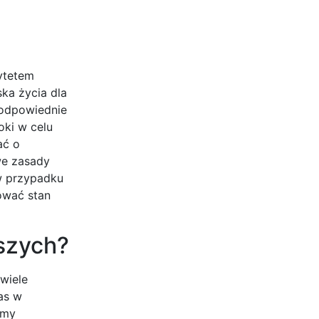
rytetem
ka życia dla
eodpowiednie
ki w celu
ać o
we zasady
w przypadku
ować stan
rszych?
 wiele
as w
amy