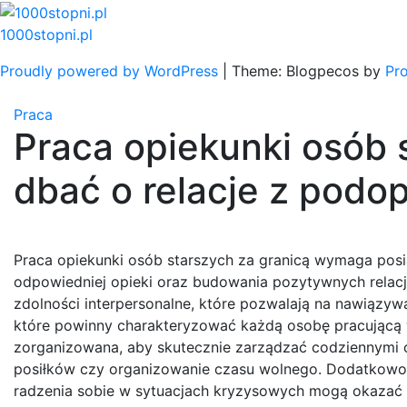
Skip
to
1000stopni.pl
content
Proudly powered by WordPress
|
Theme: Blogpecos by
Pr
Praca
Praca opiekunki osób s
dbać o relacje z podo
Praca opiekunki osób starszych za granicą wymaga posia
odpowiedniej opieki oraz budowania pozytywnych relacj
zdolności interpersonalne, które pozwalają na nawiązywan
które powinny charakteryzować każdą osobę pracującą
zorganizowana, aby skutecznie zarządzać codziennymi o
posiłków czy organizowanie czasu wolnego. Dodatkowo
radzenia sobie w sytuacjach kryzysowych mogą okazać s