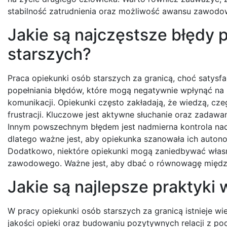
stabilność zatrudnienia oraz możliwość awansu zawodow
Jakie są najczęstsze błędy 
starszych?
Praca opiekunki osób starszych za granicą, choć satysf
popełniania błędów, które mogą negatywnie wpłynąć na 
komunikacji. Opiekunki często zakładają, że wiedzą, cz
frustracji. Kluczowe jest aktywne słuchanie oraz zadawan
Innym powszechnym błędem jest nadmierna kontrola nad
dlatego ważne jest, aby opiekunka szanowała ich auton
Dodatkowo, niektóre opiekunki mogą zaniedbywać własn
zawodowego. Ważne jest, aby dbać o równowagę między
Jakie są najlepsze praktyki
W pracy opiekunki osób starszych za granicą istnieje w
jakości opieki oraz budowaniu pozytywnych relacji z 