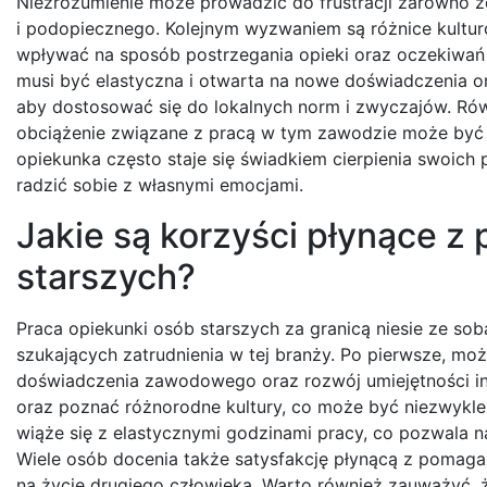
Niezrozumienie może prowadzić do frustracji zarówno ze
i podopiecznego. Kolejnym wyzwaniem są różnice kultu
wpływać na sposób postrzegania opieki oraz oczekiwań
musi być elastyczna i otwarta na nowe doświadczenia or
aby dostosować się do lokalnych norm i zwyczajów. Ró
obciążenie związane z pracą w tym zawodzie może być t
opiekunka często staje się świadkiem cierpienia swoich
radzić sobie z własnymi emocjami.
Jakie są korzyści płynące z
starszych?
Praca opiekunki osób starszych za granicą niesie ze sob
szukających zatrudnienia w tej branży. Po pierwsze, mo
doświadczenia zawodowego oraz rozwój umiejętności in
oraz poznać różnorodne kultury, co może być niezwykl
wiąże się z elastycznymi godzinami pracy, co pozwala n
Wiele osób docenia także satysfakcję płynącą z pomagan
na życie drugiego człowieka. Warto również zauważyć, ż