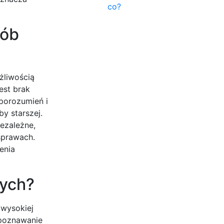
co?
sób
żliwością
est brak
porozumień i
y starszej.
ezależne,
sprawach.
enia
zych?
 wysokiej
 poznawanie