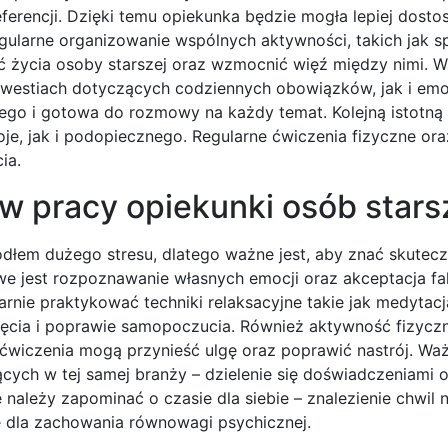
preferencji. Dzięki temu opiekunka będzie mogła lepiej dos
ularne organizowanie wspólnych aktywności, takich jak sp
ć życia osoby starszej oraz wzmocnić więź między nimi. W
kwestiach dotyczących codziennych obowiązków, jak i emo
go i gotowa do rozmowy na każdy temat. Kolejną istotną
oje, jak i podopiecznego. Regularne ćwiczenia fizyczne or
ia.
 w pracy opiekunki osób star
ódłem dużego stresu, dlatego ważne jest, aby znać skute
we jest rozpoznawanie własnych emocji oraz akceptacja fak
arnie praktykować techniki relaksacyjne takie jak medytac
ięcia i poprawie samopoczucia. Również aktywność fizyc
 ćwiczenia mogą przynieść ulgę oraz poprawić nastrój. Waż
ących w tej samej branży – dzielenie się doświadczeniami 
należy zapominać o czasie dla siebie – znalezienie chwil 
e dla zachowania równowagi psychicznej.