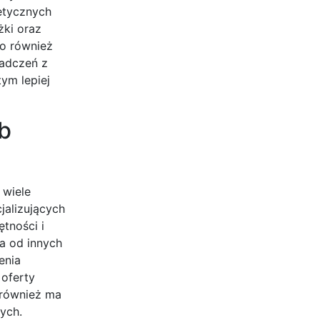
retycznych
żki oraz
to również
iadczeń z
ym lepiej
b
 wiele
jalizujących
tności i
ia od innych
enia
 oferty
 również ma
ych.