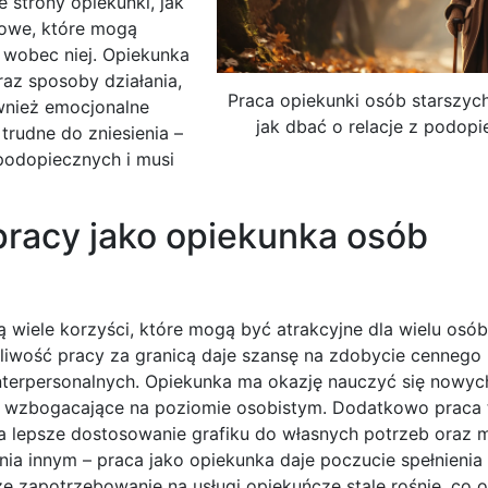
 strony opiekunki, jak
rowe, które mogą
 wobec niej. Opiekunka
az sposoby działania,
Praca opiekunki osób starszych
wnież emocjonalne
jak dbać o relacje z podop
rudne do zniesienia –
 podopiecznych i musi
 pracy jako opiekunka osób
ą wiele korzyści, które mogą być atrakcyjne dla wielu osób
żliwość pracy za granicą daje szansę na zdobycie cennego
terpersonalnych. Opiekunka ma okazję nauczyć się nowyc
e wzbogacające na poziomie osobistym. Dodatkowo praca 
a lepsze dostosowanie grafiku do własnych potrzeb oraz m
ia innym – praca jako opiekunka daje poczucie spełnieni
e zapotrzebowanie na usługi opiekuńcze stale rośnie, co 