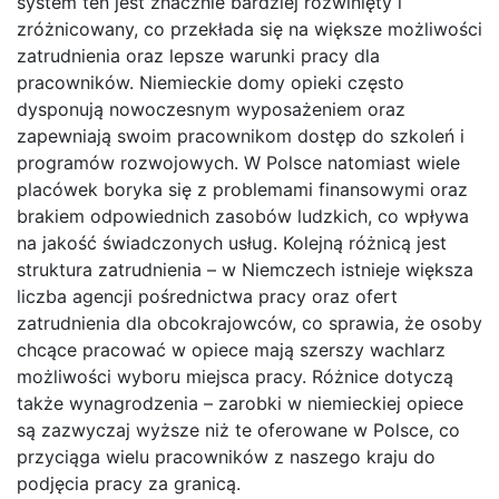
system ten jest znacznie bardziej rozwinięty i
zróżnicowany, co przekłada się na większe możliwości
zatrudnienia oraz lepsze warunki pracy dla
pracowników. Niemieckie domy opieki często
dysponują nowoczesnym wyposażeniem oraz
zapewniają swoim pracownikom dostęp do szkoleń i
programów rozwojowych. W Polsce natomiast wiele
placówek boryka się z problemami finansowymi oraz
brakiem odpowiednich zasobów ludzkich, co wpływa
na jakość świadczonych usług. Kolejną różnicą jest
struktura zatrudnienia – w Niemczech istnieje większa
liczba agencji pośrednictwa pracy oraz ofert
zatrudnienia dla obcokrajowców, co sprawia, że osoby
chcące pracować w opiece mają szerszy wachlarz
możliwości wyboru miejsca pracy. Różnice dotyczą
także wynagrodzenia – zarobki w niemieckiej opiece
są zazwyczaj wyższe niż te oferowane w Polsce, co
przyciąga wielu pracowników z naszego kraju do
podjęcia pracy za granicą.