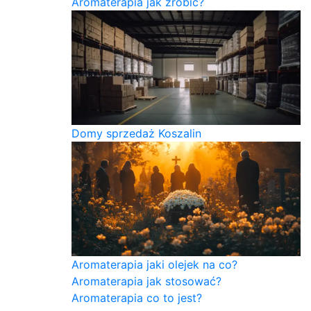
Aromaterapia jak zrobić?
Domy sprzedaż Koszalin
Aromaterapia jaki olejek na co?
Aromaterapia jak stosować?
Aromaterapia co to jest?