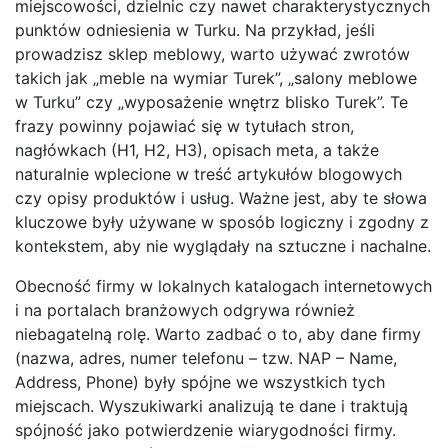
miejscowości, dzielnic czy nawet charakterystycznych
punktów odniesienia w Turku. Na przykład, jeśli
prowadzisz sklep meblowy, warto używać zwrotów
takich jak „meble na wymiar Turek”, „salony meblowe
w Turku” czy „wyposażenie wnętrz blisko Turek”. Te
frazy powinny pojawiać się w tytułach stron,
nagłówkach (H1, H2, H3), opisach meta, a także
naturalnie wplecione w treść artykułów blogowych
czy opisy produktów i usług. Ważne jest, aby te słowa
kluczowe były używane w sposób logiczny i zgodny z
kontekstem, aby nie wyglądały na sztuczne i nachalne.
Obecność firmy w lokalnych katalogach internetowych
i na portalach branżowych odgrywa również
niebagatelną rolę. Warto zadbać o to, aby dane firmy
(nazwa, adres, numer telefonu – tzw. NAP – Name,
Address, Phone) były spójne we wszystkich tych
miejscach. Wyszukiwarki analizują te dane i traktują
spójność jako potwierdzenie wiarygodności firmy.