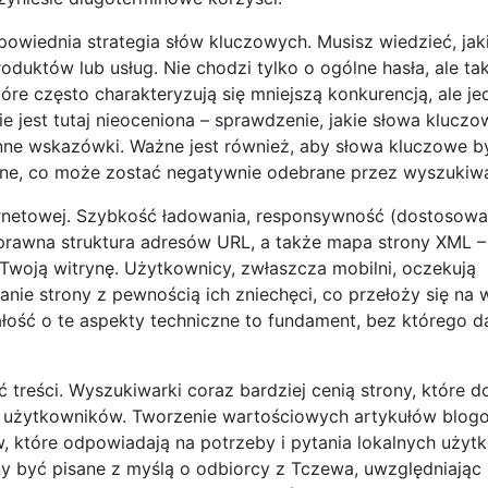
wiednia strategia słów kluczowych. Musisz wiedzieć, jaki
duktów lub usług. Nie chodzi tylko o ogólne hasła, ale ta
tóre często charakteryzują się mniejszą konkurencją, ale j
 jest tutaj nieoceniona – sprawdzenie, jakie słowa kluczo
ne wskazówki. Ważne jest również, aby słowa kluczowe by
zane, co może zostać negatywnie odebrane przez wyszukiwa
ternetowej. Szybkość ładowania, responsywność (dostosowa
prawna struktura adresów URL, a także mapa strony XML –
Twoją witrynę. Użytkownicy, zwłaszcza mobilni, oczekują
nie strony z pewnością ich zniechęci, co przełoży się na
łość o te aspekty techniczne to fundament, bez którego d
ć treści. Wyszukiwarki coraz bardziej cenią strony, które d
la użytkowników. Tworzenie wartościowych artykułów blog
 które odpowiadają na potrzeby i pytania lokalnych użyt
ny być pisane z myślą o odbiorcy z Tczewa, uwzględniając 