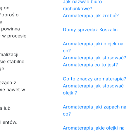
Jak nazwać biuro
ą oni
rachunkowe?
Poproś o
Aromaterapia jak zrobić?
ła
O powinna
Domy sprzedaż Koszalin
ć w procesie
Aromaterapia jaki olejek na
co?
alizacji.
Aromaterapia jak stosować?
ie stabilne
Aromaterapia co to jest?
ge
Co to znaczy aromaterapia?
ieżąco z
Aromaterapia jak stosować
wie nawet w
olejki?
Aromaterapia jaki zapach na
a lub
co?
lientów.
Aromaterapia jakie olejki na