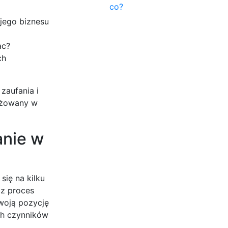
co?
jego biznesu
ac?
ch
zaufania i
gażowany w
anie w
się na kilku
cz proces
woją pozycję
ych czynników