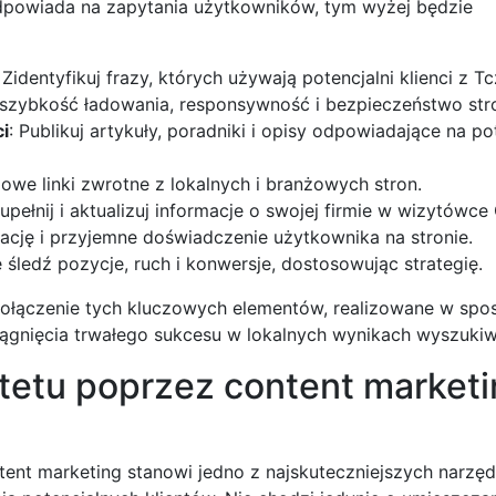
 odpowiada na zapytania użytkowników, tym wyżej będzie
: Zidentyfikuj frazy, których używają potencjalni klienci z T
 szybkość ładowania, responsywność i bezpieczeństwo str
i
: Publikuj artykuły, poradniki i opisy odpowiadające na p
iowe linki zwrotne z lokalnych i branżowych stron.
zupełnij i aktualizuj informacje o swojej firmie w wizytówce
gację i przyjemne doświadczenie użytkownika na stronie.
e śledź pozycje, ruch i konwersje, dostosowując strategię.
ołączenie tych kluczowych elementów, realizowane w spo
iągnięcia trwałego sukcesu w lokalnych wynikach wyszukiw
tetu poprzez content marketi
ent marketing stanowi jedno z najskuteczniejszych narzęd