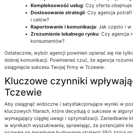
Kompleksowość usług
: Czy oferta obejmuje
Dostosowanie strategii
: Czy agencja potraf
i celów?
Raportowanie i komunikacja
: Jak często i 
Zrozumienie lokalnego rynku
: Czy agencja 
konsumentów?
Ostatecznie, wybór agencji powinien opierać się nie tylk
dobrej komunikacji. Powinieneś czuć, że agencja rozumi
osiągnięcie sukcesu Twojej firmy w Tczewie.
Kluczowe czynniki wpływaj
Tczewie
Aby osiągnąć widoczne i satysfakcjonujące wyniki w poz
kluczowych filarach, które decydują o sukcesie w algory
wymagający ciągłej uwagi i optymalizacji. Zaniedbanie
w wynikach wyszukiwania, sprawiając, że potencjalni kli
pozwala na świadome budowanie strategii SEO, która pr