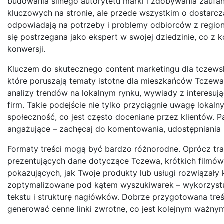
budowania silnego autorytetu marki i zdobywania zaufan
kluczowych na stronie, ale przede wszystkim o dostarcz
odpowiadają na potrzeby i problemy odbiorców z regionu
się postrzegana jako ekspert w swojej dziedzinie, co z 
konwersji.
Kluczem do skutecznego content marketingu dla tczewski
które poruszają tematy istotne dla mieszkańców Tczewa 
analizy trendów na lokalnym rynku, wywiady z interesują
firm. Takie podejście nie tylko przyciągnie uwagę loka
społeczność, co jest często doceniane przez klientów. Pa
angażujące – zachęcaj do komentowania, udostępniania i
Formaty treści mogą być bardzo różnorodne. Oprócz tra
prezentujących dane dotyczące Tczewa, krótkich filmów
pokazujących, jak Twoje produkty lub usługi rozwiązały 
zoptymalizowane pod kątem wyszukiwarek – wykorzystuj
tekstu i strukturę nagłówków. Dobrze przygotowana treść
generować cenne linki zwrotne, co jest kolejnym ważny