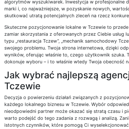
algorytmów wyszukiwarek. Inwestycja w profesjonalne dz
marki i, co najważniejsze, w pozyskanie nowych, wartośc
skutkować utratą potencjalnych zleceń na rzecz konkuren
Skuteczne pozycjonowanie lokalne w Tczewie to przede 
zamiar skorzystania z oferowanych przez Ciebie usług 
typu „restauracja Tczew”, „mechanik samochodowy Tczew
swojego problemu. Twoja strona internetowa, dzięki od
wyników, oferując właśnie to, czego użytkownik szuka. T
dokonuje wyboru – i to właśnie wtedy Twoja obecność na 
Jak wybrać najlepszą agenc
Tczewie
Decyzja o powierzeniu działań związanych z pozycjonow
każdego lokalnego biznesu w Tczewie. Wybór odpowiedn
nieodpowiedni partner może okazać się stratą czasu i pie
warto podejść do tego zadania z rozwagą i analizą. Zan
istotnych czynników, które pomogą Ci wyselekcjonować