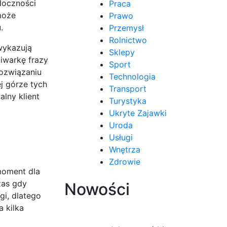
doczności
Praca
może
Prawo
.
Przemysł
Rolnictwo
wykazują
Sklepy
iwarkę frazy
Sport
rozwiązaniu
Technologia
j górze tych
Transport
alny klient
Turystyka
Ukryte Zajawki
Uroda
Usługi
Wnętrza
Zdrowie
moment dla
zas gdy
Nowości
gi, dlatego
 kilka