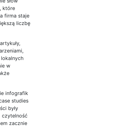
nie słów
, które
 firma staje
iększą liczbę
artykuły,
arzeniami,
 lokalnych
nie w
akże
e infografik
case studies
ści były
 czytelność
asem zacznie