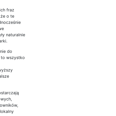
ch fraz
kże o te
ednocześnie
we
ły naturalnie
rki.
nie do
 to wszystko
 wyższy
alsze
ostarczają
owych,
kowników,
lokalny