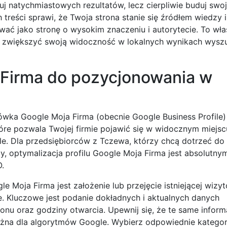
j natychmiastowych rezultatów, lecz cierpliwie buduj swo
treści sprawi, że Twoja strona stanie się źródłem wiedzy i 
ać jako stronę o wysokim znaczeniu i autorytecie. To właś
zwiększyć swoją widoczność w lokalnych wynikach wyszu
 Firma do pozycjonowania w
ówka Google Moja Firma (obecnie Google Business Profile
tóre pozwala Twojej firmie pojawić się w widocznym miejs
. Dla przedsiębiorców z Tczewa, którzy chcą dotrzeć do 
cy, optymalizacja profilu Google Moja Firma jest absolutny
O.
Moja Firma jest założenie lub przejęcie istniejącej wizyt
. Kluczowe jest podanie dokładnych i aktualnych danych
fonu oraz godziny otwarcia. Upewnij się, że te same inform
ważna dla algorytmów Google. Wybierz odpowiednie kategor