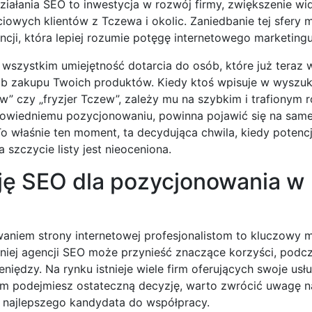
iałania SEO to inwestycja w rozwój firmy, zwiększenie wi
iowych klientów z Tczewa i okolic. Zaniedbanie tej sfery 
cji, która lepiej rozumie potęgę internetowego marketingu
wszystkim umiejętność dotarcia do osób, które już teraz 
lub zakupu Twoich produktów. Kiedy ktoś wpisuje w wyszuk
” czy „fryzjer Tczew”, zależy mu na szybkim i trafionym 
powiedniemu pozycjonowaniu, powinna pojawić się na same
o właśnie ten moment, ta decydująca chwila, kiedy potencj
szczycie listy jest nieoceniona.
ję SEO dla pozycjonowania w
aniem strony internetowej profesjonalistom to kluczowy 
iej agencji SEO może przynieść znaczące korzyści, podc
niędzy. Na rynku istnieje wiele firm oferujących swoje usłu
im podejmiesz ostateczną decyzję, warto zwrócić uwagę na
 najlepszego kandydata do współpracy.