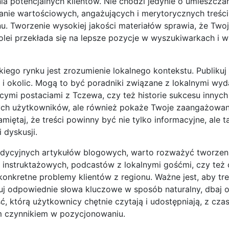
ia potencjalnych klientów. Nie chodzi jedynie o umieszcza
anie wartościowych, angażujących i merytorycznych treści
. Tworzenie wysokiej jakości materiałów sprawia, że Twoja
kolei przekłada się na lepsze pozycje w wyszukiwarkach i w
ego rynku jest zrozumienie lokalnego kontekstu. Publikuj 
i okolic. Mogą to być poradniki związane z lokalnymi wyd
cymi postaciami z Tczewa, czy też historie sukcesu innych
lnych użytkowników, ale również pokaże Twoje zaangażowa
miętaj, że treści powinny być nie tylko informacyjne, ale t
 dyskusji.
dycyjnych artykułów blogowych, warto rozważyć tworzeni
 instruktażowych, podcastów z lokalnymi gośćmi, czy też 
konkretne problemy klientów z regionu. Ważne jest, aby tre
 odpowiednie słowa kluczowe w sposób naturalny, dbaj o
, którą użytkownicy chętnie czytają i udostępniają, z cz
m czynnikiem w pozycjonowaniu.