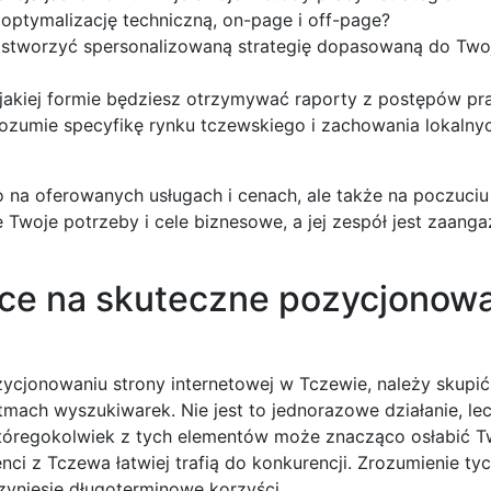
 optymalizację techniczną, on-page i off-page?
i stworzyć spersonalizowaną strategię dopasowaną do Two
w jakiej formie będziesz otrzymywać raporty z postępów pr
rozumie specyfikę rynku tczewskiego i zachowania lokalny
o na oferowanych usługach i cenach, ale także na poczuciu 
e Twoje potrzeby i cele biznesowe, a jej zespół jest zaan
ące na skuteczne pozycjonow
ycjonowaniu strony internetowej w Tczewie, należy skupić 
tmach wyszukiwarek. Nie jest to jednorazowe działanie, le
 któregokolwiek z tych elementów może znacząco osłabić T
enci z Tczewa łatwiej trafią do konkurencji. Zrozumienie t
zyniesie długoterminowe korzyści.