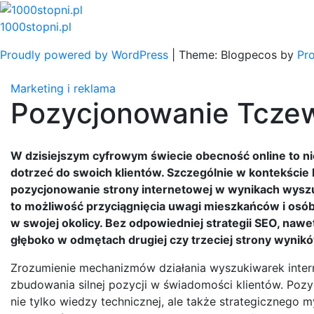
Skip
to
1000stopni.pl
content
Proudly powered by WordPress
|
Theme: Blogpecos by
Pr
Marketing i reklama
Pozycjonowanie Tcze
W dzisiejszym cyfrowym świecie obecność online to ni
dotrzeć do swoich klientów. Szczególnie w kontekście 
pozycjonowanie strony internetowej w wynikach wyszu
to możliwość przyciągnięcia uwagi mieszkańców i osób
w swojej okolicy. Bez odpowiedniej strategii SEO, naw
głęboko w odmętach drugiej czy trzeciej strony wyni
Zrozumienie mechanizmów działania wyszukiwarek inter
zbudowania silnej pozycji w świadomości klientów. Poz
nie tylko wiedzy technicznej, ale także strategicznego 