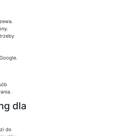
czewa.
ony.
otrzeby
 Google.
sób
ania.
ng dla
zi do