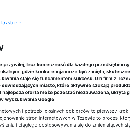
ofoxstudio
.
w
e przywilej, lecz konieczność dla każdego przedsiębiorc
lokalnym, gdzie konkurencja może być zacięta, skuteczn
kiwania staje się fundamentem sukcesu. Dla firm z Tcz
 odwiedzających miasto, które aktywnie szukają produkt
et najlepsza oferta może pozostać niezauważona, ukryta 
ków wyszukiwania Google.
netowych i potrzeb lokalnych odbiorców to pierwszy krok
ycjonowanie stron internetowych w Tczewie to proces, kt
myślenia i ciągłego dostosowywania się do zmieniających si