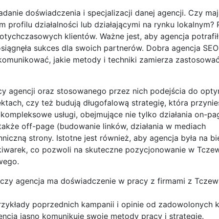
anie doświadczenia i specjalizacji danej agencji. Czy maj
rofilu działalności lub działającymi na rynku lokalnym? 
dotychczasowych klientów. Ważne jest, aby agencja potrafi
 osiągnęła sukces dla swoich partnerów. Dobra agencja SE
o komunikować, jakie metody i techniki zamierza zastosowa
 agencji oraz stosowanego przez nich podejścia do optym
tach, czy też budują długofalową strategię, która przynies
 kompleksowe usługi, obejmujące nie tylko działania on-pa
e także off-page (budowanie linków, działania w mediach
niczną strony. Istotne jest również, aby agencja była na b
kiwarek, co pozwoli na skuteczne pozycjonowanie w Tcze
wego.
 czy agencja ma doświadczenie w pracy z firmami z Tczew
rzykłady poprzednich kampanii i opinie od zadowolonych k
gencja jasno komunikuje swoje metody pracy i strategie.