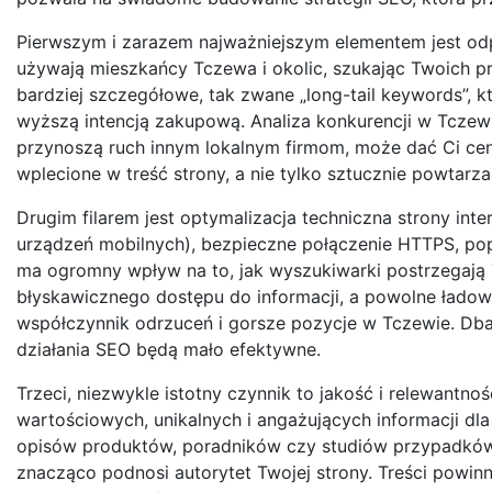
Pierwszym i zarazem najważniejszym elementem jest odpo
używają mieszkańcy Tczewa i okolic, szukając Twoich pro
bardziej szczegółowe, tak zwane „long-tail keywords”, k
wyższą intencją zakupową. Analiza konkurencji w Tczewie
przynoszą ruch innym lokalnym firmom, może dać Ci cen
wplecione w treść strony, a nie tylko sztucznie powtar
Drugim filarem jest optymalizacja techniczna strony in
urządzeń mobilnych), bezpieczne połączenie HTTPS, po
ma ogromny wpływ na to, jak wyszukiwarki postrzegają 
błyskawicznego dostępu do informacji, a powolne ładowa
współczynnik odrzuceń i gorsze pozycje w Tczewie. Dba
działania SEO będą mało efektywne.
Trzeci, niezwykle istotny czynnik to jakość i relewantnoś
wartościowych, unikalnych i angażujących informacji d
opisów produktów, poradników czy studiów przypadków,
znacząco podnosi autorytet Twojej strony. Treści powin