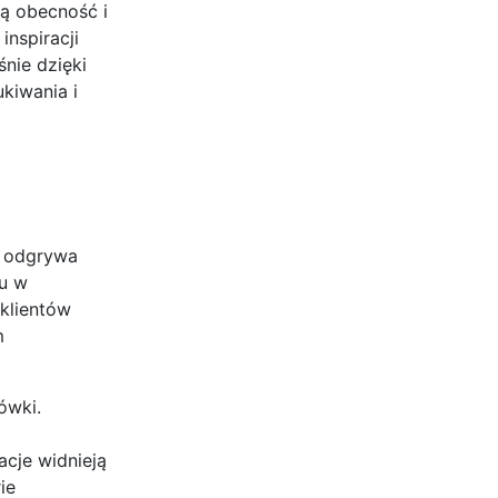
ją obecność i
inspiracji
nie dzięki
kiwania i
) odgrywa
cu w
klientów
m
ówki.
acje widnieją
ie