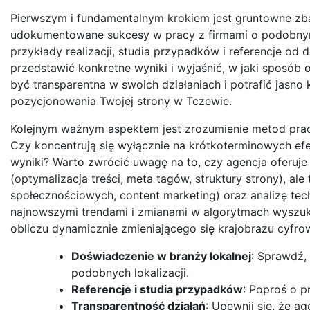
Pierwszym i fundamentalnym krokiem jest gruntowne zbad
udokumentowane sukcesy w pracy z firmami o podobnym p
przykłady realizacji, studia przypadków i referencje od 
przedstawić konkretne wyniki i wyjaśnić, w jaki sposób
być transparentna w swoich działaniach i potrafić jasn
pozycjonowania Twojej strony w Tczewie.
Kolejnym ważnym aspektem jest zrozumienie metod pracy
Czy koncentrują się wyłącznie na krótkoterminowych efek
wyniki? Warto zwrócić uwagę na to, czy agencja oferuje
(optymalizacja treści, meta tagów, struktury strony), al
społecznościowych, content marketing) oraz analizę tech
najnowszymi trendami i zmianami w algorytmach wyszu
obliczu dynamicznie zmieniającego się krajobrazu cyfro
Doświadczenie w branży lokalnej
: Sprawdź,
podobnych lokalizacji.
Referencje i studia przypadków
: Poproś o p
Transparentność działań
: Upewnij się, że a