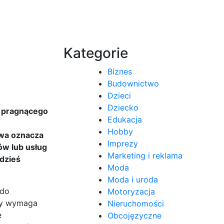
Kategorie
Biznes
Budownictwo
Dzieci
Dziecko
y pragnącego
Edukacja
e
Hobby
ewa oznacza
Imprezy
ów lub usług
Marketing i reklama
gdzieś
Moda
Moda i uroda
 do
Motoryzacja
óry wymaga
Nieruchomości
ę
Obcojęzyczne