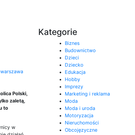
Kategorie
Biznes
Budownictwo
Dzieci
Dziecko
Edukacja
Hobby
Imprezy
lica Polski,
Marketing i reklama
lko zaletą,
Moda
u to
Moda i uroda
Motoryzacja
Nieruchomości
wnicy w
Obcojęzyczne
ie działań.