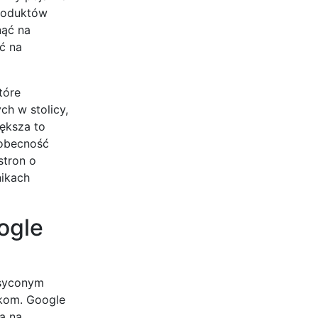
produktów
nąć na
ć na
tóre
ch w stolicy,
iększa to
 obecność
stron o
nikach
ogle
asyconym
ikom. Google
ą na