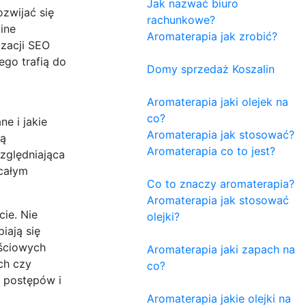
Jak nazwać biuro
zwijać się
rachunkowe?
ine
Aromaterapia jak zrobić?
izacji SEO
ego trafią do
Domy sprzedaż Koszalin
Aromaterapia jaki olejek na
co?
e i jakie
Aromaterapia jak stosować?
ją
Aromaterapia co to jest?
względniająca
 całym
Co to znaczy aromaterapia?
Aromaterapia jak stosować
ie. Nie
olejki?
iają się
ościowych
Aromaterapia jaki zapach na
ch czy
co?
e postępów i
Aromaterapia jakie olejki na