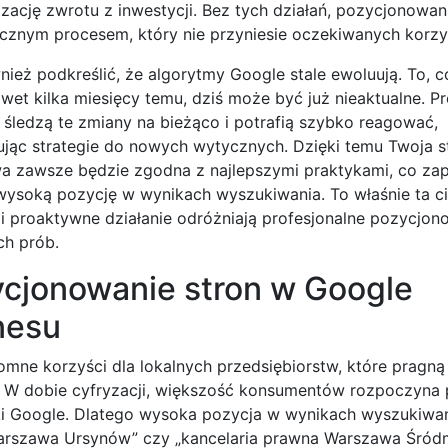
zację zwrotu z inwestycji. Bez tych działań, pozycjonowa
ycznym procesem, który nie przyniesie oczekiwanych korzy
ież podkreślić, że algorytmy Google stale ewoluują. To, c
wet kilka miesięcy temu, dziś może być już nieaktualne. Pr
i śledzą te zmiany na bieżąco i potrafią szybko reagować,
jąc strategie do nowych wytycznych. Dzięki temu Twoja s
wa zawsze będzie zgodna z najlepszymi praktykami, co zap
 wysoką pozycję w wynikach wyszukiwania. To właśnie ta c
 i proaktywne działanie odróżniają profesjonalne pozycjon
ch prób.
ycjonowanie stron w Google
nesu
ne korzyści dla lokalnych przedsiębiorstw, które pragną
. W dobie cyfryzacji, większość konsumentów rozpoczyna
i Google. Dlatego wysoka pozycja w wynikach wyszukiwani
 Warszawa Ursynów” czy „kancelaria prawna Warszawa Śródm