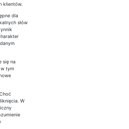
 klientów.
tępne dla
kalnych słów
zynnik
charakter
w danym
 się na
, w tym
inowe
 Choć
iknięcia. W
niczny
ozumienie
e