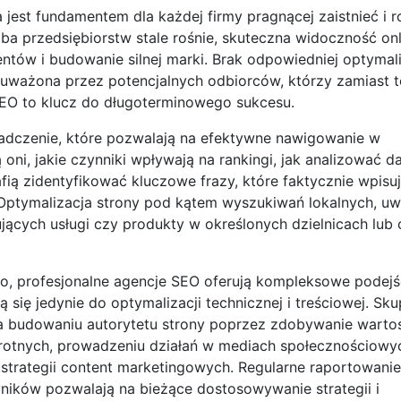
est fundamentem dla każdej firmy pragnącej zaistnieć i ro
zba przedsiębiorstw stale rośnie, skuteczna widoczność onl
ntów i budowanie silnej marki. Brak odpowiedniej optymal
uważona przez potencjalnych odbiorców, którzy zamiast t
 SEO to klucz do długoterminowego sukcesu.
iadczenie, które pozwalają na efektywne nawigowanie w
, jakie czynniki wpływają na rankingi, jak analizować dan
afią zidentyfikować kluczowe frazy, które faktycznie wpisu
. Optymalizacja strony pod kątem wyszukiwań lokalnych, u
rujących usługi czy produkty w określonych dzielnicach lub
, profesjonalne agencje SEO oferują kompleksowe podejśc
ą się jedynie do optymalizacji technicznej i treściowej. Skup
a budowaniu autorytetu strony poprzez zdobywanie wart
rotnych, prowadzeniu działań w mediach społecznościowy
 strategii content marketingowych. Regularne raportowani
yników pozwalają na bieżące dostosowywanie strategii i