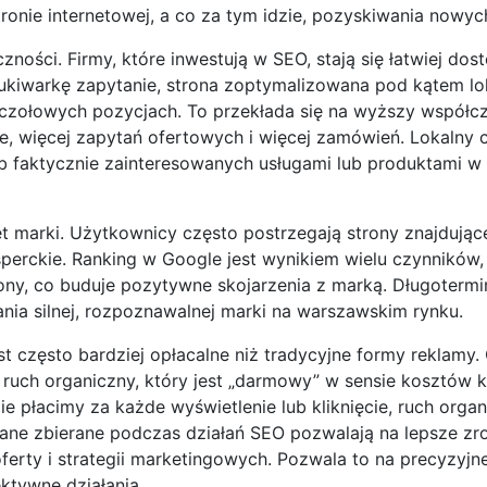
onie internetowej, a co za tym idzie, pozyskiwania nowych
ności. Firmy, które inwestują w SEO, stają się łatwiej dos
ukiwarkę zapytanie, strona zoptymalizowana pod kątem lo
czołowych pozycjach. To przekłada się na wyższy współc
ie, więcej zapytań ofertowych i więcej zamówień. Lokalny 
b faktycznie zainteresowanych usługami lub produktami 
 marki. Użytkownicy często postrzegają strony znajdujące
sperckie. Ranking w Google jest wynikiem wielu czynników
trony, co buduje pozytywne skojarzenia z marką. Długoterm
nia silnej, rozpoznawalnej marki na warszawskim rynku.
 często bardziej opłacalne niż tradycyjne formy reklamy.
 ruch organiczny, który jest „darmowy” w sensie kosztów kl
 płacimy za każde wyświetlenie lub kliknięcie, ruch orga
dane zbierane podczas działań SEO pozwalają na lepsze zr
ferty i strategii marketingowych. Pozwala to na precyzyjn
ktywne działania.