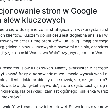
cjonowanie stron w Google
 słów kluczowych
era się w dużej mierze na strategicznym wykorzystaniu s
ch klientów. Kluczem do sukcesu jest dogłębna analiza i w
erowanych przez firmę produktów lub usług i mają potencja
względnienie słów kluczowych z nazwami dzielnic, charakt
. „fryzjer damski Warszawa Wola” czy „wynajem biur Wars
esearchu słów kluczowych. Należy skorzystać z narzędzi
ntyfikować frazy o odpowiednim wolumenie wyszukiwań i n
jalny klient – jakie problemy chce rozwiązać, czego szuka
łowe, tzw. „long-tail keywords”, które często cechują się 
kurencją. Na przykład, zamiast ogólnego „sukienka warsza
a mokotów”.
ie wpleść w treść strony internetowej. Słowa kluczowe pow