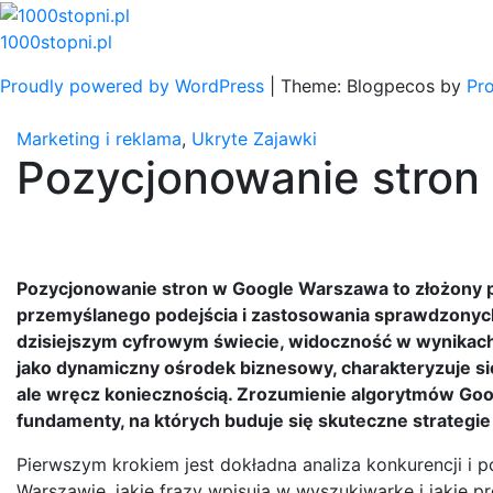
Skip
to
1000stopni.pl
content
Proudly powered by WordPress
|
Theme: Blogpecos by
Pr
Marketing i reklama
,
Ukryte Zajawki
Pozycjonowanie stron
Pozycjonowanie stron w Google Warszawa to złożony 
przemyślanego podejścia i zastosowania sprawdzony
dzisiejszym cyfrowym świecie, widoczność w wynikach w
jako dynamiczny ośrodek biznesowy, charakteryzuje się
ale wręcz koniecznością. Zrozumienie algorytmów Goog
fundamenty, na których buduje się skuteczne strategi
Pierwszym krokiem jest dokładna analiza konkurencji i 
Warszawie, jakie frazy wpisują w wyszukiwarkę i jakie 