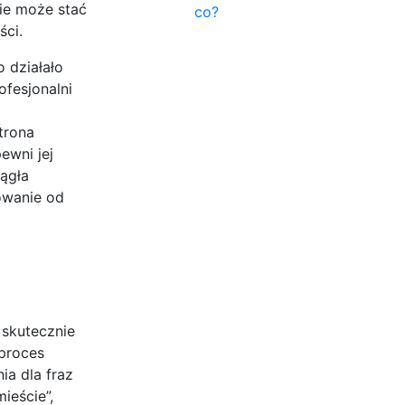
nie może stać
co?
ści.
o działało
ofesjonalni
trona
ewni jej
iągła
owanie od
 skutecznie
 proces
a dla fraz
ieście”,