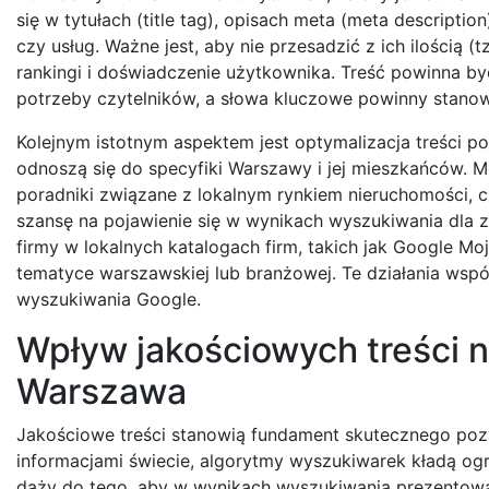
się w tytułach (title tag), opisach meta (meta descripti
czy usług. Ważne jest, aby nie przesadzić z ich ilością
rankingi i doświadczenie użytkownika. Treść powinna b
potrzeby czytelników, a słowa kluczowe powinny stanowić
Kolejnym istotnym aspektem jest optymalizacja treści po
odnoszą się do specyfiki Warszawy i jej mieszkańców. M
poradniki związane z lokalnym rynkiem nieruchomości, c
szansę na pojawienie się w wynikach wyszukiwania dla 
firmy w lokalnych katalogach firm, takich jak Google Mo
tematyce warszawskiej lub branżowej. Te działania wspól
wyszukiwania Google.
Wpływ jakościowych treści 
Warszawa
Jakościowe treści stanowią fundament skutecznego po
informacjami świecie, algorytmy wyszukiwarek kładą og
dąży do tego, aby w wynikach wyszukiwania prezentować