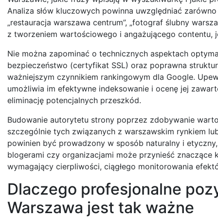
Analiza słów kluczowych powinna uwzględniać zarówno og
„restauracja warszawa centrum”, „fotograf ślubny warsz
z tworzeniem wartościowego i angażującego contentu, j
Nie można zapominać o technicznych aspektach optymal
bezpieczeństwo (certyfikat SSL) oraz poprawna struktur
ważniejszym czynnikiem rankingowym dla Google. Upewni
umożliwia im efektywne indeksowanie i ocenę jej zawarto
eliminację potencjalnych przeszkód.
Budowanie autorytetu strony poprzez zdobywanie warto
szczególnie tych związanych z warszawskim rynkiem lub b
powinien być prowadzony w sposób naturalny i etyczny, sk
blogerami czy organizacjami może przynieść znaczące k
wymagający cierpliwości, ciągłego monitorowania efekt
Dlaczego profesjonalne poz
Warszawa jest tak ważne