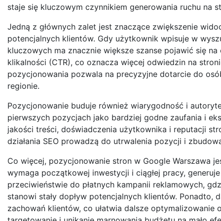
staje się kluczowym czynnikiem generowania ruchu na str
Jedną z głównych zalet jest znaczące zwiększenie widocz
potencjalnych klientów. Gdy użytkownik wpisuje w wysz
kluczowych ma znacznie większe szanse pojawić się na 
klikalności (CTR), co oznacza więcej odwiedzin na stron
pozycjonowania pozwala na precyzyjne dotarcie do osó
regionie.
Pozycjonowanie buduje również wiarygodność i autorytet
pierwszych pozycjach jako bardziej godne zaufania i ek
jakości treści, doświadczenia użytkownika i reputacji s
działania SEO prowadzą do utrwalenia pozycji i zbudowa
Co więcej, pozycjonowanie stron w Google Warszawa jest
wymaga początkowej inwestycji i ciągłej pracy, generuje
przeciwieństwie do płatnych kampanii reklamowych, gdzie
stanowi stały dopływ potencjalnych klientów. Ponadto, 
zachowań klientów, co ułatwia dalsze optymalizowanie o
targetowanie i unikanie marnowania budżetu na mało efe