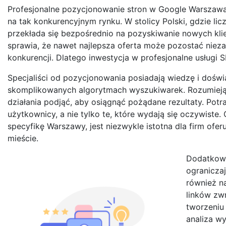
Profesjonalne pozycjonowanie stron w Google Warszawa j
na tak konkurencyjnym rynku. W stolicy Polski, gdzie lic
przekłada się bezpośrednio na pozyskiwanie nowych klie
sprawia, że nawet najlepsza oferta może pozostać nieza
konkurencji. Dlatego inwestycja w profesjonalne usługi
Specjaliści od pozycjonowania posiadają wiedzę i dośw
skomplikowanych algorytmach wyszukiwarek. Rozumieją oni
działania podjąć, aby osiągnąć pożądane rezultaty. Potr
użytkownicy, a nie tylko te, które wydają się oczywiste
specyfikę Warszawy, jest niezwykle istotna dla firm ofe
mieście.
Dodatkowo
ograniczaj
również n
linków zw
tworzeniu
analiza w