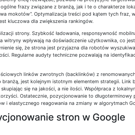
ólne frazy związane z branżą, jak i te o charakterze lok
awa mokotów”. Optymalizacja treści pod kątem tych fraz, 
est kluczowa dla zwiększenia rankingów.
izacji strony. Szybkość ładowania, responsywność mobiln
a witryny wpływają na doświadczenie użytkownika, co jest
enie się, że strona jest przyjazna dla robotów wyszukiwa
ści. Regularne audyty techniczne pozwalają na identyfikac
ściowych linków zwrotnych (backlinków) z renomowanych 
ranżą, jest kolejnym istotnym elementem strategii. Link b
upiając się na jakości, a nie ilości. Współpraca z lokalny
orzyści. Ostatecznie, pozycjonowanie to długoterminowy 
ów i elastycznego reagowania na zmiany w algorytmach Go
ycjonowanie stron w Google