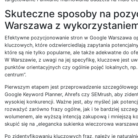
Skuteczne sposoby na pozy
Warszawa z wykorzystaniem
Efektywne pozycjonowanie stron w Google Warszawa opi
kluczowych, które odzwierciedlają zapytania potencjalny
które są nie tylko popularne, ale także adekwatne do of
W Warszawie, z uwagi na jej specyfikę, kluczowe jest u
punktów orientacyjnych czy ogólnie pojęć lokalnych, np
centrum”.
Pierwszym etapem jest przeprowadzenie szczegółowego r
Google Keyword Planner, Ahrefs czy SEMrush, aby zide
wysokiej konkurencji. Ważne jest, aby myśleć jak potenc
rozważyć zarówno frazy ogólne, jak i te bardziej szczegó
wolumenem, ale wyższą intencją zakupową i mniejszą kon
skupić się na „elegancka sukienka wieczorowa warszaw
Po zidentyfikowaniu kluczowych fraz, należy je naturaln