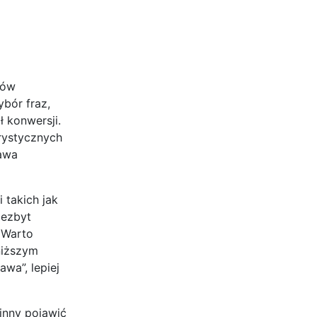
łów
ybór fraz,
ł konwersji.
erystycznych
zawa
 takich jak
iezbyt
? Warto
niższym
wa”, lepiej
inny pojawić