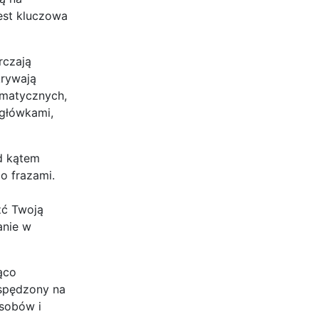
jest kluczowa
rczają
krywają
amatycznych,
agłówkami,
d kątem
o frazami.
źć Twoją
anie w
ąco
 spędzony na
sobów i