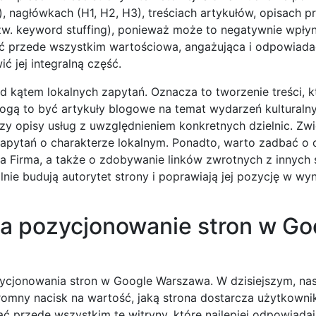
on), nagłówkach (H1, H2, H3), treściach artykułów, opisach 
 (tzw. keyword stuffing), ponieważ może to negatywnie wpły
yć przede wszystkim wartościowa, angażująca i odpowiada
 jej integralną część.
d kątem lokalnych zapytań. Oznacza to tworzenie treści, k
ogą to być artykuły blogowe na temat wydarzeń kulturalny
zy opisy usług z uwzględnieniem konkretnych dzielnic. Zw
zapytań o charakterze lokalnym. Ponadto, warto zadbać o
ja Firma, a także o zdobywanie linków zwrotnych z innych 
nie budują autorytet strony i poprawiają jej pozycję w wy
na pozycjonowanie stron w Go
zycjonowania stron w Google Warszawa. W dzisiejszym, n
romny nacisk na wartość, jaką strona dostarcza użytkown
 przede wszystkim te witryny, które najlepiej odpowiadaj