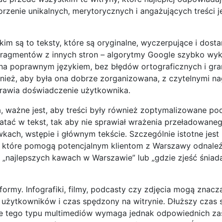
orzenie unikalnych, merytorycznych i angażujących treści 
m są to teksty, które są oryginalne, wyczerpujące i dosta
a fragmentów z innych stron – algorytmy Google szybko wy
sana poprawnym językiem, bez błędów ortograficznych i gr
wnież, aby była ona dobrze zorganizowana, z czytelnymi n
oprawia doświadczenie użytkownika.
 ważne jest, aby treści były również zoptymalizowane po
atać w tekst, tak aby nie sprawiał wrażenia przeładowaneg
kach, wstępie i głównym tekście. Szczególnie istotne jest
, które pomogą potencjalnym klientom z Warszawy odnale
 o „najlepszych kawach w Warszawie” lub „gdzie zjeść śniad
ormy. Infografiki, filmy, podcasty czy zdjęcia mogą znacz
użytkowników i czas spędzony na witrynie. Dłuższy czas
ie tego typu multimediów wymaga jednak odpowiednich za