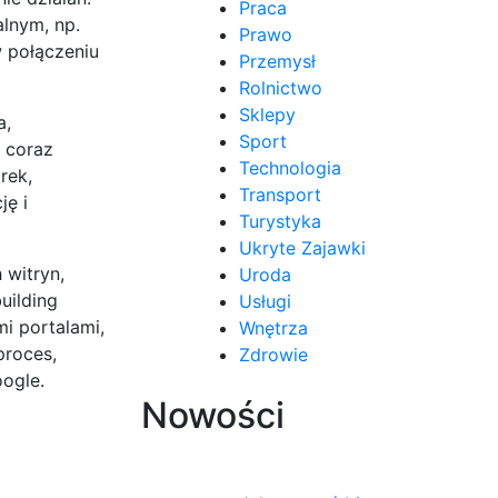
Praca
alnym, np.
Prawo
w połączeniu
Przemysł
Rolnictwo
Sklepy
a,
Sport
 coraz
Technologia
rek,
Transport
ję i
Turystyka
Ukryte Zajawki
witryn,
Uroda
uilding
Usługi
mi portalami,
Wnętrza
proces,
Zdrowie
ogle.
Nowości