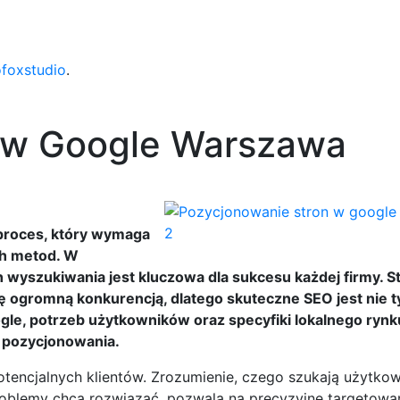
ofoxstudio
.
 w Google Warszawa
proces, który wymaga
ch metod. W
yszukiwania jest kluczowa dla sukcesu każdej firmy. Sto
 ogromną konkurencją, dlatego skuteczne SEO jest nie ty
le, potrzeb użytkowników oraz specyfiki lokalnego rynk
e pozycjonowania.
potencjalnych klientów. Zrozumienie, czego szukają użytko
problemy chcą rozwiązać, pozwala na precyzyjne targetowan