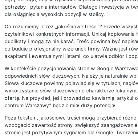
potrzeby i pytania internautów. Dlatego inwestycja w tw
dla osiągnięcia wysokich pozycji w stolicy.
Co rozumiemy przez „jakościowe treści”? Przede wszystki
czytelnikowi konkretnych informacji. Unikaj kopiowani
duplikaty i mogą za nie karać. Treść powinna być napi
co buduje profesjonalny wizerunek firmy. Ważne jest ró
akapitami i ewentualnymi listami, co ułatwia odbiór i p
W kontekście pozycjonowania stron w Google Warszawa,
odpowiednich słów kluczowych. Należy je naturalnie wpl
Słowa kluczowe powinny pojawiać się w tytułach, nagłów
wykorzystanie słów kluczowych o charakterze lokalnym
ofertę. Na przykład, jeśli prowadzisz kawiarnię, artykuł
centrum Warszawy” będzie miał duży potencjał.
Poza tekstem, jakościowe treści mogą przybierać różne f
wzbogacić zawartość strony, zwiększyć zaangażowanie 
stronie jest pozytywnym sygnałem dla Google. Tworzen