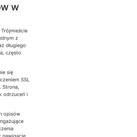
ów w
 Trójmieście
Jednym z
az długiego
a, często
ie się
ączeniem SSL
 Strona,
k odrzuceń i
ch opisów
angażujące
czenia
ć nawigację