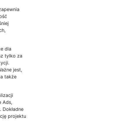
 zapewnia
ość
niej
ch,
e dla
z tylko za
cji.
ażne jest,
 a także
izacji
e Ads,
w. Dokładne
cję projektu