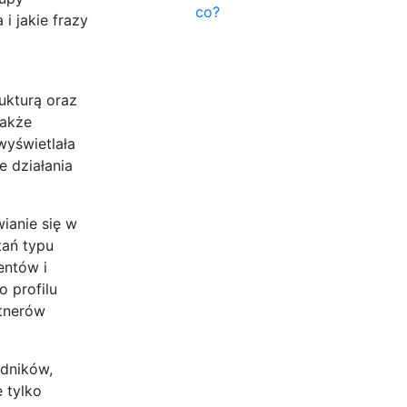
co?
i jakie frazy
ukturą oraz
także
wyświetlała
e działania
ianie się w
tań typu
entów i
 profilu
rtnerów
adników,
 tylko