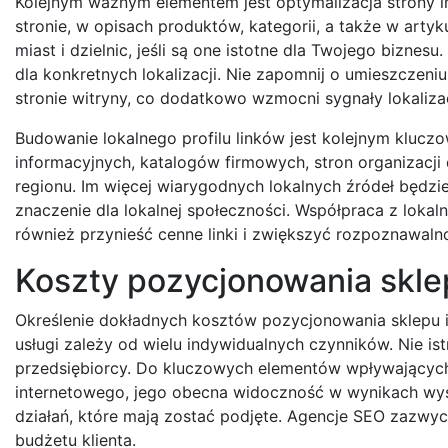
Kolejnym ważnym elementem jest optymalizacja strony i
stronie, w opisach produktów, kategorii, a także w artyk
miast i dzielnic, jeśli są one istotne dla Twojego bizn
dla konkretnych lokalizacji. Nie zapomnij o umieszczen
stronie witryny, co dodatkowo wzmocni sygnały lokaliza
Budowanie lokalnego profilu linków jest kolejnym kluczow
informacyjnych, katalogów firmowych, stron organizacji
regionu. Im więcej wiarygodnych lokalnych źródeł będzie
znaczenie dla lokalnej społeczności. Współpraca z lokal
również przynieść cenne linki i zwiększyć rozpoznawaln
Koszty pozycjonowania skle
Określenie dokładnych kosztów pozycjonowania sklepu 
usługi zależy od wielu indywidualnych czynników. Nie is
przedsiębiorcy. Do kluczowych elementów wpływających 
internetowego, jego obecna widoczność w wynikach wysz
działań, które mają zostać podjęte. Agencje SEO zazwy
budżetu klienta.