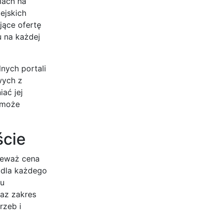
iach na
ejskich
jące ofertę
u na każdej
lnych portali
wych z
ać jej
h może
ście
ieważ cena
a dla każdego
pu
raz zakres
rzeb i