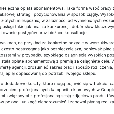
a miesięczna opłata abonamentowa. Taka forma współpracy
eksowej strategii pozycjonowania w sposób ciągły. Wysok
 złotych miesięcznie, w zależności od wymienionych wcześ
sługi takie jak analiza konkurencji, dobór słów kluczowy
ortowanie postępów oraz bieżące konsultacje.
wynikach, na przykład za konkretne pozycje w wyszukiwarc
często postrzegana jako bezpieczniejsza, ponieważ płacis
kosztami w przypadku szybkiego osiągnięcia wysokich pozy
stałą opłatę abonamentową z premią za osiągnięte cele. W
ertę agencji, zrozumieć zakres prac i sposób rozliczenia,
najlepiej dopasowaną do potrzeb Twojego sklepu.
 dodatkowe koszty, które mogą pojawić się w trakcie real
tworzeniem profesjonalnych kampanii reklamowych w Googl
ami związanymi z profesjonalną sesją zdjęciową produktó
ów pozwoli uniknąć nieporozumień i zapewni płynną realiza