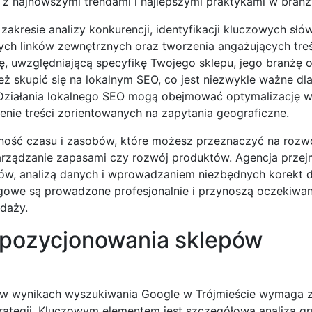
 z najnowszymi trendami i najlepszymi praktykami w branż
akresie analizy konkurencji, identyfikacji kluczowych słów
ych linków zewnętrznych oraz tworzenia angażujących treś
ę, uwzględniającą specyfikę Twojego sklepu, jego branżę 
 skupić się na lokalnym SEO, co jest niezwykle ważne dla
 Działania lokalnego SEO mogą obejmować optymalizację w
zenie treści zorientowanych na zapytania geograficzne.
ość czasu i zasobów, które możesz przeznaczyć na rozwó
zarządzanie zapasami czy rozwój produktów. Agencja przej
ów, analizą danych i wprowadzaniem niezbędnych korekt do
gowe są prowadzone profesjonalnie i przynoszą oczekiwan
edaży.
e pozycjonowania sklepów
e
o w wynikach wyszukiwania Google w Trójmieście wymaga 
rategii. Kluczowym elementem jest szczegółowa analiza g