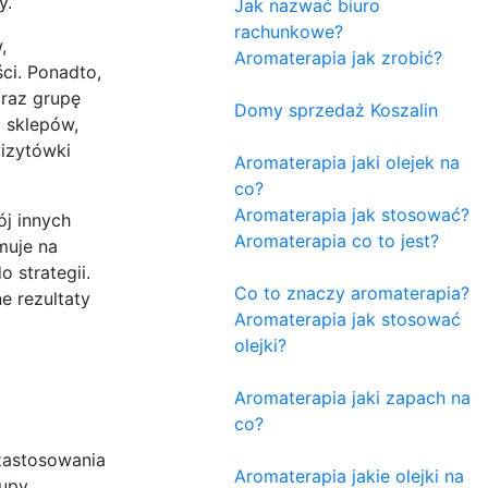
y.
Jak nazwać biuro
rachunkowe?
,
Aromaterapia jak zrobić?
ci. Ponadto,
oraz grupę
Domy sprzedaż Koszalin
 sklepów,
izytówki
Aromaterapia jaki olejek na
co?
Aromaterapia jak stosować?
j innych
Aromaterapia co to jest?
muje na
 strategii.
Co to znaczy aromaterapia?
e rezultaty
Aromaterapia jak stosować
olejki?
Aromaterapia jaki zapach na
co?
zastosowania
Aromaterapia jakie olejki na
rupy