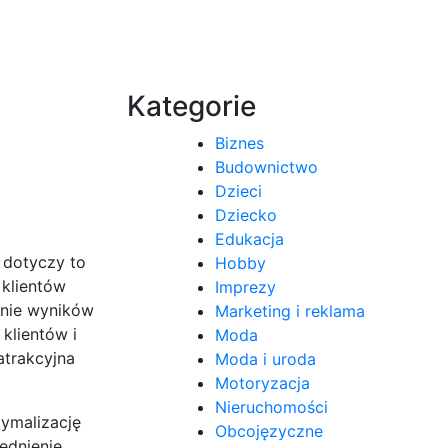
Kategorie
Biznes
Budownictwo
Dzieci
Dziecko
Edukacja
 dotyczy to
Hobby
 klientów
Imprezy
ronie wyników
Marketing i reklama
klientów i
Moda
atrakcyjna
Moda i uroda
Motoryzacja
Nieruchomości
tymalizację
Obcojęzyczne
ędnienie