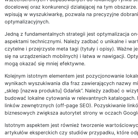
docelowej oraz konkurencji działającej na tym obszarze. Z
wpisują w wyszukiwarkę, pozwala na precyzyjne dobrani
optymalizacyjnych.
Jedną z fundamentalnych strategii jest optymalizacja on-
aspektami technicznymi. Należy zadbać o unikalne i war
czytelne i przejrzyste meta tagi (tytuły i opisy). Ważne
się na urządzeniach mobilnych) i łatwa w nawigacji. Opt
mogą okazać się mniej efektywne.
Kolejnym istotnym elementem jest pozycjonowanie lokaln
wynikach wyszukiwania dla fraz zawierających nazwy mia
„sklep [nazwa produktu] Gdańsk”. Należy zadbać o wizy
budować lokalne cytowania w relevantnych katalogach.
linków zewnętrznych (off-page SEO). Pozyskiwanie link
biznesowych zwiększa autorytet strony w oczach Google 
Istotnym aspektem jest również tworzenie wartościowyc
artykułów eksperckich czy studiów przypadku, które odpo