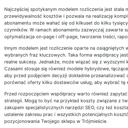
Najczęściej spotykanym modelem rozliczenia jest stał
przewidywalność kosztów i pozwala na realizację kompl
abonamentu może wahać się od kilkuset do kilku tysięcy
czynników. W ramach abonamentu zazwyczaj zawarte są u
optymalizacja on-page i off-page, tworzenie treści, rap
Innym modelem jest rozliczenie oparte na osiągniętych 
wybranych fraz kluczowych. Taka forma współpracy jest 
realne sukcesy. Jednakże, może wiązać się z wyższymi 
Czasami stosuje się również modele hybrydowe, łączące 
aby przed podjęciem decyzji dokładnie przeanalizować of
porównać oferty kilku dostawców usług, aby wybrać tę 
Przed rozpoczęciem współpracy warto również zapytać o
strategii. Mogą to być na przykład koszty związane z 
zakupem specjalistycznych narzędzi SEO, czy też koszt
ustalenie zakresu prac i wszystkich potencjalnych koszt
pozycjonowania Twojego sklepu w Trójmieście.