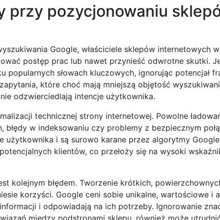
dy przy pozycjonowaniu sklep
szukiwania Google, właściciele sklepów internetowych w
mować postęp prac lub nawet przynieść odwrotne skutki. 
lku popularnych słowach kluczowych, ignorując potencjał fr
 zapytania, które choć mają mniejszą objętość wyszukiwani
nie odzwierciedlają intencje użytkownika.
lizacji technicznej strony internetowej. Powolne ładowan
ch, błędy w indeksowaniu czy problemy z bezpiecznym poł
e użytkownika i są surowo karane przez algorytmy Google.
 potencjalnych klientów, co przełoży się na wysoki wskaźni
ci jest kolejnym błędem. Tworzenie krótkich, powierzchowny
iesie korzyści. Google ceni sobie unikalne, wartościowe i 
informacji i odpowiadają na ich potrzeby. Ignorowanie zna
owiązań między podstronami sklepu, również może utrudni