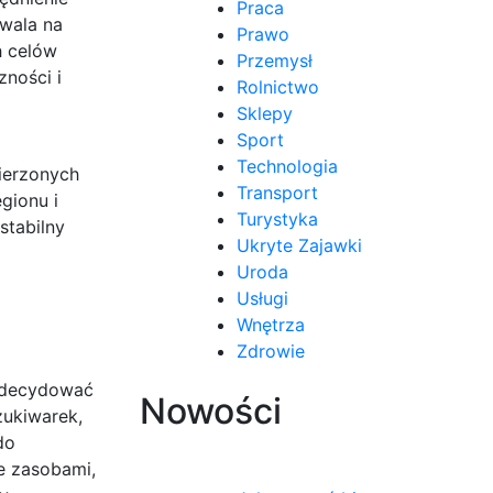
Praca
zwala na
Prawo
h celów
Przemysł
ności i
Rolnictwo
Sklepy
Sport
Technologia
mierzonych
Transport
gionu i
Turystyka
stabilny
Ukryte Zajawki
Uroda
Usługi
Wnętrza
Zdrowie
zadecydować
Nowości
zukiwarek,
do
e zasobami,