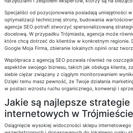
narzędziami i zespołem ekspertów, którzy są na bieżąco
Specjaliści od pozycjonowania posiadają umiejętności w z
optymalizacji technicznej strony, budowania wartościow
agencja SEO potrafi stworzyć spersonalizowaną strategi
docelową. W przypadku Trójmiasta, agencja może również
które chcą dotrzeć do klientów w konkretnym regionie.
Google Moja Firma, zbieranie lokalnych opinii oraz twor
Współpraca z agencją SEO pozwala również na oszczędn
aspektów swojego biznesu, takich jak obsługa klienta, 
siebie ciężar związany z ciągłym monitorowaniem wynik
Dzięki temu masz pewność, że Twoje działania marketin
w postaci wzrostu ruchu organicznego, konwersji i sprz
Jakie są najlepsze strategi
internetowych w Trójmieści
Osiągnięcie wysokiej widoczności sklepu internetoweg
wszechstronnych i dopasowanych do lokalnego rynku st