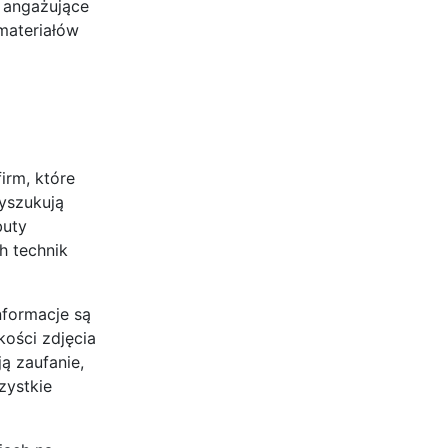
, angażujące
materiałów
irm, które
yszukują
buty
h technik
nformacje są
kości zdjęcia
ą zaufanie,
zystkie