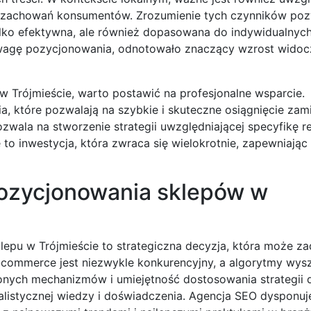
b i zachowań konsumentów. Zrozumienie tych czynników po
tylko efektywna, ale również dopasowana do indywidualnyc
y wagę pozycjonowania, odnotowało znaczący wzrost widocz
 Trójmieście, warto postawić na profesjonalne wsparcie.
ia, które pozwalają na szybkie i skuteczne osiągnięcie za
zwala na stworzenie strategii uwzględniającej specyfikę re
o inwestycja, która zwraca się wielokrotnie, zapewniając 
pozycjonowania sklepów w
lepu w Trójmieście to strategiczna decyzja, która może 
e-commerce jest niezwykle konkurencyjny, a algorytmy wys
ożonych mechanizmów i umiejętność dostosowania strategii 
listycznej wiedzy i doświadczenia. Agencja SEO dysponuj