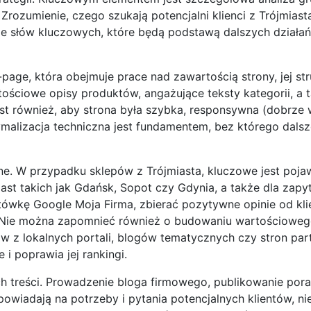
rozumienie, czego szukają potencjalni klienci z Trójmiasta 
e słów kluczowych, które będą podstawą dalszych działań
page, która obejmuje prace nad zawartością strony, jej str
tościowe opisy produktów, angażujące teksty kategorii, a 
 jest również, aby strona była szybka, responsywna (dobrze 
ymalizacja techniczna jest fundamentem, bez którego dalsz
e. W przypadku sklepów z Trójmiasta, kluczowe jest pojaw
st takich jak Gdańsk, Sopot czy Gdynia, a także dla zapy
tówkę Google Moja Firma, zbierać pozytywne opinie od kli
 Nie można zapomnieć również o budowaniu wartościowego
ów z lokalnych portali, blogów tematycznych czy stron pa
i poprawia jej rankingi.
h treści. Prowadzenie bloga firmowego, publikowanie por
wiadają na potrzeby i pytania potencjalnych klientów, nie