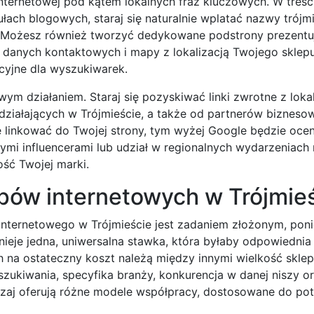
nternetowej pod kątem lokalnych fraz kluczowych. W treśc
ułach blogowych, staraj się naturalnie wplatać nazwy trójmi
esu. Możesz również tworzyć dedykowane podstrony prezentu
iu danych kontaktowych i mapy z lokalizacją Twojego sklep
cyjne dla wyszukiwarek.
ym działaniem. Staraj się pozyskiwać linki zwrotne z loka
 działających w Trójmieście, a także od partnerów bizneso
 linkować do Twojej strony, tym wyżej Google będzie oceni
nymi influencerami lub udział w regionalnych wydarzeniac
ość Twojej marki.
pów internetowych w Trójmie
internetowego w Trójmieście jest zadaniem złożonym, pon
tnieje jedna, uniwersalna stawka, która byłaby odpowiedni
na ostateczny koszt należą między innymi wielkość skle
ukiwania, specyfika branży, konkurencja w danej niszy o
czaj oferują różne modele współpracy, dostosowane do pot