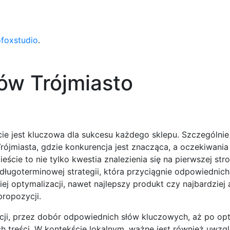
ofoxstudio
.
ów Trójmiasto
ie jest kluczowa dla sukcesu każdego sklepu. Szczególnie
ójmiasta, gdzie konkurencja jest znacząca, a oczekiwania
ście to nie tylko kwestia znalezienia się na pierwszej st
ugoterminowej strategii, która przyciągnie odpowiednich 
ej optymalizacji, nawet najlepszy produkt czy najbardziej 
ropozycji.
ncji, przez dobór odpowiednich słów kluczowych, aż po op
h treści. W kontekście lokalnym, ważne jest również uwzgl