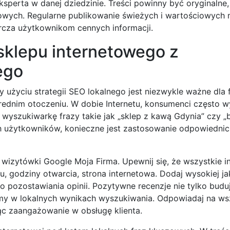
ksperta w danej dziedzinie. Treści powinny być oryginalne
wych. Regularne publikowanie świeżych i wartościowych 
arcza użytkownikom cennych informacji.
klepu internetowego z
ego
użyciu strategii SEO lokalnego jest niezwykle ważne dla f
rednim otoczeniu. W dobie Internetu, konsumenci często w
 w wyszukiwarkę frazy takie jak „sklep z kawą Gdynia” czy „
h użytkowników, konieczne jest zastosowanie odpowiednic
wizytówki Google Moja Firma. Upewnij się, że wszystkie i
u, godziny otwarcia, strona internetowa. Dodaj wysokiej ja
o pozostawiania opinii. Pozytywne recenzje nie tylko buduj
rmy w lokalnych wynikach wyszukiwania. Odpowiadaj na ws
ąc zaangażowanie w obsługę klienta.