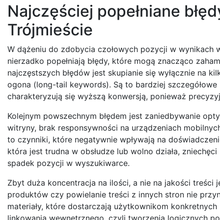
Najczęściej popełniane błę
Trójmieście
W dążeniu do zdobycia czołowych pozycji w wynikach wy
nierzadko popełniają błędy, które mogą znacząco zaha
najczęstszych błędów jest skupianie się wyłącznie na ki
ogona (long-tail keywords). Są to bardziej szczegółowe
charakteryzują się wyższą konwersją, ponieważ precyzyj
Kolejnym powszechnym błędem jest zaniedbywanie optyma
witryny, brak responsywności na urządzeniach mobilny
to czynniki, które negatywnie wpływają na doświadczeni
która jest trudna w obsłudze lub wolno działa, zniechęci
spadek pozycji w wyszukiwarce.
Zbyt duża koncentracja na ilości, a nie na jakości treś
produktów czy powielanie treści z innych stron nie przyn
materiały, które dostarczają użytkownikom konkretnych 
linkowania wewnętrznego, czyli tworzenia logicznych p