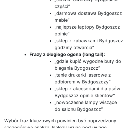
części”
„darmowa dostawa Bydgoszcz
meble”
„najlepsze laptopy Bydgoszcz
opinie”
„sklep z zabawkami Bydgoszcz
godziny otwarcia”
Frazy z długiego ogona (long tail):
„gdzie kupić wygodne buty do
biegania Bydgoszcz”
„tanie drukarki laserowe z
odbiorem w Bydgoszczy”
„sklep z akcesoriami dla psów
Bydgoszcz opinie klientów”
„nowoczesne lampy wiszące
do salonu Bydgoszcz”
Wybór fraz kluczowych powinien być poprzedzony
szczegółową analizą. Należy wziąć pod uwagę