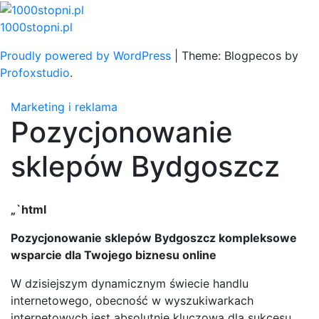
Skip
to
1000stopni.pl
content
Proudly powered by WordPress
|
Theme: Blogpecos by
Profoxstudio
.
Marketing i reklama
Pozycjonowanie
sklepów Bydgoszcz
„`html
Pozycjonowanie sklepów Bydgoszcz kompleksowe
wsparcie dla Twojego biznesu online
W dzisiejszym dynamicznym świecie handlu
internetowego, obecność w wyszukiwarkach
internetowych jest absolutnie kluczowa dla sukcesu