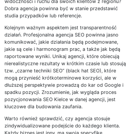
widoczności i ruchu dla swoich klientów z regionu?
Dobra agencja powinna być w stanie przedstawić
studia przypadków lub referencje.
Kolejnym ważnym aspektem jest transparentność
działań. Profesjonalna agencja SEO powinna jasno
komunikować, jakie działania będą podejmowane,
jakie są cele i harmonogram prac, a także jak będą
raportowane wyniki. Unikaj agencji, które obiecują
nierealistyczne rezultaty w krótkim czasie lub stosują
tzw. „czarne techniki SEO” (black hat SEO), które
mogą przynieść krótkoterminowe korzyści, ale w
dłuższej perspektywie prowadzą do kar od Google i
spadku pozycji. Zrozumienie, jak wygląda proces
pozycjonowania SEO Kielce w danej agencji, jest
kluczowe dla budowania zaufania.
Warto również sprawdzić, czy agencja stosuje
zindywidualizowane podejście do każdego klienta.
Każdy biznes jest inny, ma swoją specyfikę,