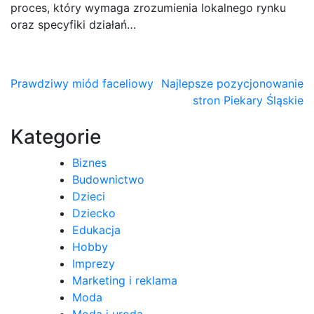
proces, który wymaga zrozumienia lokalnego rynku
oraz specyfiki działań…
Nawigacja
Prawdziwy miód faceliowy
Najlepsze pozycjonowanie
stron Piekary Śląskie
wpisu
Kategorie
Biznes
Budownictwo
Dzieci
Dziecko
Edukacja
Hobby
Imprezy
Marketing i reklama
Moda
Moda i uroda