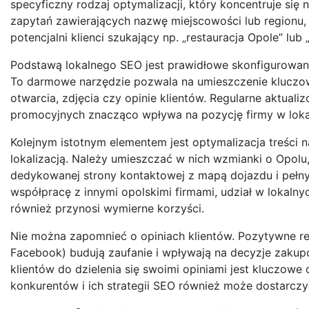
specyficzny rodzaj optymalizacji, który koncentruje si
zapytań zawierających nazwę miejscowości lub regionu,
potencjalni klienci szukający np. „restauracja Opole” lub
Podstawą lokalnego SEO jest prawidłowe skonfigurowanie
To darmowe narzędzie pozwala na umieszczenie kluczowyc
otwarcia, zdjęcia czy opinie klientów. Regularne aktua
promocyjnych znacząco wpływa na pozycję firmy w loka
Kolejnym istotnym elementem jest optymalizacja treści 
lokalizacją. Należy umieszczać w nich wzmianki o Opolu,
dedykowanej strony kontaktowej z mapą dojazdu i pełny
współpracę z innymi opolskimi firmami, udział w lokal
również przynosi wymierne korzyści.
Nie można zapomnieć o opiniach klientów. Pozytywne re
Facebook) budują zaufanie i wpływają na decyzje zaku
klientów do dzielenia się swoimi opiniami jest kluczowe
konkurentów i ich strategii SEO również może dostarc