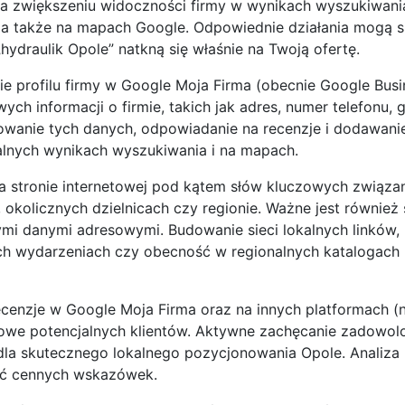
ę na zwiększeniu widoczności firmy w wynikach wyszukiwani
 a także na mapach Google. Odpowiednie działania mogą s
 „hydraulik Opole” natkną się właśnie na Twoją ofertę.
 profilu firmy w Google Moja Firma (obecnie Google Busine
h informacji o firmie, takich jak adres, numer telefonu, 
lizowanie tych danych, odpowiadanie na recenzje i dodawan
lnych wynikach wyszukiwania i na mapach.
na stronie internetowej pod kątem słów kluczowych związa
 okolicznych dzielnicach czy regionie. Ważne jest również
mi danymi adresowymi. Budowanie sieci lokalnych linków,
nych wydarzeniach czy obecność w regionalnych katalogach
cenzje w Google Moja Firma oraz na innych platformach (n
powe potencjalnych klientów. Aktywne zachęcanie zadowol
 dla skutecznego lokalnego pozycjonowania Opole. Analiza
zyć cennych wskazówek.