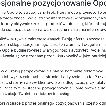
fesjonalne pozycjonowanie Op
e Opole to strategiczny krok, który może przynieść Twoje
a widoczność Twojej strony internetowej w organicznych 
 którzy aktywnie szukają produktów lub usług, które oferuj
da się bezpośrednio na wzrost ruchu na stronie internetow
ików aktywnie zainteresowanych Twoją ofertą, zazwyczaj
dzin sklepu stacjonarnego. Jest to naturalny i długotermi
 Opole buduje również wiarygodność i autorytet Twojej ma
ukiwania są postrzegane przez użytkowników jako bardzie
a w dłuższej perspektywie niż płatne kampanie reklamowe.
o ich wyłączeniu ruch na stronie drastycznie spada. Pozy
ząc stabilny napływ klientów przez długi czas, przy relat
ta. Poza tym, skuteczne pozycjonowanie Opole pozwala do
 poszukuje Twoich produktów lub usług.
 korzystające z profesjonalnego pozycjonowania często od