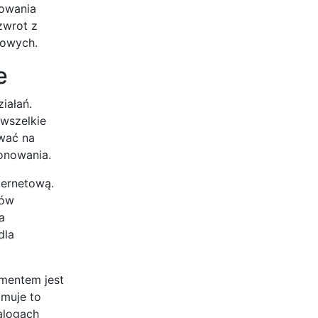
dowania
zwrot z
sowych.
e
iałań.
wszelkie
ywać na
onowania.
ternetową.
łów
a
dla
ementem jest
jmuje to
alogach