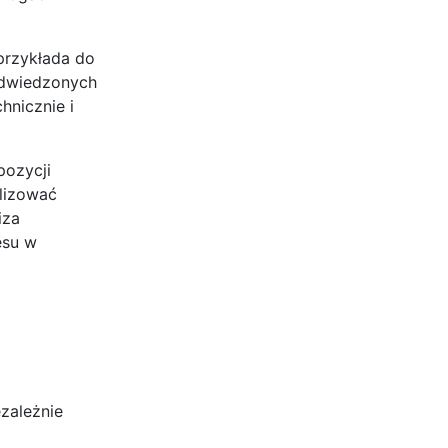
przykłada do
 odwiedzonych
hnicznie i
pozycji
alizować
iza
esu w
zależnie