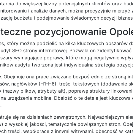
otarcia do większej liczby potencjalnych klientów oraz bu
onitorowaniu i analizie danych, można precyzyjnie mierzyć 
alizację budżetu i podejmowanie świadomych decyzji bizne
kuteczne pozycjonowanie Opol
, który można podzielić na kilka kluczowych obszarów dz
dyt SEO strony internetowej. Pozwala on zidentyfikować 
 obszary wymagające poprawy, które mogą negatywnie wpł
ików audytu tworzona jest indywidualna strategia pozycj
. Obejmuje ona prace związane bezpośrednio ze stroną in
pisów, nagłówków (H1-H6), treści tekstowych (dodawanie s
(nazwy plików, atrybuty alt), poprawę struktury linkowani
a urządzenia mobilne. Dbałość o te detale jest kluczowa 
.
ntruje się na działaniach zewnętrznych. Najważniejszym el
w) z wysokiej jakości, tematycznie powiązanych stron. Obe
ch treści, współpracę z innymi witrynami, obecność w kat