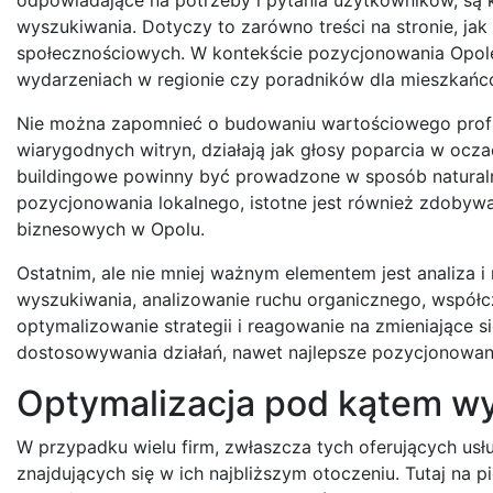
wyszukiwania. Dotyczy to zarówno treści na stronie, j
społecznościowych. W kontekście pozycjonowania Opole, 
wydarzeniach w regionie czy poradników dla mieszkań
Nie można zapomnieć o budowaniu wartościowego profilu
wiarygodnych witryn, działają jak głosy poparcia w oczach
buildingowe powinny być prowadzone w sposób naturaln
pozycjonowania lokalnego, istotne jest również zdobywan
biznesowych w Opolu.
Ostatnim, ale nie mniej ważnym elementem jest analiza 
wyszukiwania, analizowanie ruchu organicznego, współ
optymalizowanie strategii i reagowanie na zmieniające s
dostosowywania działań, nawet najlepsze pozycjonowani
Optymalizacja pod kątem wy
W przypadku wielu firm, zwłaszcza tych oferujących usłu
znajdujących się w ich najbliższym otoczeniu. Tutaj na 