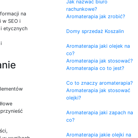
Jak nazwać biuro
rachunkowe?
formacji na
Aromaterapia jak zrobić?
i w SEO i
 i etycznych
Domy sprzedaż Koszalin
i
Aromaterapia jaki olejek na
co?
Aromaterapia jak stosować?
anie
Aromaterapia co to jest?
Co to znaczy aromaterapia?
elementów
Aromaterapia jak stosować
olejki?
dłowe
 przynieść
Aromaterapia jaki zapach na
co?
ści,
Aromaterapia jakie olejki na
ci w wynikach