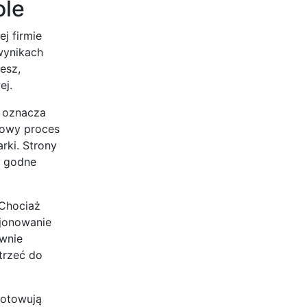
ole
j firmie
wynikach
esz,
ej.
 oznacza
nowy proces
rki. Strony
j godne
 Chociaż
cjonowanie
ywnie
trzeć do
notowują