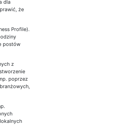
a dla
prawić, że
ss Profile).
godziny
ie postów
nych z
 stworzenie
 np. poprzez
 branżowych,
p.
onych
 lokalnych