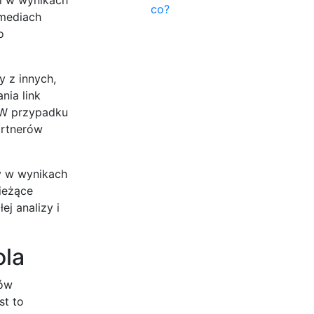
co?
 mediach
o
 z innych,
nia link
 W przypadku
artnerów
ny w wynikach
ieżące
j analizy i
ola
tów
st to