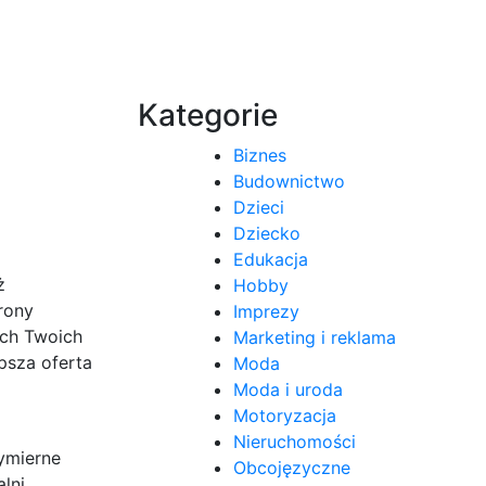
Kategorie
Biznes
Budownictwo
Dzieci
Dziecko
Edukacja
ż
Hobby
rony
Imprezy
ych Twoich
Marketing i reklama
psza oferta
Moda
Moda i uroda
Motoryzacja
Nieruchomości
wymierne
Obcojęzyczne
lni