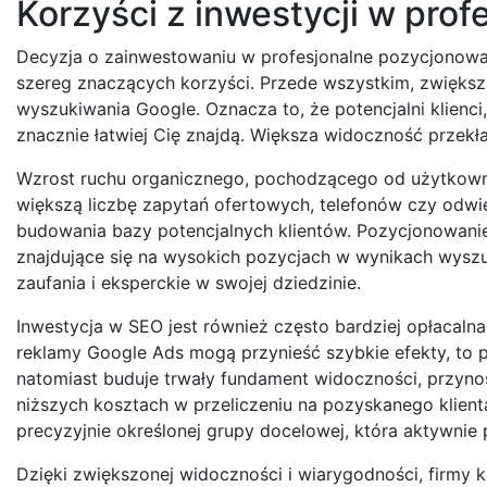
Korzyści z inwestycji w pro
Decyzja o zainwestowaniu w profesjonalne pozycjonowani
szereg znaczących korzyści. Przede wszystkim, zwiększ
wyszukiwania Google. Oznacza to, że potencjalni klienci,
znacznie łatwiej Cię znajdą. Większa widoczność przekła
Wzrost ruchu organicznego, pochodzącego od użytkown
większą liczbę zapytań ofertowych, telefonów czy odwie
budowania bazy potencjalnych klientów. Pozycjonowanie
znajdujące się na wysokich pozycjach w wynikach wysz
zaufania i eksperckie w swojej dziedzinie.
Inwestycja w SEO jest również często bardziej opłacaln
reklamy Google Ads mogą przynieść szybkie efekty, to p
natomiast buduje trwały fundament widoczności, przynos
niższych kosztach w przeliczeniu na pozyskanego klien
precyzyjnie określonej grupy docelowej, która aktywnie
Dzięki zwiększonej widoczności i wiarygodności, firmy