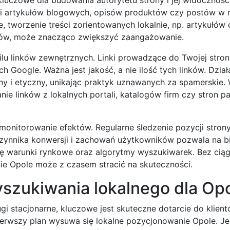
ak i artykułów blogowych, opisów produktów czy postów w
tworzenie treści zorientowanych lokalnie, np. artykułów 
ców, może znacząco zwiększyć zaangażowanie.
 linków zewnętrznych. Linki prowadzące do Twojej strony
 Google. Ważna jest jakość, a nie ilość tych linków. Działa
y i etyczny, unikając praktyk uznawanych za spamerskie.
ie linków z lokalnych portali, katalogów firm czy stron p
i monitorowanie efektów. Regularne śledzenie pozycji stro
czynnika konwersji i zachowań użytkowników pozwala na b
ię warunki rynkowe oraz algorytmy wyszukiwarek. Bez ciągłe
e Opole może z czasem stracić na skuteczności.
szukiwania lokalnego dla Op
gi stacjonarne, kluczowe jest skuteczne dotarcie do klien
pierwszy plan wysuwa się lokalne pozycjonowanie Opole. Je