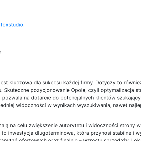
ofoxstudio
.
e
est kluczowa dla sukcesu każdej firmy. Dotyczy to równie
. Skuteczne pozycjonowanie Opole, czyli optymalizacja st
, pozwala na dotarcie do potencjalnych klientów szukając
iedniej widoczności w wynikach wyszukiwania, nawet najle
ają na celu zwiększenie autorytetu i widoczności strony w
 to inwestycja długoterminowa, która przynosi stabilne i 
zapytań ofertowych oraz finalnie – wzrostu sprzedaży. Loka