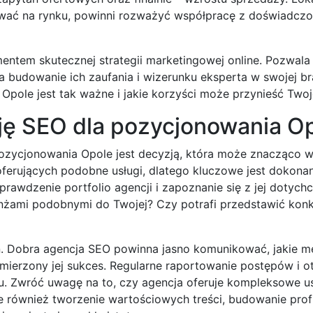
rować na rynku, powinni rozważyć współpracę z doświadcz
ntem skutecznej strategii marketingowej online. Pozwala 
na budowanie ich zaufania i wizerunku eksperta w swojej b
Opole jest tak ważne i jakie korzyści może przynieść Twoje
ję SEO dla pozycjonowania O
zycjonowania Opole jest decyzją, która może znacząco w
oferujących podobne usługi, dlatego kluczowe jest dokona
awdzenie portfolio agencji i zapoznanie się z jej dotyc
anżami podobnymi do Twojej? Czy potrafi przedstawić kon
ń. Dobra agencja SEO powinna jasno komunikować, jakie m
ie mierzony jej sukces. Regularne raportowanie postępów i 
u. Zwróć uwagę na to, czy agencja oferuje kompleksowe us
le również tworzenie wartościowych treści, budowanie profi