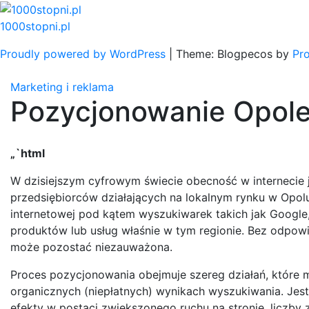
Skip
to
1000stopni.pl
content
Proudly powered by WordPress
|
Theme: Blogpecos by
Pr
Marketing i reklama
Pozycjonowanie Opol
„`html
W dzisiejszym cyfrowym świecie obecność w internecie j
przedsiębiorców działających na lokalnym rynku w Opolu
internetowej pod kątem wyszukiwarek takich jak Google
produktów lub usług właśnie w tym regionie. Bez odpow
może pozostać niezauważona.
Proces pozycjonowania obejmuje szereg działań, które m
organicznych (niepłatnych) wynikach wyszukiwania. Jest
efekty w postaci zwiększonego ruchu na stronie, liczby 