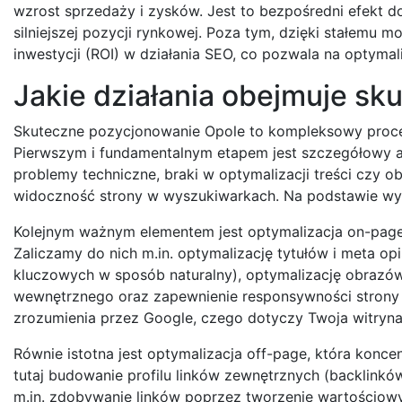
wzrost sprzedaży i zysków. Jest to bezpośredni efekt d
silniejszej pozycji rynkowej. Poza tym, dzięki stałemu m
inwestycji (ROI) w działania SEO, co pozwala na optym
Jakie działania obejmuje s
Skuteczne pozycjonowanie Opole to kompleksowy proces
Pierwszym i fundamentalnym etapem jest szczegółowy au
problemy techniczne, braki w optymalizacji treści czy
widoczność strony w wyszukiwarkach. Na podstawie wyn
Kolejnym ważnym elementem jest optymalizacja on-page
Zaliczamy do nich m.in. optymalizację tytułów i meta o
kluczowych w sposób naturalny), optymalizację obrazów 
wewnętrznego oraz zapewnienie responsywności strony n
zrozumienia przez Google, czego dotyczy Twoja witryna
Równie istotna jest optymalizacja off-page, która konce
tutaj budowanie profilu linków zewnętrznych (backlinkó
m.in. zdobywanie linków poprzez tworzenie wartościowy