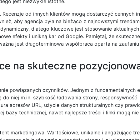
iego jest niezwykle istotne.
e. Recenzje od innych klientów mogą dostarczyć cennych in
ównież, aby agencja była na bieżąco z najnowszymi trendam
dynamiczny, dlatego kluczowe jest stosowanie aktualnych
owe efekty i unikną kar od Google. Pamiętaj, że skuteczne
 ważna jest długoterminowa współpraca oparta na zaufaniu 
ące na skuteczne pozycjonow
mnie powiązanych czynników. Jednym z fundamentalnych 
żą do niej m.in. szybkość ładowania strony, responsywność
ura adresów URL, użycie danych strukturalnych czy prawi
ej bazy technicznej, nawet najlepsze treści i linki mogą nie
ent marketingowa. Wartościowe, unikalne i angażujące tre
luczowe dla budowania autorytetu strony i jej widocznoś