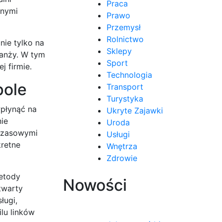
Praca
onymi
Prawo
Przemysł
Rolnictwo
nie tylko na
Sklepy
ranży. W tym
Sport
j firmie.
Technologia
pole
Transport
Turystyka
płynąć na
Ukryte Zajawki
nie
Uroda
hczasowymi
Usługi
kretne
Wnętrza
Zdrowie
etody
Nowości
otwarty
ługi,
lu linków