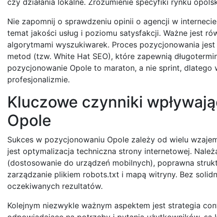
czy działania lokalne. Zrozumienie specyfiki rynku opolsk
Nie zapomnij o sprawdzeniu opinii o agencji w interneci
temat jakości usług i poziomu satysfakcji. Ważne jest r
algorytmami wyszukiwarek. Proces pozycjonowania jest 
metod (tzw. White Hat SEO), które zapewnią długotermin
pozycjonowanie Opole to maraton, a nie sprint, dlatego
profesjonalizmie.
Kluczowe czynniki wpływaj
Opole
Sukces w pozycjonowaniu Opole zależy od wielu wzaje
jest optymalizacja techniczna strony internetowej. Nale
(dostosowanie do urządzeń mobilnych), poprawna strukt
zarządzanie plikiem robots.txt i mapą witryny. Bez solidn
oczekiwanych rezultatów.
Kolejnym niezwykle ważnym aspektem jest strategia cont
odpowiadające na potrzeby i pytania użytkowników, są k