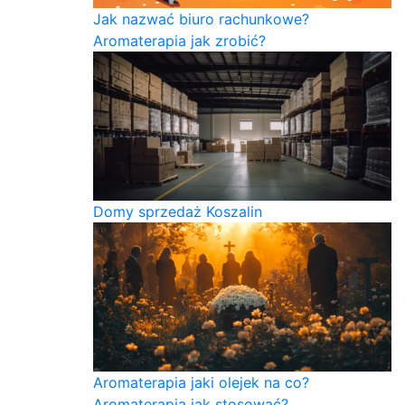
Jak nazwać biuro rachunkowe?
Aromaterapia jak zrobić?
Domy sprzedaż Koszalin
Aromaterapia jaki olejek na co?
Aromaterapia jak stosować?