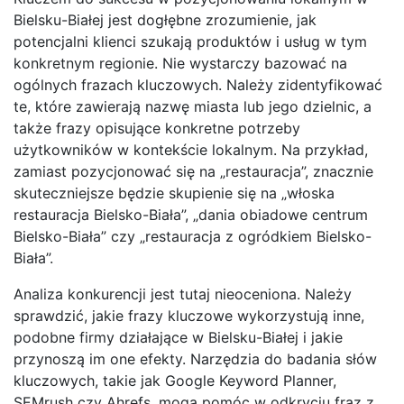
Bielsku-Białej jest dogłębne zrozumienie, jak
potencjalni klienci szukają produktów i usług w tym
konkretnym regionie. Nie wystarczy bazować na
ogólnych frazach kluczowych. Należy zidentyfikować
te, które zawierają nazwę miasta lub jego dzielnic, a
także frazy opisujące konkretne potrzeby
użytkowników w kontekście lokalnym. Na przykład,
zamiast pozycjonować się na „restauracja”, znacznie
skuteczniejsze będzie skupienie się na „włoska
restauracja Bielsko-Biała”, „dania obiadowe centrum
Bielsko-Biała” czy „restauracja z ogródkiem Bielsko-
Biała”.
Analiza konkurencji jest tutaj nieoceniona. Należy
sprawdzić, jakie frazy kluczowe wykorzystują inne,
podobne firmy działające w Bielsku-Białej i jakie
przynoszą im one efekty. Narzędzia do badania słów
kluczowych, takie jak Google Keyword Planner,
SEMrush czy Ahrefs, mogą pomóc w odkryciu fraz z